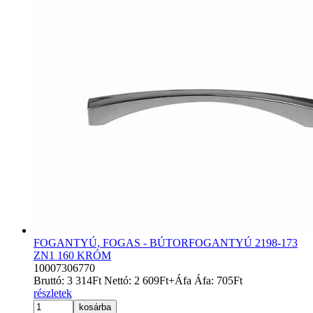
FOGANTYÚ, FOGAS - BÚTORFOGANTYÚ 2198-173
ZN1 160 KRÓM
10007306770
Bruttó:
3 314
Ft
Nettó:
2 609
Ft
+Áfa
Áfa:
705
Ft
részletek
kosárba