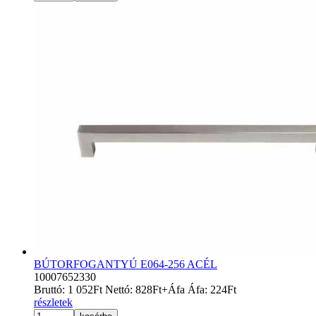
BÚTORFOGANTYÚ E064-256 ACÉL
10007652330
Bruttó:
1 052
Ft
Nettó:
828
Ft
+Áfa
Áfa:
224
Ft
részletek