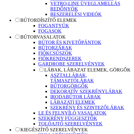
VETRO-LINE ÜVEGLAMELLÁS
REDŐNYÖK
BESZERELÉSI VIDEÓK
BÚTORDÍSZÍTŐ ELEMEK
FOGANTYÚK
FOGASOK
BÚTORVASALATOK
BÚTOR ÉS KIVETŐPÁNTOK
BÚTORZÁRAK
FIÓKCSÚSZÓK
FIÓKRENDSZEREK
GARDROBE SZERELVÉNYEK
LÁBAK, LÁBAZAT ELEMEK, GÖRGŐK
ASZTALLÁBAK,
TÁMASZTÓLÁBAK
BÚTORGÖRGŐK
DEKORATÍV SZEKRÉNYLÁBAK
IRODABÚTOR LÁBAK
LÁBAZATI ELEMEK
SZEKRÉNY ÉS SZINTEZŐLÁBAK
LE ÉS FELNYÍLÓ VASALATOK
SZEKRÉNY FÜGGESZTŐK
TOLÓAJTÓ SZERELVÉNYEK
KIEGÉSZÍTŐ SZERELVÉNYEK