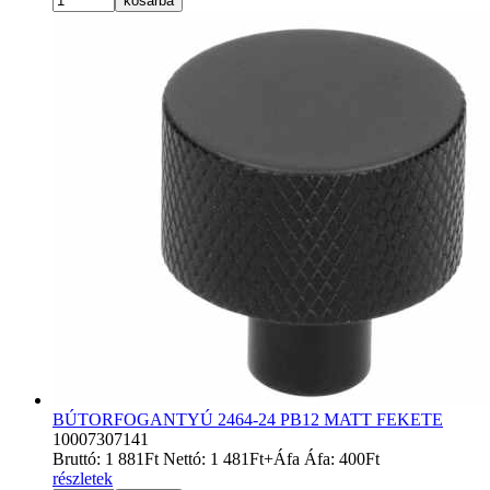
kosárba
BÚTORFOGANTYÚ 2464-24 PB12 MATT FEKETE
10007307141
Bruttó:
1 881
Ft
Nettó:
1 481
Ft
+Áfa
Áfa:
400
Ft
részletek