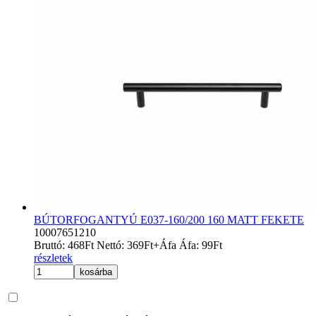
BÚTORFOGANTYÚ E037-160/200 160 MATT FEKETE
10007651210
Bruttó:
468
Ft
Nettó:
369
Ft
+Áfa
Áfa:
99
Ft
részletek
kosárba