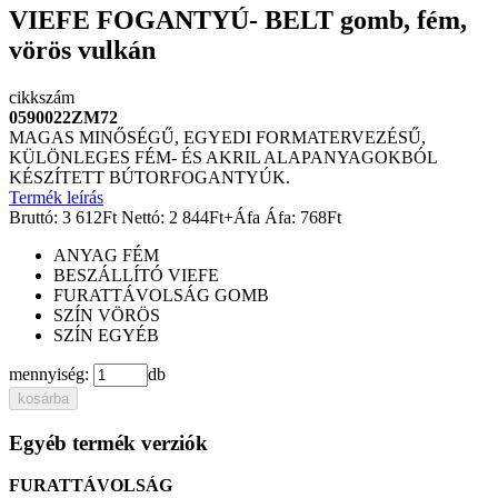
VIEFE FOGANTYÚ- BELT gomb, fém,
vörös vulkán
cikkszám
0590022ZM72
MAGAS MINŐSÉGŰ, EGYEDI FORMATERVEZÉSŰ,
KÜLÖNLEGES FÉM- ÉS AKRIL ALAPANYAGOKBÓL
KÉSZÍTETT BÚTORFOGANTYÚK.
Termék leírás
Bruttó:
3 612
Ft
Nettó:
2 844
Ft
+Áfa
Áfa:
768
Ft
ANYAG
FÉM
BESZÁLLÍTÓ
VIEFE
FURATTÁVOLSÁG
GOMB
SZÍN
VÖRÖS
SZÍN
EGYÉB
mennyiség:
db
kosárba
Egyéb termék verziók
FURATTÁVOLSÁG