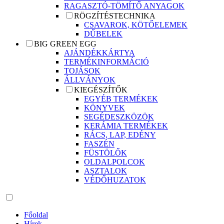
RAGASZTÓ-TÖMÍTŐ ANYAGOK
RÖGZÍTÉSTECHNIKA
CSAVAROK, KÖTŐELEMEK
DŰBELEK
BIG GREEN EGG
AJÁNDÉKKÁRTYA
TERMÉKINFORMÁCIÓ
TOJÁSOK
ÁLLVÁNYOK
KIEGÉSZÍTŐK
EGYÉB TERMÉKEK
KÖNYVEK
SEGÉDESZKÖZÖK
KERÁMIA TERMÉKEK
RÁCS, LAP, EDÉNY
FASZÉN
FÜSTÖLŐK
OLDALPOLCOK
ASZTALOK
VÉDŐHUZATOK
Főoldal
Hírek