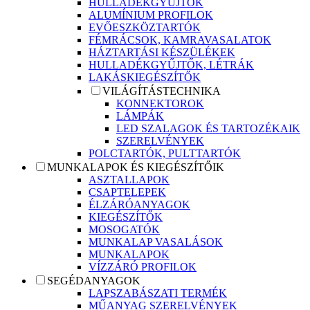
HULLADÉKGYŰJTŐK
ALUMÍNIUM PROFILOK
EVŐESZKÖZTARTÓK
FÉMRÁCSOK, KAMRAVASALATOK
HÁZTARTÁSI KÉSZÜLÉKEK
HULLADÉKGYŰJTŐK, LÉTRÁK
LAKÁSKIEGÉSZÍTŐK
VILÁGÍTÁSTECHNIKA
KONNEKTOROK
LÁMPÁK
LED SZALAGOK ÉS TARTOZÉKAIK
SZERELVÉNYEK
POLCTARTÓK, PULTTARTÓK
MUNKALAPOK ÉS KIEGÉSZÍTŐIK
ASZTALLAPOK
CSAPTELEPEK
ÉLZÁRÓANYAGOK
KIEGÉSZÍTŐK
MOSOGATÓK
MUNKALAP VASALÁSOK
MUNKALAPOK
VÍZZÁRÓ PROFILOK
SEGÉDANYAGOK
LAPSZABÁSZATI TERMÉK
MŰANYAG SZERELVÉNYEK