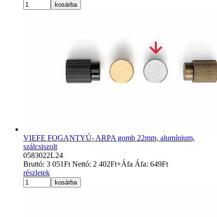
kosárba
VIEFE FOGANTYÚ- ARPA gomb 22mm, alumínium,
szálcsiszolt
0583022L24
Bruttó:
3 051
Ft
Nettó:
2 402
Ft
+Áfa
Áfa:
649
Ft
részletek
kosárba