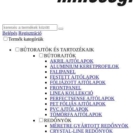
Belépés
Regisztráció
Termék kategóriák
BÚTORAJTÓK ÉS TARTOZÉKAIK
BÚTORAJTÓK
AKRIL AJTÓLAPOK
ALUMINIUM KERETPROFILOK
FALIPANEL
FESTETT AJTÓLAPOK
FÓLIÁZOTT AJTÓLAPOK
FRONTPANEL
LINEA KOLLEKCIÓ
PERFECTSENSE AJTÓLAPOK
PET FÓLIÁS AJTÓLAPOK
PVC AJTÓLAPOK
TÖMÖRFA AJTÓLAPOK
REDŐNYÖK
MÉRETRE GYÁRTOTT REDŐNYÖK
CRYSTAL-LINE REDŐNYÖK