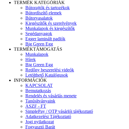
TERMÉK KATEGÓRIÁK
Bútorajtók és tartozékok
Bútordíszítő elemek
Bútorvasalatok
Kiegészítők és szerelvények
Munkalapok és kiegészítők
Segédanyagok
Egger laminált padlók
Big Green Egg
TERMÉKTÁMOGATÁS
Munkalapok
Hírek
Big Green Egg
Redőny beszerelési videók
Letölthető Katalógusok
INFORMÁCIÓK
KAPCSOLAT
Bemutatkozás
Rendelés és vásárlás menete
Tanúsítványaink
ASZF - FT
SimplePay / OTP vásárlói tájékoztató
Adatkezelési Tájékoztató
Jogi nyilatkozat
Fogyasztó Barát