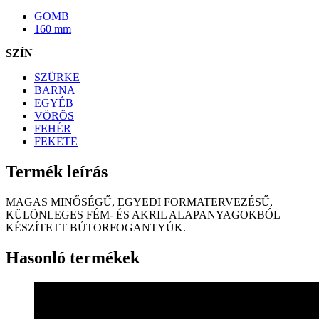
GOMB
160 mm
SZÍN
SZÜRKE
BARNA
EGYÉB
VÖRÖS
FEHÉR
FEKETE
Termék leírás
MAGAS MINŐSÉGŰ, EGYEDI FORMATERVEZÉSŰ,
KÜLÖNLEGES FÉM- ÉS AKRIL ALAPANYAGOKBÓL
KÉSZÍTETT BÚTORFOGANTYÚK.
Hasonló termékek