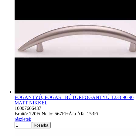
FOGANTYÚ, FOGAS - BÚTORFOGANTYÚ T233-96 96
MATT NIKKEL
10007606437
Bruttó:
720
Ft
Nettó:
567
Ft
+Áfa
Áfa:
153
Ft
részletek
kosárba