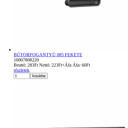
BÚTORFOGANTYÚ 085 FEKETE
10007808220
Bruttó:
283
Ft
Nettó:
223
Ft
+Áfa
Áfa:
60
Ft
részletek
kosárba