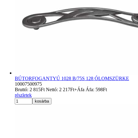
BÚTORFOGANTYÚ 1028 B/75S 128 ÓLOMSZÜRKE
10007500975
Bruttó:
2 815
Ft
Nettó:
2 217
Ft
+Áfa
Áfa:
598
Ft
részletek
kosárba