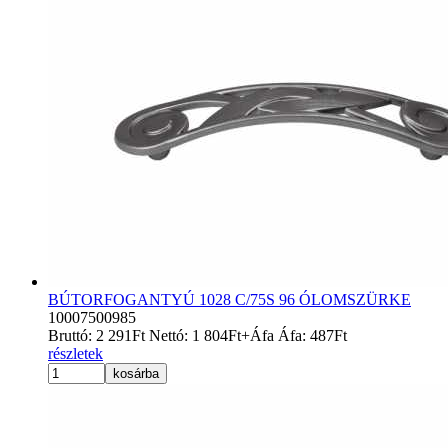
BÚTORFOGANTYÚ 1028 C/75S 96 ÓLOMSZÜRKE
10007500985
Bruttó:
2 291
Ft
Nettó:
1 804
Ft
+Áfa
Áfa:
487
Ft
részletek
kosárba