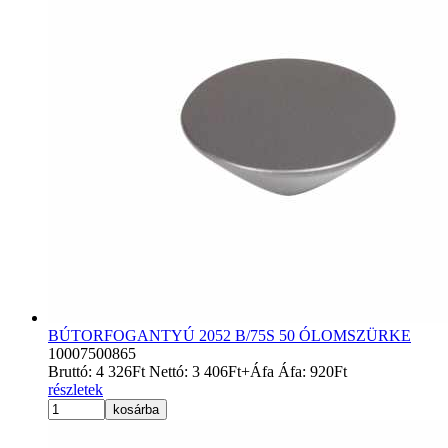
BÚTORFOGANTYÚ 2052 B/75S 50 ÓLOMSZÜRKE
10007500865
Bruttó:
4 326
Ft
Nettó:
3 406
Ft
+Áfa
Áfa:
920
Ft
részletek
kosárba