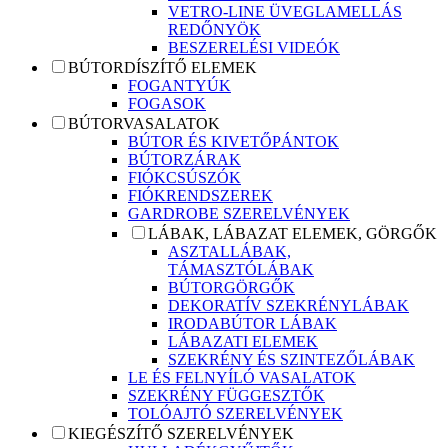
VETRO-LINE ÜVEGLAMELLÁS
REDŐNYÖK
BESZERELÉSI VIDEÓK
BÚTORDÍSZÍTŐ ELEMEK
FOGANTYÚK
FOGASOK
BÚTORVASALATOK
BÚTOR ÉS KIVETŐPÁNTOK
BÚTORZÁRAK
FIÓKCSÚSZÓK
FIÓKRENDSZEREK
GARDROBE SZERELVÉNYEK
LÁBAK, LÁBAZAT ELEMEK, GÖRGŐK
ASZTALLÁBAK,
TÁMASZTÓLÁBAK
BÚTORGÖRGŐK
DEKORATÍV SZEKRÉNYLÁBAK
IRODABÚTOR LÁBAK
LÁBAZATI ELEMEK
SZEKRÉNY ÉS SZINTEZŐLÁBAK
LE ÉS FELNYÍLÓ VASALATOK
SZEKRÉNY FÜGGESZTŐK
TOLÓAJTÓ SZERELVÉNYEK
KIEGÉSZÍTŐ SZERELVÉNYEK