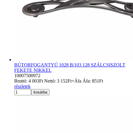
BÚTORFOGANTYÚ 1028 B/103 128 SZÁLCSISZOLT
FEKETE NIKKEL
10007500972
Bruttó:
4 003
Ft
Nettó:
3 152
Ft
+Áfa
Áfa:
851
Ft
részletek
kosárba