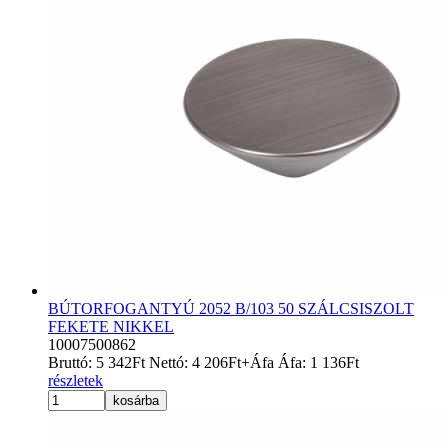
BÚTORFOGANTYÚ 2052 B/103 50 SZÁLCSISZOLT
FEKETE NIKKEL
10007500862
Bruttó:
5 342
Ft
Nettó:
4 206
Ft
+Áfa
Áfa:
1 136
Ft
részletek
kosárba