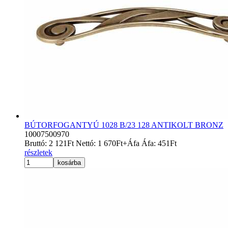
BÚTORFOGANTYÚ 1028 B/23 128 ANTIKOLT BRONZ
10007500970
Bruttó:
2 121
Ft
Nettó:
1 670
Ft
+Áfa
Áfa:
451
Ft
részletek
kosárba