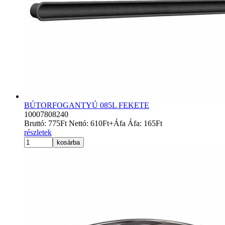
BÚTORFOGANTYÚ 085L FEKETE
10007808240
Bruttó:
775
Ft
Nettó:
610
Ft
+Áfa
Áfa:
165
Ft
részletek
kosárba