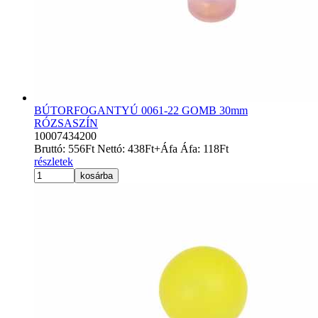
BÚTORFOGANTYÚ 0061-22 GOMB 30mm
RÓZSASZÍN
10007434200
Bruttó:
556
Ft
Nettó:
438
Ft
+Áfa
Áfa:
118
Ft
részletek
kosárba