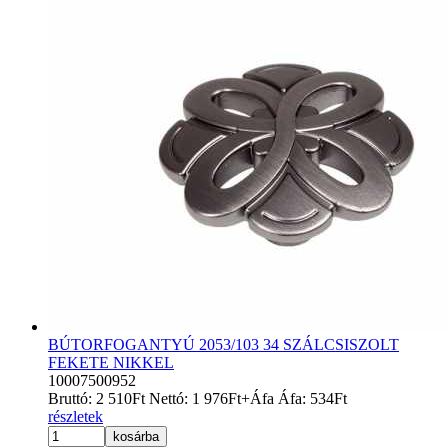
BÚTORFOGANTYÚ 2053/103 34 SZÁLCSISZOLT
FEKETE NIKKEL
10007500952
Bruttó:
2 510
Ft
Nettó:
1 976
Ft
+Áfa
Áfa:
534
Ft
részletek
kosárba