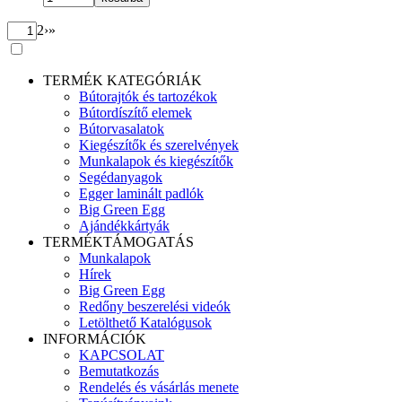
2
›
»
TERMÉK KATEGÓRIÁK
Bútorajtók és tartozékok
Bútordíszítő elemek
Bútorvasalatok
Kiegészítők és szerelvények
Munkalapok és kiegészítők
Segédanyagok
Egger laminált padlók
Big Green Egg
Ajándékkártyák
TERMÉKTÁMOGATÁS
Munkalapok
Hírek
Big Green Egg
Redőny beszerelési videók
Letölthető Katalógusok
INFORMÁCIÓK
KAPCSOLAT
Bemutatkozás
Rendelés és vásárlás menete