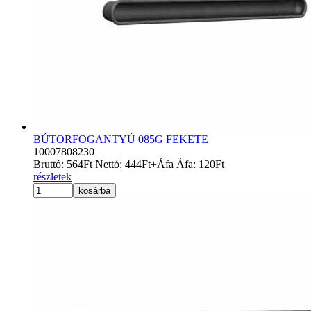
BÚTORFOGANTYÚ 085G FEKETE
10007808230
Bruttó:
564
Ft
Nettó:
444
Ft
+Áfa
Áfa:
120
Ft
részletek
kosárba