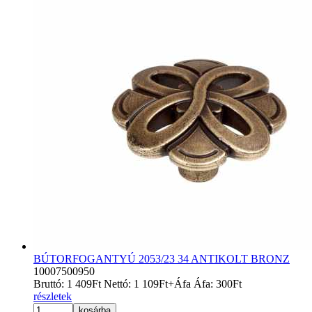
BÚTORFOGANTYÚ 2053/23 34 ANTIKOLT BRONZ
10007500950
Bruttó:
1 409
Ft
Nettó:
1 109
Ft
+Áfa
Áfa:
300
Ft
részletek
kosárba