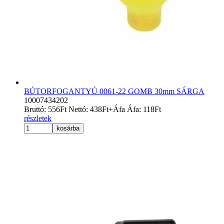
BÚTORFOGANTYÚ 0061-22 GOMB 30mm SÁRGA
10007434202
Bruttó:
556
Ft
Nettó:
438
Ft
+Áfa
Áfa:
118
Ft
részletek
kosárba