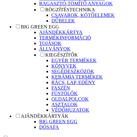
RAGASZTÓ-TÖMÍTŐ ANYAGOK
RÖGZÍTÉSTECHNIKA
CSAVAROK, KÖTŐELEMEK
DŰBELEK
BIG GREEN EGG
AJÁNDÉKKÁRTYA
TERMÉKINFORMÁCIÓ
TOJÁSOK
ÁLLVÁNYOK
KIEGÉSZÍTŐK
EGYÉB TERMÉKEK
KÖNYVEK
SEGÉDESZKÖZÖK
KERÁMIA TERMÉKEK
RÁCS, LAP, EDÉNY
FASZÉN
FÜSTÖLŐK
OLDALPOLCOK
ASZTALOK
VÉDŐHUZATOK
AJÁNDÉKKÁRTYÁK
BIG GREEN EGG
DÓSAFA