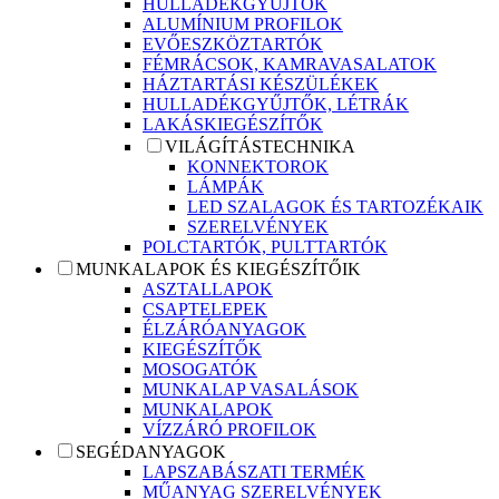
HULLADÉKGYŰJTŐK
ALUMÍNIUM PROFILOK
EVŐESZKÖZTARTÓK
FÉMRÁCSOK, KAMRAVASALATOK
HÁZTARTÁSI KÉSZÜLÉKEK
HULLADÉKGYŰJTŐK, LÉTRÁK
LAKÁSKIEGÉSZÍTŐK
VILÁGÍTÁSTECHNIKA
KONNEKTOROK
LÁMPÁK
LED SZALAGOK ÉS TARTOZÉKAIK
SZERELVÉNYEK
POLCTARTÓK, PULTTARTÓK
MUNKALAPOK ÉS KIEGÉSZÍTŐIK
ASZTALLAPOK
CSAPTELEPEK
ÉLZÁRÓANYAGOK
KIEGÉSZÍTŐK
MOSOGATÓK
MUNKALAP VASALÁSOK
MUNKALAPOK
VÍZZÁRÓ PROFILOK
SEGÉDANYAGOK
LAPSZABÁSZATI TERMÉK
MŰANYAG SZERELVÉNYEK