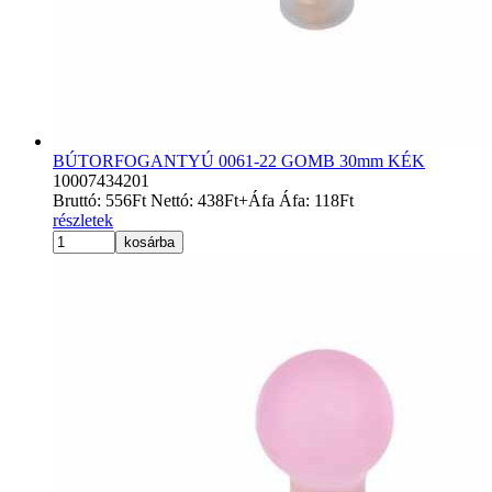
BÚTORFOGANTYÚ 0061-22 GOMB 30mm KÉK
10007434201
Bruttó:
556
Ft
Nettó:
438
Ft
+Áfa
Áfa:
118
Ft
részletek
kosárba