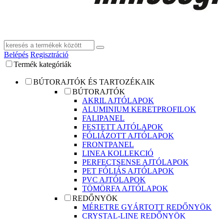
Belépés
Regisztráció
Termék kategóriák
BÚTORAJTÓK ÉS TARTOZÉKAIK
BÚTORAJTÓK
AKRIL AJTÓLAPOK
ALUMINIUM KERETPROFILOK
FALIPANEL
FESTETT AJTÓLAPOK
FÓLIÁZOTT AJTÓLAPOK
FRONTPANEL
LINEA KOLLEKCIÓ
PERFECTSENSE AJTÓLAPOK
PET FÓLIÁS AJTÓLAPOK
PVC AJTÓLAPOK
TÖMÖRFA AJTÓLAPOK
REDŐNYÖK
MÉRETRE GYÁRTOTT REDŐNYÖK
CRYSTAL-LINE REDŐNYÖK