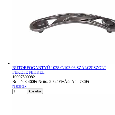
BÚTORFOGANTYÚ 1028 C/103 96 SZÁLCSISZOLT
FEKETE NIKKEL
10007500982
Bruttó:
3 460
Ft
Nettó:
2 724
Ft
+Áfa
Áfa:
736
Ft
részletek
kosárba