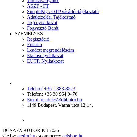
Tanúsítványaink
ASZF - FT
SimplePay / OTP vásárlói tájékoztató
Adatkezelési Tájékoztató
Jogi nyilatkozat
Fogyasztó Barát
SZEMÉLYES
Regisztáció
Fiókom
Leadott megrendeléseim
Elállási nyilatkozat
EUTR Nyilatkozat
Telefon: +36 1 383-8623
Telefon: +36 30 964 9470
Email: rendeles@dbbutor.hu
1149 Budapest, Várna utca 12-14.
DÓSAFA BÚTOR Kft 2026
site by:
atedin.hu
e-commerce:
atdshop.hu