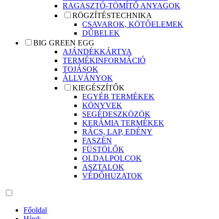
RAGASZTÓ-TÖMÍTŐ ANYAGOK
RÖGZÍTÉSTECHNIKA
CSAVAROK, KÖTŐELEMEK
DŰBELEK
BIG GREEN EGG
AJÁNDÉKKÁRTYA
TERMÉKINFORMÁCIÓ
TOJÁSOK
ÁLLVÁNYOK
KIEGÉSZÍTŐK
EGYÉB TERMÉKEK
KÖNYVEK
SEGÉDESZKÖZÖK
KERÁMIA TERMÉKEK
RÁCS, LAP, EDÉNY
FASZÉN
FÜSTÖLŐK
OLDALPOLCOK
ASZTALOK
VÉDŐHUZATOK
Főoldal
Hírek