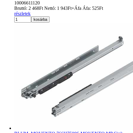
10006611120
Bruttó:
2 468
Ft
Nettó:
1 943
Ft
+Áfa
Áfa:
525
Ft
részletek
kosárba