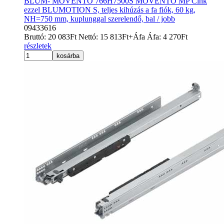
BLUM- MOVENTO 766H7500S MOVENTO MP Cink
ezzel BLUMOTION S, teljes kihúzás a fa fiók, 60 kg,
NH=750 mm, kuplunggal szerelendő, bal / jobb
09433616
Bruttó:
20 083
Ft
Nettó:
15 813
Ft
+Áfa
Áfa:
4 270
Ft
részletek
kosárba