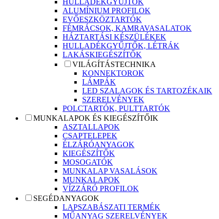
HULLADÉKGYŰJTŐK
ALUMÍNIUM PROFILOK
EVŐESZKÖZTARTÓK
FÉMRÁCSOK, KAMRAVASALATOK
HÁZTARTÁSI KÉSZÜLÉKEK
HULLADÉKGYŰJTŐK, LÉTRÁK
LAKÁSKIEGÉSZÍTŐK
VILÁGÍTÁSTECHNIKA
KONNEKTOROK
LÁMPÁK
LED SZALAGOK ÉS TARTOZÉKAIK
SZERELVÉNYEK
POLCTARTÓK, PULTTARTÓK
MUNKALAPOK ÉS KIEGÉSZÍTŐIK
ASZTALLAPOK
CSAPTELEPEK
ÉLZÁRÓANYAGOK
KIEGÉSZÍTŐK
MOSOGATÓK
MUNKALAP VASALÁSOK
MUNKALAPOK
VÍZZÁRÓ PROFILOK
SEGÉDANYAGOK
LAPSZABÁSZATI TERMÉK
MŰANYAG SZERELVÉNYEK