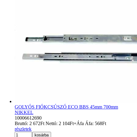
GOLYÓS FIÓKCSÚSZÓ ECO BBS 45mm 700mm
NIKKEL
10006612690
Bruttó:
2 672
Ft
Nettó:
2 104
Ft
+Áfa
Áfa:
568
Ft
részletek
kosárba