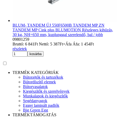
BLUM- TANDEM ÚJ 550F6500B TANDEM MP ZN
TANDEM MP Cink plus BLUMOTION Részleges kihúzás,
30 kg, NH=650 mm, kuplunggal szerelendő, bal / jobb
09801259
Bruttó:
6 841
Ft
Nettó:
5 387
Ft
+Áfa
Áfa:
1 454
Ft
részletek
kosárba
TERMÉK KATEGÓRIÁK
Bútorajtók és tartozékok
Bútordíszítő elemek
Bútorvasalatok
Kiegészítők és szerelvények
Munkalapok és kiegészítők
Segédanyagok
Egger laminált padlók
Big Green Egg
TERMÉKTÁMOGATÁS