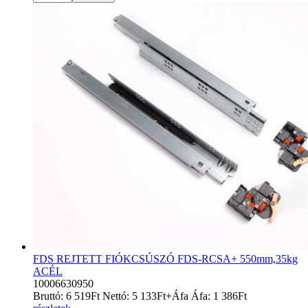
FDS REJTETT FIÓKCSÚSZÓ FDS-RCSA+ 550mm,35kg
ACÉL
10006630950
Bruttó:
6 519
Ft
Nettó:
5 133
Ft
+Áfa
Áfa:
1 386
Ft