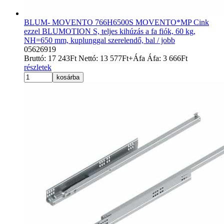
BLUM- MOVENTO 766H6500S MOVENTO*MP Cink
ezzel BLUMOTION S, teljes kihúzás a fa fiók, 60 kg,
NH=650 mm, kuplunggal szerelendő, bal / jobb
05626919
Bruttó:
17 243
Ft
Nettó:
13 577
Ft
+Áfa
Áfa:
3 666
Ft
részletek
kosárba