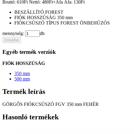
Bruttó:
610
Ft
Nettó:
480
Ft
+Áfa
Áfa:
130
Ft
BESZÁLLÍTÓ
FOREST
FIÓK HOSSZÚSÁG
350 mm
FIÓKCSÚSZÓ TÍPUS
FOREST ÖNBEHÚZÓS
mennyiség:
db
kosárba
Egyéb termék verziók
FIÓK HOSSZÚSÁG
350 mm
500 mm
Termék leírás
GÖRGŐS FIÓKCSÚSZÓ FGV 350 mm FEHÉR
Hasonló termékek