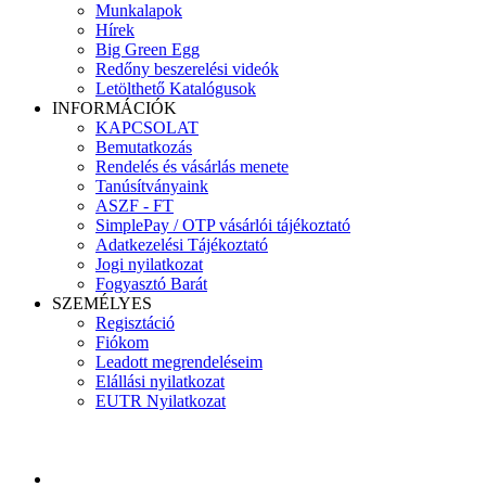
Munkalapok
Hírek
Big Green Egg
Redőny beszerelési videók
Letölthető Katalógusok
INFORMÁCIÓK
KAPCSOLAT
Bemutatkozás
Rendelés és vásárlás menete
Tanúsítványaink
ASZF - FT
SimplePay / OTP vásárlói tájékoztató
Adatkezelési Tájékoztató
Jogi nyilatkozat
Fogyasztó Barát
SZEMÉLYES
Regisztáció
Fiókom
Leadott megrendeléseim
Elállási nyilatkozat
EUTR Nyilatkozat