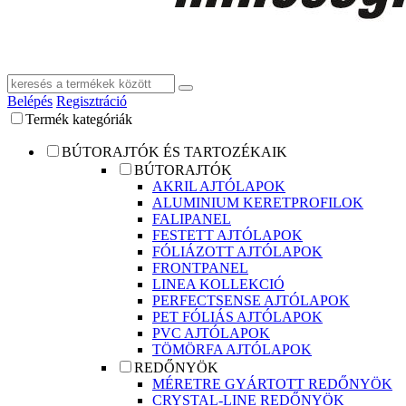
Belépés
Regisztráció
Termék kategóriák
BÚTORAJTÓK ÉS TARTOZÉKAIK
BÚTORAJTÓK
AKRIL AJTÓLAPOK
ALUMINIUM KERETPROFILOK
FALIPANEL
FESTETT AJTÓLAPOK
FÓLIÁZOTT AJTÓLAPOK
FRONTPANEL
LINEA KOLLEKCIÓ
PERFECTSENSE AJTÓLAPOK
PET FÓLIÁS AJTÓLAPOK
PVC AJTÓLAPOK
TÖMÖRFA AJTÓLAPOK
REDŐNYÖK
MÉRETRE GYÁRTOTT REDŐNYÖK
CRYSTAL-LINE REDŐNYÖK