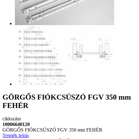
GÖRGŐS FIÓKCSÚSZÓ FGV 350 mm
FEHÉR
cikkszám
10006640120
GÖRGŐS FIÓKCSÚSZÓ FGV 350 mm FEHÉR
Termék leírás