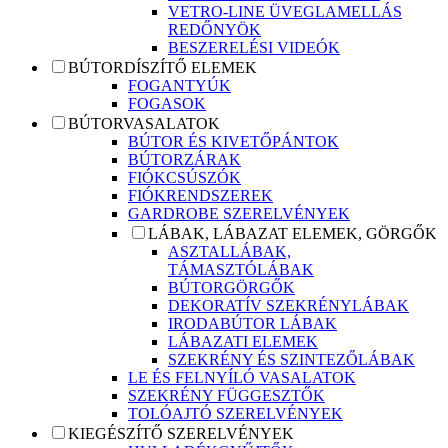
VETRO-LINE ÜVEGLAMELLÁS
REDŐNYÖK
BESZERELÉSI VIDEÓK
BÚTORDÍSZÍTŐ ELEMEK
FOGANTYÚK
FOGASOK
BÚTORVASALATOK
BÚTOR ÉS KIVETŐPÁNTOK
BÚTORZÁRAK
FIÓKCSÚSZÓK
FIÓKRENDSZEREK
GARDROBE SZERELVÉNYEK
LÁBAK, LÁBAZAT ELEMEK, GÖRGŐK
ASZTALLÁBAK,
TÁMASZTÓLÁBAK
BÚTORGÖRGŐK
DEKORATÍV SZEKRÉNYLÁBAK
IRODABÚTOR LÁBAK
LÁBAZATI ELEMEK
SZEKRÉNY ÉS SZINTEZŐLÁBAK
LE ÉS FELNYÍLÓ VASALATOK
SZEKRÉNY FÜGGESZTŐK
TOLÓAJTÓ SZERELVÉNYEK
KIEGÉSZÍTŐ SZERELVÉNYEK