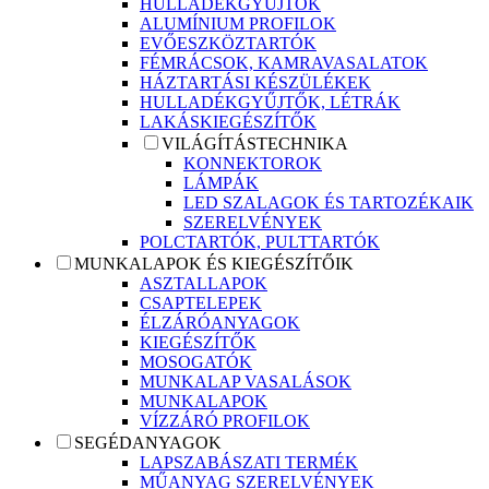
HULLADÉKGYŰJTŐK
ALUMÍNIUM PROFILOK
EVŐESZKÖZTARTÓK
FÉMRÁCSOK, KAMRAVASALATOK
HÁZTARTÁSI KÉSZÜLÉKEK
HULLADÉKGYŰJTŐK, LÉTRÁK
LAKÁSKIEGÉSZÍTŐK
VILÁGÍTÁSTECHNIKA
KONNEKTOROK
LÁMPÁK
LED SZALAGOK ÉS TARTOZÉKAIK
SZERELVÉNYEK
POLCTARTÓK, PULTTARTÓK
MUNKALAPOK ÉS KIEGÉSZÍTŐIK
ASZTALLAPOK
CSAPTELEPEK
ÉLZÁRÓANYAGOK
KIEGÉSZÍTŐK
MOSOGATÓK
MUNKALAP VASALÁSOK
MUNKALAPOK
VÍZZÁRÓ PROFILOK
SEGÉDANYAGOK
LAPSZABÁSZATI TERMÉK
MŰANYAG SZERELVÉNYEK