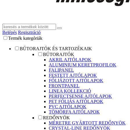
Belépés
Regisztráció
Termék kategóriák
BÚTORAJTÓK ÉS TARTOZÉKAIK
BÚTORAJTÓK
AKRIL AJTÓLAPOK
ALUMINIUM KERETPROFILOK
FALIPANEL
FESTETT AJTÓLAPOK
FÓLIÁZOTT AJTÓLAPOK
FRONTPANEL
LINEA KOLLEKCIÓ
PERFECTSENSE AJTÓLAPOK
PET FÓLIÁS AJTÓLAPOK
PVC AJTÓLAPOK
TÖMÖRFA AJTÓLAPOK
REDŐNYÖK
MÉRETRE GYÁRTOTT REDŐNYÖK
CRYSTAL-LINE REDŐNYÖK