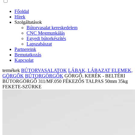
Főoldal
Hírek
Szolgáltatások
Bútorvasalat kereskedelem
CNC Megmunkálás
Egyedi bútorkészítés
Lapszabászat
Partnereink
Bemutatkozás
Kapcsolat
termékek
BÚTORVASALATOK
LÁBAK, LÁBAZAT ELEMEK,
GÖRGŐK
BÚTORGÖRGŐK
GÖRGŐ, KERÉK - BELTÉRI
BÚTORGÖRGŐ 311/MF.050 FÉKEZŐS TALPAS 50mm 35kg
FEKETE-SZÜRKE