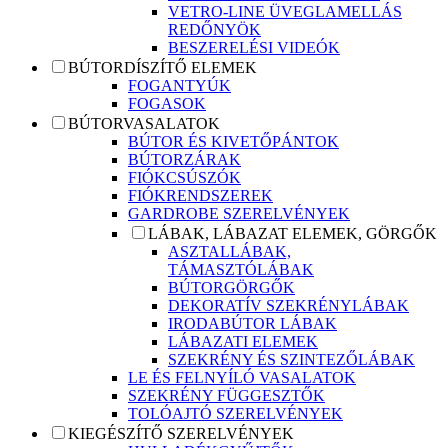
VETRO-LINE ÜVEGLAMELLÁS
REDŐNYÖK
BESZERELÉSI VIDEÓK
BÚTORDÍSZÍTŐ ELEMEK
FOGANTYÚK
FOGASOK
BÚTORVASALATOK
BÚTOR ÉS KIVETŐPÁNTOK
BÚTORZÁRAK
FIÓKCSÚSZÓK
FIÓKRENDSZEREK
GARDROBE SZERELVÉNYEK
LÁBAK, LÁBAZAT ELEMEK, GÖRGŐK
ASZTALLÁBAK,
TÁMASZTÓLÁBAK
BÚTORGÖRGŐK
DEKORATÍV SZEKRÉNYLÁBAK
IRODABÚTOR LÁBAK
LÁBAZATI ELEMEK
SZEKRÉNY ÉS SZINTEZŐLÁBAK
LE ÉS FELNYÍLÓ VASALATOK
SZEKRÉNY FÜGGESZTŐK
TOLÓAJTÓ SZERELVÉNYEK
KIEGÉSZÍTŐ SZERELVÉNYEK