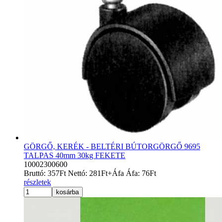
GÖRGŐ, KERÉK - BELTÉRI BÚTORGÖRGŐ 9695
TALPAS 40mm 30kg FEKETE
10002300600
Bruttó:
357
Ft
Nettó:
281
Ft
+Áfa
Áfa:
76
Ft
részletek
kosárba