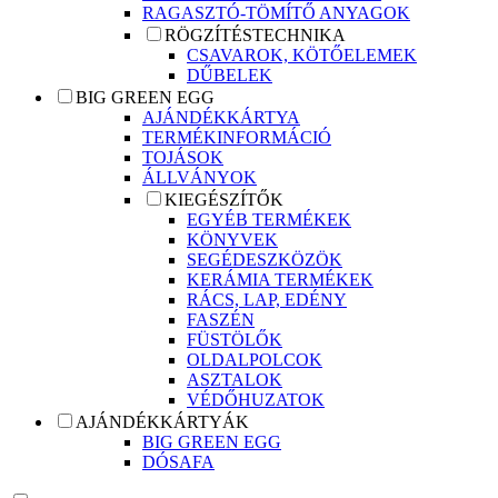
RAGASZTÓ-TÖMÍTŐ ANYAGOK
RÖGZÍTÉSTECHNIKA
CSAVAROK, KÖTŐELEMEK
DŰBELEK
BIG GREEN EGG
AJÁNDÉKKÁRTYA
TERMÉKINFORMÁCIÓ
TOJÁSOK
ÁLLVÁNYOK
KIEGÉSZÍTŐK
EGYÉB TERMÉKEK
KÖNYVEK
SEGÉDESZKÖZÖK
KERÁMIA TERMÉKEK
RÁCS, LAP, EDÉNY
FASZÉN
FÜSTÖLŐK
OLDALPOLCOK
ASZTALOK
VÉDŐHUZATOK
AJÁNDÉKKÁRTYÁK
BIG GREEN EGG
DÓSAFA