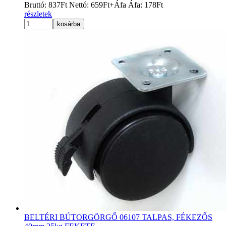
Bruttó:
837
Ft
Nettó:
659
Ft
+Áfa
Áfa:
178
Ft
részletek
kosárba
BELTÉRI BÚTORGÖRGŐ 06107 TALPAS, FÉKEZŐS