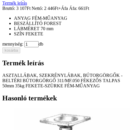
Termék leírás
Bruttó:
3 107
Ft
Nettó:
2 446
Ft
+Áfa
Áfa:
661
Ft
ANYAG
FÉM-MŰANYAG
BESZÁLLÍTÓ
FOREST
LÁBMÉRET
70 mm
SZÍN
FEKETE
mennyiség:
db
kosárba
Termék leírás
ASZTALLÁBAK, SZEKRÉNYLÁBAK, BÚTORGÖRGŐK -
BELTÉRI BÚTORGÖRGŐ 311/MF.050 FÉKEZŐS TALPAS
50mm 35kg FEKETE-SZÜRKE FÉM-MŰANYAG
Hasonló termékek