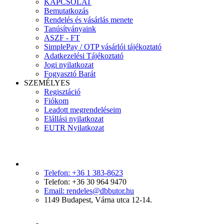
KAPCSOLAT
Bemutatkozás
Rendelés és vásárlás menete
Tanúsítványaink
ASZF - FT
SimplePay / OTP vásárlói tájékoztató
Adatkezelési Tájékoztató
Jogi nyilatkozat
Fogyasztó Barát
SZEMÉLYES
Regisztáció
Fiókom
Leadott megrendeléseim
Elállási nyilatkozat
EUTR Nyilatkozat
Telefon: +36 1 383-8623
Telefon: +36 30 964 9470
Email: rendeles@dbbutor.hu
1149 Budapest, Várna utca 12-14.