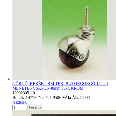
GÖRGŐ, KERÉK - BELTÉRI BÚTORGÖRGŐ 142.40
MENETES CSAPOS 40mm 35kg KRÓM
10002305110
Bruttó:
2 477
Ft
Nettó:
1 950
Ft
+Áfa
Áfa:
527
Ft
részletek
kosárba