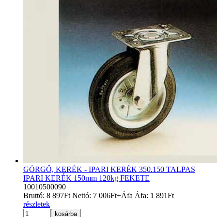
GÖRGŐ, KERÉK - IPARI KERÉK 350.150 TALPAS
IPARI KERÉK 150mm 120kg FEKETE
10010500090
Bruttó:
8 897
Ft
Nettó:
7 006
Ft
+Áfa
Áfa:
1 891
Ft
részletek
kosárba