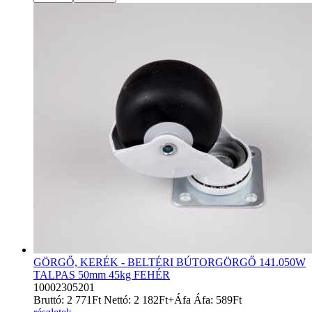
GÖRGŐ, KERÉK - BELTÉRI BÚTORGÖRGŐ 141.050W
TALPAS 50mm 45kg FEHÉR
10002305201
Bruttó:
2 771
Ft
Nettó:
2 182
Ft
+Áfa
Áfa:
589
Ft