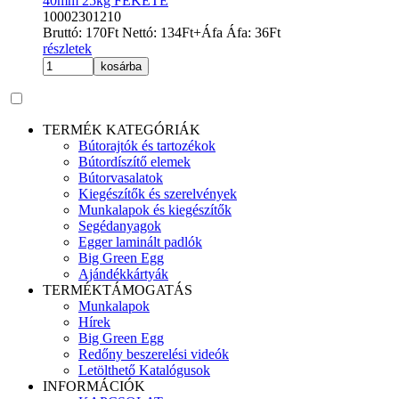
40mm 25kg FEKETE
10002301210
Bruttó:
170
Ft
Nettó:
134
Ft
+Áfa
Áfa:
36
Ft
részletek
kosárba
TERMÉK KATEGÓRIÁK
Bútorajtók és tartozékok
Bútordíszítő elemek
Bútorvasalatok
Kiegészítők és szerelvények
Munkalapok és kiegészítők
Segédanyagok
Egger laminált padlók
Big Green Egg
Ajándékkártyák
TERMÉKTÁMOGATÁS
Munkalapok
Hírek
Big Green Egg
Redőny beszerelési videók
Letölthető Katalógusok
INFORMÁCIÓK