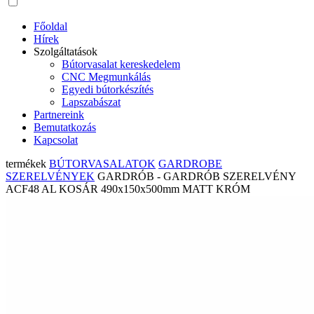
Főoldal
Hírek
Szolgáltatások
Bútorvasalat kereskedelem
CNC Megmunkálás
Egyedi bútorkészítés
Lapszabászat
Partnereink
Bemutatkozás
Kapcsolat
termékek
BÚTORVASALATOK
GARDROBE
SZERELVÉNYEK
GARDRÓB - GARDRÓB SZERELVÉNY
ACF48 AL KOSÁR 490x150x500mm MATT KRÓM