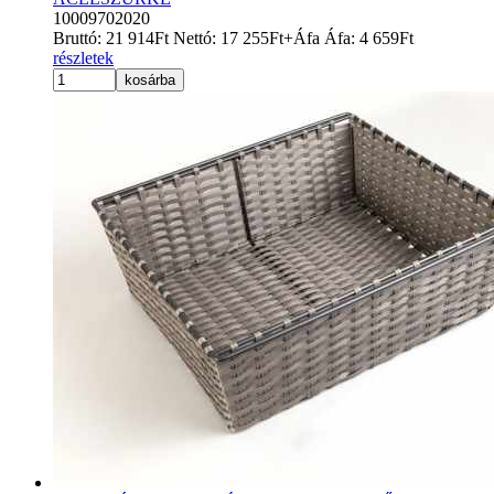
10009702020
Bruttó:
21 914
Ft
Nettó:
17 255
Ft
+Áfa
Áfa:
4 659
Ft
részletek
kosárba