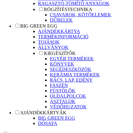
RAGASZTÓ-TÖMÍTŐ ANYAGOK
RÖGZÍTÉSTECHNIKA
CSAVAROK, KÖTŐELEMEK
DŰBELEK
BIG GREEN EGG
AJÁNDÉKKÁRTYA
TERMÉKINFORMÁCIÓ
TOJÁSOK
ÁLLVÁNYOK
KIEGÉSZÍTŐK
EGYÉB TERMÉKEK
KÖNYVEK
SEGÉDESZKÖZÖK
KERÁMIA TERMÉKEK
RÁCS, LAP, EDÉNY
FASZÉN
FÜSTÖLŐK
OLDALPOLCOK
ASZTALOK
VÉDŐHUZATOK
AJÁNDÉKKÁRTYÁK
BIG GREEN EGG
DÓSAFA