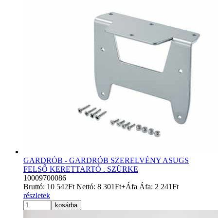
GARDRÓB - GARDRÓB SZERELVÉNY ASUGS
FELSŐ KERETTARTÓ . SZÜRKE
10009700086
Bruttó:
10 542
Ft
Nettó:
8 301
Ft
+Áfa
Áfa:
2 241
Ft
részletek
kosárba