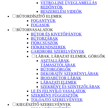
VETRO-LINE ÜVEGLAMELLÁS
REDŐNYÖK
BESZERELÉSI VIDEÓK
BÚTORDÍSZÍTŐ ELEMEK
FOGANTYÚK
FOGASOK
BÚTORVASALATOK
BÚTOR ÉS KIVETŐPÁNTOK
BÚTORZÁRAK
FIÓKCSÚSZÓK
FIÓKRENDSZEREK
GARDROBE SZERELVÉNYEK
LÁBAK, LÁBAZAT ELEMEK, GÖRGŐK
ASZTALLÁBAK,
TÁMASZTÓLÁBAK
BÚTORGÖRGŐK
DEKORATÍV SZEKRÉNYLÁBAK
IRODABÚTOR LÁBAK
LÁBAZATI ELEMEK
SZEKRÉNY ÉS SZINTEZŐLÁBAK
LE ÉS FELNYÍLÓ VASALATOK
SZEKRÉNY FÜGGESZTŐK
TOLÓAJTÓ SZERELVÉNYEK
KIEGÉSZÍTŐ SZERELVÉNYEK