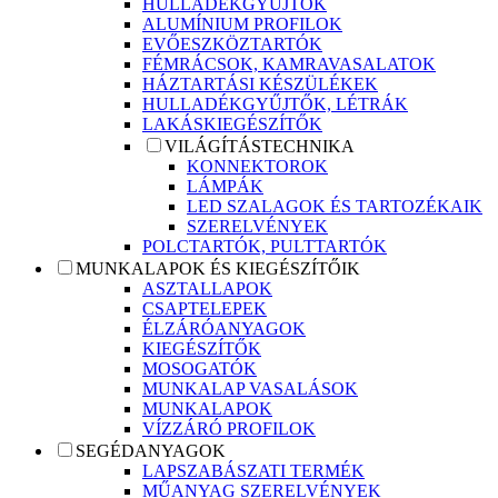
HULLADÉKGYŰJTŐK
ALUMÍNIUM PROFILOK
EVŐESZKÖZTARTÓK
FÉMRÁCSOK, KAMRAVASALATOK
HÁZTARTÁSI KÉSZÜLÉKEK
HULLADÉKGYŰJTŐK, LÉTRÁK
LAKÁSKIEGÉSZÍTŐK
VILÁGÍTÁSTECHNIKA
KONNEKTOROK
LÁMPÁK
LED SZALAGOK ÉS TARTOZÉKAIK
SZERELVÉNYEK
POLCTARTÓK, PULTTARTÓK
MUNKALAPOK ÉS KIEGÉSZÍTŐIK
ASZTALLAPOK
CSAPTELEPEK
ÉLZÁRÓANYAGOK
KIEGÉSZÍTŐK
MOSOGATÓK
MUNKALAP VASALÁSOK
MUNKALAPOK
VÍZZÁRÓ PROFILOK
SEGÉDANYAGOK
LAPSZABÁSZATI TERMÉK
MŰANYAG SZERELVÉNYEK