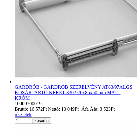
GARDRÓB - GARDRÓB SZERELVÉNY AT83/97ALGS
KOSÁRTARTÓ KERET 830-970x85x50 mm MATT
KRÓM
10009700019
Bruttó:
16 572
Ft
Nettó:
13 049
Ft
+Áfa
Áfa:
3 523
Ft
részletek
kosárba