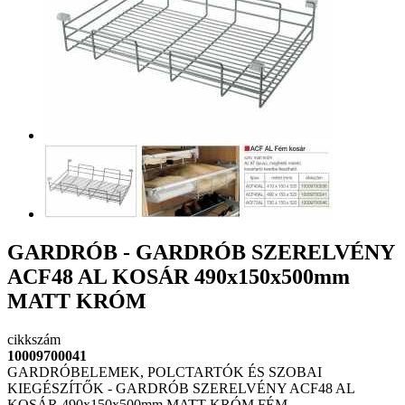
GARDRÓB - GARDRÓB SZERELVÉNY
ACF48 AL KOSÁR 490x150x500mm
MATT KRÓM
cikkszám
10009700041
GARDRÓBELEMEK, POLCTARTÓK ÉS SZOBAI
KIEGÉSZÍTŐK - GARDRÓB SZERELVÉNY ACF48 AL
KOSÁR 490x150x500mm MATT KRÓM FÉM