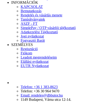
INFORMÁCIÓK
KAPCSOLAT
Bemutatkozás
Rendelés és vásárlás menete
Tanúsítványaink
ASZF - FT
SimplePay / OTP vásárlói tájékoztató
Adatkezelési Tájékoztató
Jogi nyilatkozat
Fogyasztó Barát
SZEMÉLYES
Regisztáció
Fiókom
Leadott megrendeléseim
Elállási nyilatkozat
EUTR Nyilatkozat
Telefon: +36 1 383-8623
Telefon: +36 30 964 9470
Email: rendeles@dbbutor.hu
1149 Budapest, Várna utca 12-14.