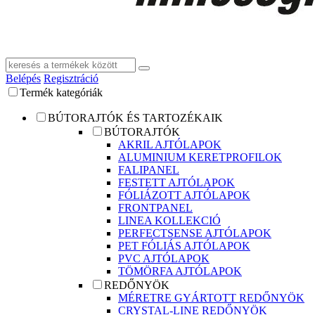
Belépés
Regisztráció
Termék kategóriák
BÚTORAJTÓK ÉS TARTOZÉKAIK
BÚTORAJTÓK
AKRIL AJTÓLAPOK
ALUMINIUM KERETPROFILOK
FALIPANEL
FESTETT AJTÓLAPOK
FÓLIÁZOTT AJTÓLAPOK
FRONTPANEL
LINEA KOLLEKCIÓ
PERFECTSENSE AJTÓLAPOK
PET FÓLIÁS AJTÓLAPOK
PVC AJTÓLAPOK
TÖMÖRFA AJTÓLAPOK
REDŐNYÖK
MÉRETRE GYÁRTOTT REDŐNYÖK
CRYSTAL-LINE REDŐNYÖK