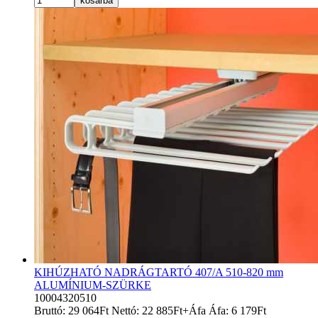
kosárba
KIHÚZHATÓ NADRÁGTARTÓ 407/A 510-820 mm
ALUMÍNIUM-SZÜRKE
10004320510
Bruttó:
29 064
Ft
Nettó:
22 885
Ft
+Áfa
Áfa:
6 179
Ft