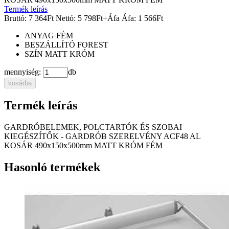
Termék leírás
Bruttó:
7 364
Ft
Nettó:
5 798
Ft
+Áfa
Áfa:
1 566
Ft
ANYAG
FÉM
BESZÁLLÍTÓ
FOREST
SZÍN
MATT KRÓM
mennyiség:
db
kosárba
Termék leírás
GARDRÓBELEMEK, POLCTARTÓK ÉS SZOBAI
KIEGÉSZÍTŐK - GARDRÓB SZERELVÉNY ACF48 AL
KOSÁR 490x150x500mm MATT KRÓM FÉM
Hasonló termékek