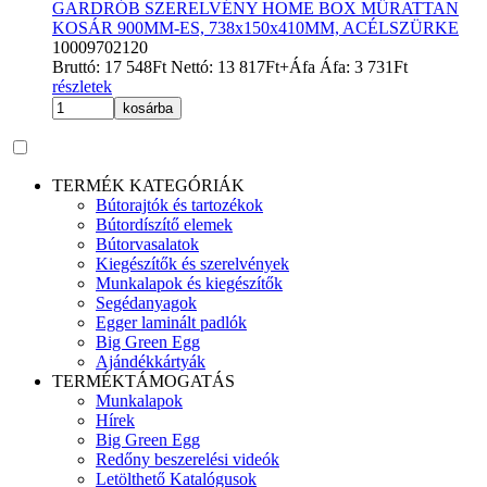
GARDRÓB SZERELVÉNY HOME BOX MŰRATTAN
KOSÁR 900MM-ES, 738x150x410MM, ACÉLSZÜRKE
10009702120
Bruttó:
17 548
Ft
Nettó:
13 817
Ft
+Áfa
Áfa:
3 731
Ft
részletek
kosárba
TERMÉK KATEGÓRIÁK
Bútorajtók és tartozékok
Bútordíszítő elemek
Bútorvasalatok
Kiegészítők és szerelvények
Munkalapok és kiegészítők
Segédanyagok
Egger laminált padlók
Big Green Egg
Ajándékkártyák
TERMÉKTÁMOGATÁS
Munkalapok
Hírek
Big Green Egg
Redőny beszerelési videók
Letölthető Katalógusok