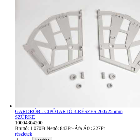
GARDRÓB - CIPŐTARTÓ 3-RÉSZES 260x255mm
SZÜRKE
10004304200
Bruttó:
1 070
Ft
Nettó:
843
Ft
+Áfa
Áfa:
227
Ft
részletek