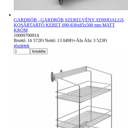
GARDRÓB - GARDRÓB SZERELVÉNY AT69/83ALGS
KOSÁRTARTÓ KERET 690-830x85x500 mm MATT
KRÓM
10009700014
Bruttó:
16 572
Ft
Nettó:
13 049
Ft
+Áfa
Áfa:
3 523
Ft
részletek
kosárba