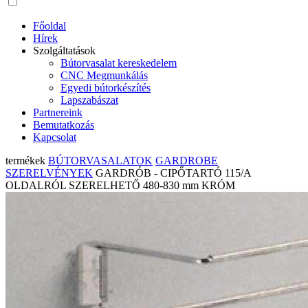
Főoldal
Hírek
Szolgáltatások
Bútorvasalat kereskedelem
CNC Megmunkálás
Egyedi bútorkészítés
Lapszabászat
Partnereink
Bemutatkozás
Kapcsolat
termékek
BÚTORVASALATOK
GARDROBE
SZERELVÉNYEK
GARDRÓB - CIPŐTARTÓ 115/A
OLDALRÓL SZERELHETŐ 480-830 mm KRÓM