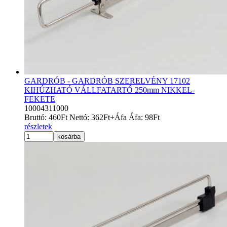
GARDRÓB - GARDRÓB SZERELVÉNY 17102
KIHÚZHATÓ VÁLLFATARTÓ 250mm NIKKEL-
FEKETE
10004311000
Bruttó:
460
Ft
Nettó:
362
Ft
+Áfa
Áfa:
98
Ft
részletek
kosárba