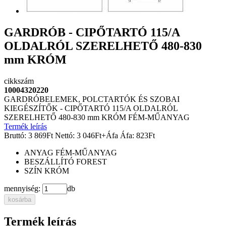
GARDRÓB - CIPŐTARTÓ 115/A
OLDALRÓL SZERELHETŐ 480-830
mm KRÓM
cikkszám
10004320220
GARDRÓBELEMEK, POLCTARTÓK ÉS SZOBAI
KIEGÉSZÍTŐK - CIPŐTARTÓ 115/A OLDALRÓL
SZERELHETŐ 480-830 mm KRÓM FÉM-MŰANYAG
Termék leírás
Bruttó:
3 869
Ft
Nettó:
3 046
Ft
+Áfa
Áfa:
823
Ft
ANYAG
FÉM-MŰANYAG
BESZÁLLÍTÓ
FOREST
SZÍN
KRÓM
mennyiség:
db
kosárba
Termék leírás