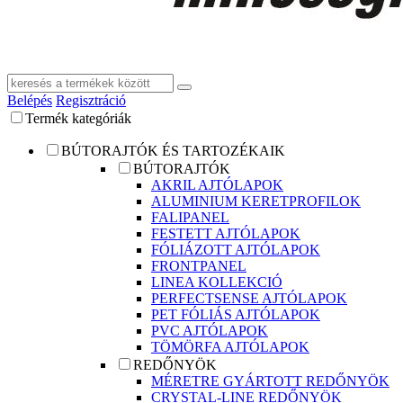
Belépés
Regisztráció
Termék kategóriák
BÚTORAJTÓK ÉS TARTOZÉKAIK
BÚTORAJTÓK
AKRIL AJTÓLAPOK
ALUMINIUM KERETPROFILOK
FALIPANEL
FESTETT AJTÓLAPOK
FÓLIÁZOTT AJTÓLAPOK
FRONTPANEL
LINEA KOLLEKCIÓ
PERFECTSENSE AJTÓLAPOK
PET FÓLIÁS AJTÓLAPOK
PVC AJTÓLAPOK
TÖMÖRFA AJTÓLAPOK
REDŐNYÖK
MÉRETRE GYÁRTOTT REDŐNYÖK
CRYSTAL-LINE REDŐNYÖK