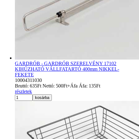
GARDRÓB - GARDRÓB SZERELVÉNY 17102
KIHÚZHATÓ VÁLLFATARTÓ 400mm NIKKEL-
FEKETE
10004311030
Bruttó:
635
Ft
Nettó:
500
Ft
+Áfa
Áfa:
135
Ft
részletek
kosárba