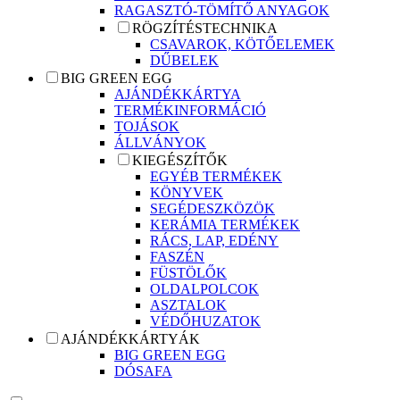
RAGASZTÓ-TÖMÍTŐ ANYAGOK
RÖGZÍTÉSTECHNIKA
CSAVAROK, KÖTŐELEMEK
DŰBELEK
BIG GREEN EGG
AJÁNDÉKKÁRTYA
TERMÉKINFORMÁCIÓ
TOJÁSOK
ÁLLVÁNYOK
KIEGÉSZÍTŐK
EGYÉB TERMÉKEK
KÖNYVEK
SEGÉDESZKÖZÖK
KERÁMIA TERMÉKEK
RÁCS, LAP, EDÉNY
FASZÉN
FÜSTÖLŐK
OLDALPOLCOK
ASZTALOK
VÉDŐHUZATOK
AJÁNDÉKKÁRTYÁK
BIG GREEN EGG
DÓSAFA