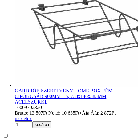
GARDRÓB SZERELVÉNY HOME BOX FÉM
CIPŐKOSÁR 900MM-ES, 738x146x383MM,
ACÉLSZÜRKE
10009702320
Bruttó:
13 507
Ft
Nettó:
10 635
Ft
+Áfa
Áfa:
2 872
Ft
részletek
kosárba