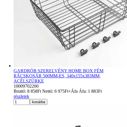
GARDRÓB SZERELVÉNY HOME BOX FÉM
RÁCSKOSÁR 500MM-ES, 340x155x383MM,
ACÉLSZÜRKE
10009702200
Bruttó:
8 858
Ft
Nettó:
6 975
Ft
+Áfa
Áfa:
1 883
Ft
részletek
kosárba