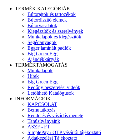
TERMÉK KATEGÓRIÁK
Bútorajtók és tartozékok
Bútordíszítő elemek
Bútorvasalatok
Kiegészítők és szerelvények
Munkalapok és kiegészítők
Segédanyagok
Egger laminált padlók
Big Green Egg
Ajándékkártyák
TERMÉKTÁMOGATÁS
Munkalapok
Hírek
Big Green Egg
Redőny beszerelési videók
Letölthető Katalógusok
INFORMÁCIÓK
KAPCSOLAT
Bemutatkozás
Rendelés és vásárlás menete
Tanúsítványaink
ASZF - FT
SimplePay / OTP vásárlói tájékoztató
Adatkezelési Tájékoztató