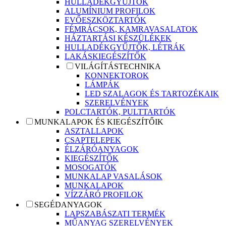
HULLADÉKGYŰJTŐK
ALUMÍNIUM PROFILOK
EVŐESZKÖZTARTÓK
FÉMRÁCSOK, KAMRAVASALATOK
HÁZTARTÁSI KÉSZÜLÉKEK
HULLADÉKGYŰJTŐK, LÉTRÁK
LAKÁSKIEGÉSZÍTŐK
VILÁGÍTÁSTECHNIKA
KONNEKTOROK
LÁMPÁK
LED SZALAGOK ÉS TARTOZÉKAIK
SZERELVÉNYEK
POLCTARTÓK, PULTTARTÓK
MUNKALAPOK ÉS KIEGÉSZÍTŐIK
ASZTALLAPOK
CSAPTELEPEK
ÉLZÁRÓANYAGOK
KIEGÉSZÍTŐK
MOSOGATÓK
MUNKALAP VASALÁSOK
MUNKALAPOK
VÍZZÁRÓ PROFILOK
SEGÉDANYAGOK
LAPSZABÁSZATI TERMÉK
MŰANYAG SZERELVÉNYEK