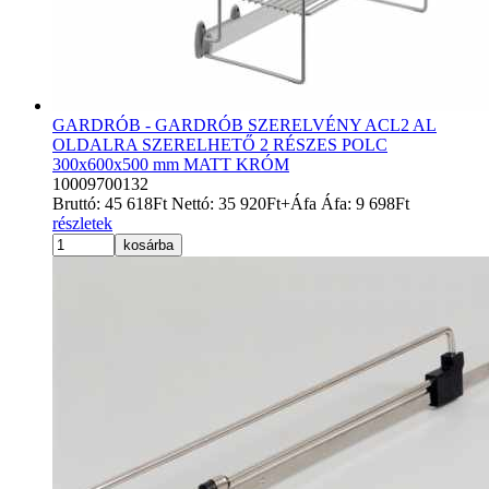
GARDRÓB - GARDRÓB SZERELVÉNY ACL2 AL
OLDALRA SZERELHETŐ 2 RÉSZES POLC
300x600x500 mm MATT KRÓM
10009700132
Bruttó:
45 618
Ft
Nettó:
35 920
Ft
+Áfa
Áfa:
9 698
Ft
részletek
kosárba