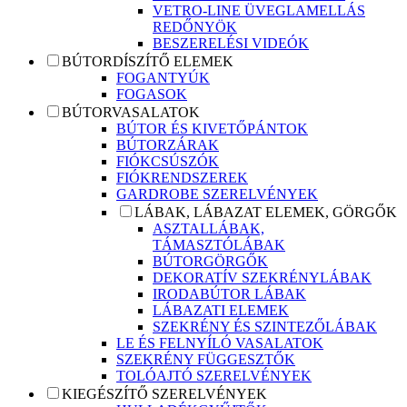
VETRO-LINE ÜVEGLAMELLÁS
REDŐNYÖK
BESZERELÉSI VIDEÓK
BÚTORDÍSZÍTŐ ELEMEK
FOGANTYÚK
FOGASOK
BÚTORVASALATOK
BÚTOR ÉS KIVETŐPÁNTOK
BÚTORZÁRAK
FIÓKCSÚSZÓK
FIÓKRENDSZEREK
GARDROBE SZERELVÉNYEK
LÁBAK, LÁBAZAT ELEMEK, GÖRGŐK
ASZTALLÁBAK,
TÁMASZTÓLÁBAK
BÚTORGÖRGŐK
DEKORATÍV SZEKRÉNYLÁBAK
IRODABÚTOR LÁBAK
LÁBAZATI ELEMEK
SZEKRÉNY ÉS SZINTEZŐLÁBAK
LE ÉS FELNYÍLÓ VASALATOK
SZEKRÉNY FÜGGESZTŐK
TOLÓAJTÓ SZERELVÉNYEK
KIEGÉSZÍTŐ SZERELVÉNYEK