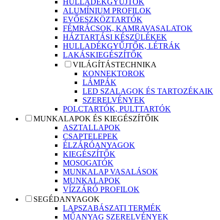
HULLADÉKGYŰJTŐK
ALUMÍNIUM PROFILOK
EVŐESZKÖZTARTÓK
FÉMRÁCSOK, KAMRAVASALATOK
HÁZTARTÁSI KÉSZÜLÉKEK
HULLADÉKGYŰJTŐK, LÉTRÁK
LAKÁSKIEGÉSZÍTŐK
VILÁGÍTÁSTECHNIKA
KONNEKTOROK
LÁMPÁK
LED SZALAGOK ÉS TARTOZÉKAIK
SZERELVÉNYEK
POLCTARTÓK, PULTTARTÓK
MUNKALAPOK ÉS KIEGÉSZÍTŐIK
ASZTALLAPOK
CSAPTELEPEK
ÉLZÁRÓANYAGOK
KIEGÉSZÍTŐK
MOSOGATÓK
MUNKALAP VASALÁSOK
MUNKALAPOK
VÍZZÁRÓ PROFILOK
SEGÉDANYAGOK
LAPSZABÁSZATI TERMÉK
MŰANYAG SZERELVÉNYEK