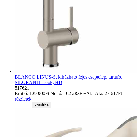
BLANCO LINUS-S, kihúzható fejes csaptelep, tartufo,
SILGRANIT-Look, HD
517621
Bruttó:
129 900
Ft
Nettó:
102 283
Ft
+Áfa
Áfa:
27 617
Ft
részletek
kosárba