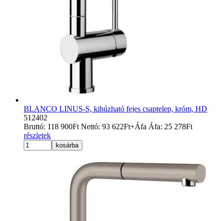
BLANCO LINUS-S, kihúzható fejes csaptelep, króm, HD
512402
Bruttó:
118 900
Ft
Nettó:
93 622
Ft
+Áfa
Áfa:
25 278
Ft
részletek
kosárba