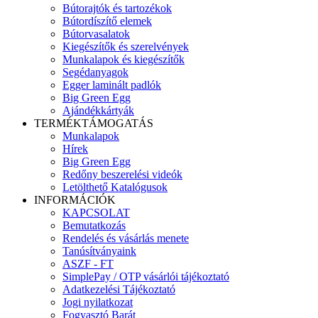
Bútorajtók és tartozékok
Bútordíszítő elemek
Bútorvasalatok
Kiegészítők és szerelvények
Munkalapok és kiegészítők
Segédanyagok
Egger laminált padlók
Big Green Egg
Ajándékkártyák
TERMÉKTÁMOGATÁS
Munkalapok
Hírek
Big Green Egg
Redőny beszerelési videók
Letölthető Katalógusok
INFORMÁCIÓK
KAPCSOLAT
Bemutatkozás
Rendelés és vásárlás menete
Tanúsítványaink
ASZF - FT
SimplePay / OTP vásárlói tájékoztató
Adatkezelési Tájékoztató
Jogi nyilatkozat
Fogyasztó Barát