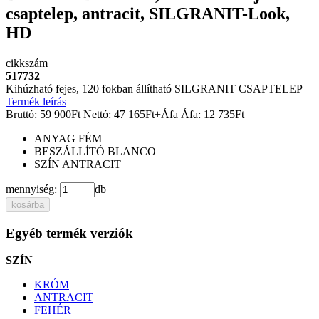
csaptelep, antracit, SILGRANIT-Look,
HD
cikkszám
517732
Kihúzható fejes, 120 fokban állítható SILGRANIT CSAPTELEP
Termék leírás
Bruttó:
59 900
Ft
Nettó:
47 165
Ft
+Áfa
Áfa:
12 735
Ft
ANYAG
FÉM
BESZÁLLÍTÓ
BLANCO
SZÍN
ANTRACIT
mennyiség:
db
kosárba
Egyéb termék verziók
SZÍN
KRÓM
ANTRACIT
FEHÉR