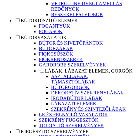
VETRO-LINE ÜVEGLAMELLÁS
REDŐNYÖK
BESZERELÉSI VIDEÓK
BÚTORDÍSZÍTŐ ELEMEK
FOGANTYÚK
FOGASOK
BÚTORVASALATOK
BÚTOR ÉS KIVETŐPÁNTOK
BÚTORZÁRAK
FIÓKCSÚSZÓK
FIÓKRENDSZEREK
GARDROBE SZERELVÉNYEK
LÁBAK, LÁBAZAT ELEMEK, GÖRGŐK
ASZTALLÁBAK,
TÁMASZTÓLÁBAK
BÚTORGÖRGŐK
DEKORATÍV SZEKRÉNYLÁBAK
IRODABÚTOR LÁBAK
LÁBAZATI ELEMEK
SZEKRÉNY ÉS SZINTEZŐLÁBAK
LE ÉS FELNYÍLÓ VASALATOK
SZEKRÉNY FÜGGESZTŐK
TOLÓAJTÓ SZERELVÉNYEK
KIEGÉSZÍTŐ SZERELVÉNYEK