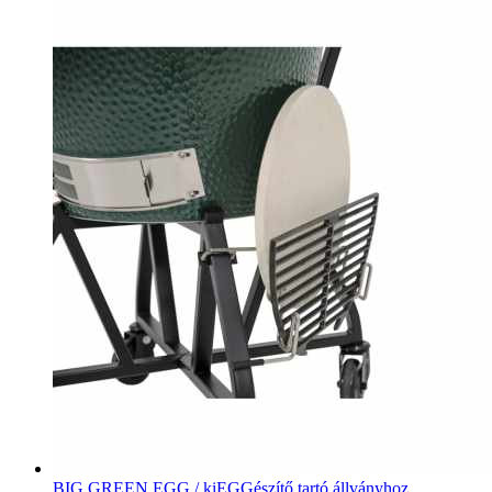
BIG GREEN EGG / kiEGGészítő tartó állványhoz