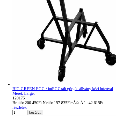
BIG GREEN EGG / intEGGrált görgős állvány kézi húzóval
Méret: Large;
120175
Bruttó:
200 450
Ft
Nettó:
157 835
Ft
+Áfa
Áfa:
42 615
Ft
részletek
kosárba