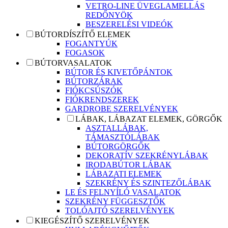
VETRO-LINE ÜVEGLAMELLÁS
REDŐNYÖK
BESZERELÉSI VIDEÓK
BÚTORDÍSZÍTŐ ELEMEK
FOGANTYÚK
FOGASOK
BÚTORVASALATOK
BÚTOR ÉS KIVETŐPÁNTOK
BÚTORZÁRAK
FIÓKCSÚSZÓK
FIÓKRENDSZEREK
GARDROBE SZERELVÉNYEK
LÁBAK, LÁBAZAT ELEMEK, GÖRGŐK
ASZTALLÁBAK,
TÁMASZTÓLÁBAK
BÚTORGÖRGŐK
DEKORATÍV SZEKRÉNYLÁBAK
IRODABÚTOR LÁBAK
LÁBAZATI ELEMEK
SZEKRÉNY ÉS SZINTEZŐLÁBAK
LE ÉS FELNYÍLÓ VASALATOK
SZEKRÉNY FÜGGESZTŐK
TOLÓAJTÓ SZERELVÉNYEK
KIEGÉSZÍTŐ SZERELVÉNYEK