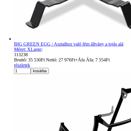
BIG GREEN EGG / Asztalhoz való fém állvány a tojás alá
Méret: XLarge;
113238
Bruttó:
35 530
Ft
Nettó:
27 976
Ft
+Áfa
Áfa:
7 554
Ft
részletek
kosárba