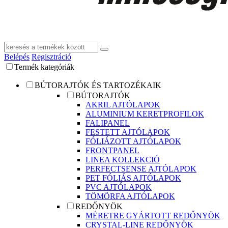
Belépés
Regisztráció
Termék kategóriák
BÚTORAJTÓK ÉS TARTOZÉKAIK
BÚTORAJTÓK
AKRIL AJTÓLAPOK
ALUMINIUM KERETPROFILOK
FALIPANEL
FESTETT AJTÓLAPOK
FÓLIÁZOTT AJTÓLAPOK
FRONTPANEL
LINEA KOLLEKCIÓ
PERFECTSENSE AJTÓLAPOK
PET FÓLIÁS AJTÓLAPOK
PVC AJTÓLAPOK
TÖMÖRFA AJTÓLAPOK
REDŐNYÖK
MÉRETRE GYÁRTOTT REDŐNYÖK
CRYSTAL-LINE REDŐNYÖK