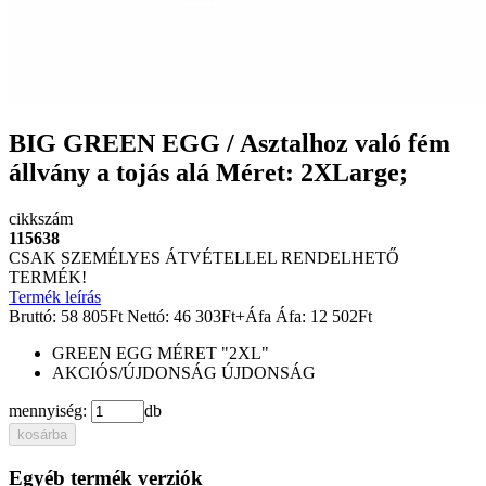
BIG GREEN EGG / Asztalhoz való fém
állvány a tojás alá Méret: 2XLarge;
cikkszám
115638
CSAK SZEMÉLYES ÁTVÉTELLEL RENDELHETŐ
TERMÉK!
Termék leírás
Bruttó:
58 805
Ft
Nettó:
46 303
Ft
+Áfa
Áfa:
12 502
Ft
GREEN EGG MÉRET
"2XL"
AKCIÓS/ÚJDONSÁG
ÚJDONSÁG
mennyiség:
db
kosárba
Egyéb termék verziók