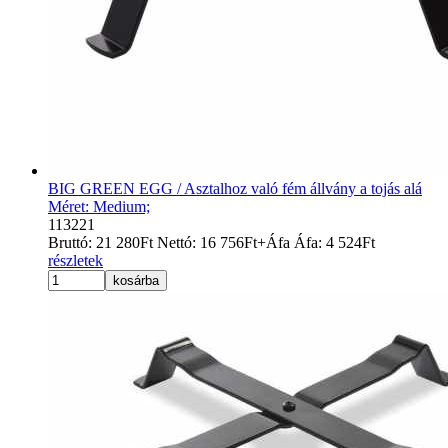
BIG GREEN EGG / Asztalhoz való fém állvány a tojás alá
Méret: Medium;
113221
Bruttó:
21 280
Ft
Nettó:
16 756
Ft
+Áfa
Áfa:
4 524
Ft
részletek
kosárba