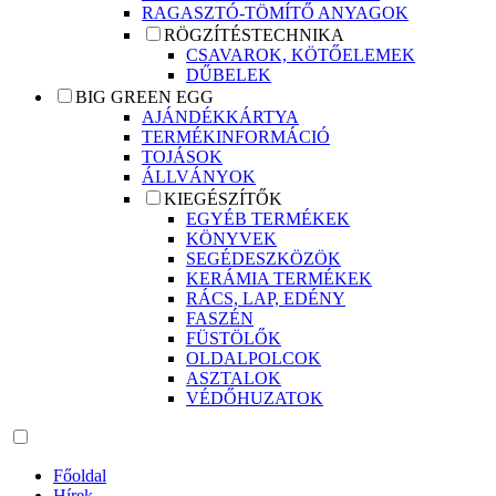
RAGASZTÓ-TÖMÍTŐ ANYAGOK
RÖGZÍTÉSTECHNIKA
CSAVAROK, KÖTŐELEMEK
DŰBELEK
BIG GREEN EGG
AJÁNDÉKKÁRTYA
TERMÉKINFORMÁCIÓ
TOJÁSOK
ÁLLVÁNYOK
KIEGÉSZÍTŐK
EGYÉB TERMÉKEK
KÖNYVEK
SEGÉDESZKÖZÖK
KERÁMIA TERMÉKEK
RÁCS, LAP, EDÉNY
FASZÉN
FÜSTÖLŐK
OLDALPOLCOK
ASZTALOK
VÉDŐHUZATOK
Főoldal
Hírek