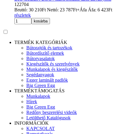
122704
Bruttó:
30 210
Ft
Nettó:
23 787
Ft
+Áfa
Áfa:
6 423
Ft
részletek
kosárba
TERMÉK KATEGÓRIÁK
Bútorajtók és tartozékok
Bútordíszítő elemek
Bútorvasalatok
Kiegészítők és szerelvények
Munkalapok és kiegészítők
Segédanyagok
Egger laminált padlók
Big Green Egg
TERMÉKTÁMOGATÁS
Munkalapok
Hírek
Big Green Egg
Redőny beszerelési videók
Letölthető Katalógusok
INFORMÁCIÓK
KAPCSOLAT
Bemutatkozás