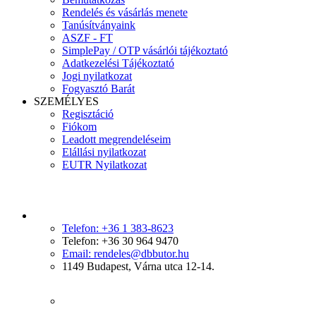
Rendelés és vásárlás menete
Tanúsítványaink
ASZF - FT
SimplePay / OTP vásárlói tájékoztató
Adatkezelési Tájékoztató
Jogi nyilatkozat
Fogyasztó Barát
SZEMÉLYES
Regisztáció
Fiókom
Leadott megrendeléseim
Elállási nyilatkozat
EUTR Nyilatkozat
Telefon: +36 1 383-8623
Telefon: +36 30 964 9470
Email: rendeles@dbbutor.hu
1149 Budapest, Várna utca 12-14.