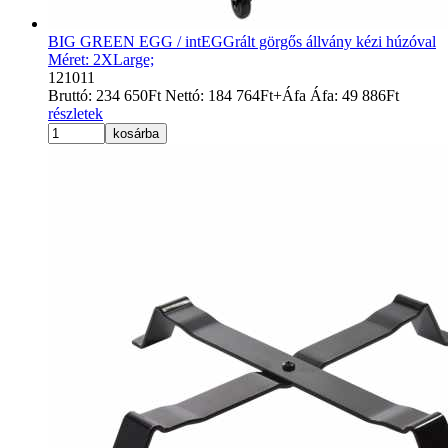
BIG GREEN EGG / intEGGrált görgős állvány kézi húzóval
Méret: 2XLarge;
121011
Bruttó:
234 650
Ft
Nettó:
184 764
Ft
+Áfa
Áfa:
49 886
Ft
részletek
kosárba