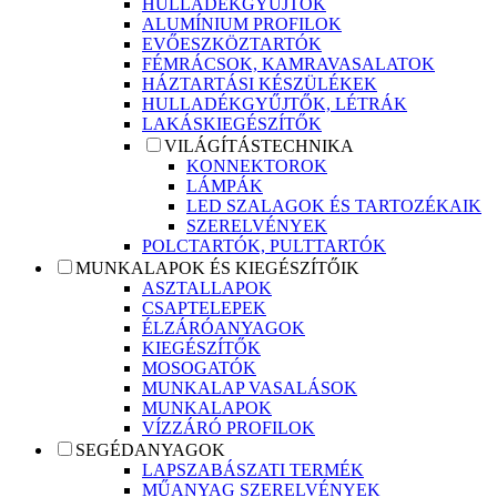
HULLADÉKGYŰJTŐK
ALUMÍNIUM PROFILOK
EVŐESZKÖZTARTÓK
FÉMRÁCSOK, KAMRAVASALATOK
HÁZTARTÁSI KÉSZÜLÉKEK
HULLADÉKGYŰJTŐK, LÉTRÁK
LAKÁSKIEGÉSZÍTŐK
VILÁGÍTÁSTECHNIKA
KONNEKTOROK
LÁMPÁK
LED SZALAGOK ÉS TARTOZÉKAIK
SZERELVÉNYEK
POLCTARTÓK, PULTTARTÓK
MUNKALAPOK ÉS KIEGÉSZÍTŐIK
ASZTALLAPOK
CSAPTELEPEK
ÉLZÁRÓANYAGOK
KIEGÉSZÍTŐK
MOSOGATÓK
MUNKALAP VASALÁSOK
MUNKALAPOK
VÍZZÁRÓ PROFILOK
SEGÉDANYAGOK
LAPSZABÁSZATI TERMÉK
MŰANYAG SZERELVÉNYEK