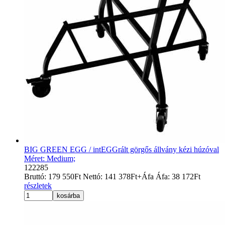
BIG GREEN EGG / intEGGrált görgős állvány kézi húzóval
Méret: Medium;
122285
Bruttó:
179 550
Ft
Nettó:
141 378
Ft
+Áfa
Áfa:
38 172
Ft
részletek
kosárba