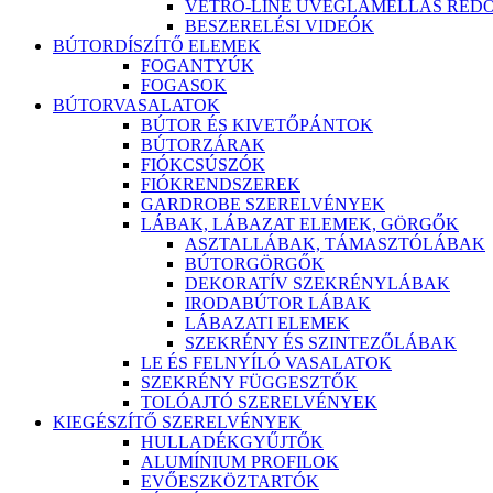
VETRO-LINE ÜVEGLAMELLÁS RED
BESZERELÉSI VIDEÓK
BÚTORDÍSZÍTŐ ELEMEK
FOGANTYÚK
FOGASOK
BÚTORVASALATOK
BÚTOR ÉS KIVETŐPÁNTOK
BÚTORZÁRAK
FIÓKCSÚSZÓK
FIÓKRENDSZEREK
GARDROBE SZERELVÉNYEK
LÁBAK, LÁBAZAT ELEMEK, GÖRGŐK
ASZTALLÁBAK, TÁMASZTÓLÁBAK
BÚTORGÖRGŐK
DEKORATÍV SZEKRÉNYLÁBAK
IRODABÚTOR LÁBAK
LÁBAZATI ELEMEK
SZEKRÉNY ÉS SZINTEZŐLÁBAK
LE ÉS FELNYÍLÓ VASALATOK
SZEKRÉNY FÜGGESZTŐK
TOLÓAJTÓ SZERELVÉNYEK
KIEGÉSZÍTŐ SZERELVÉNYEK
HULLADÉKGYŰJTŐK
ALUMÍNIUM PROFILOK
EVŐESZKÖZTARTÓK