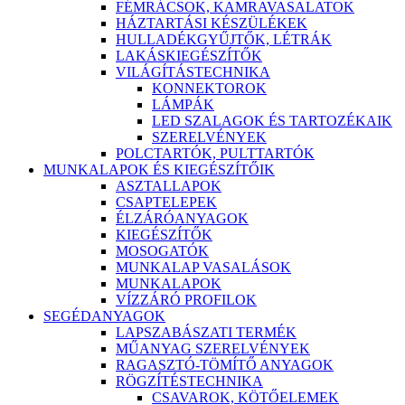
FÉMRÁCSOK, KAMRAVASALATOK
HÁZTARTÁSI KÉSZÜLÉKEK
HULLADÉKGYŰJTŐK, LÉTRÁK
LAKÁSKIEGÉSZÍTŐK
VILÁGÍTÁSTECHNIKA
KONNEKTOROK
LÁMPÁK
LED SZALAGOK ÉS TARTOZÉKAIK
SZERELVÉNYEK
POLCTARTÓK, PULTTARTÓK
MUNKALAPOK ÉS KIEGÉSZÍTŐIK
ASZTALLAPOK
CSAPTELEPEK
ÉLZÁRÓANYAGOK
KIEGÉSZÍTŐK
MOSOGATÓK
MUNKALAP VASALÁSOK
MUNKALAPOK
VÍZZÁRÓ PROFILOK
SEGÉDANYAGOK
LAPSZABÁSZATI TERMÉK
MŰANYAG SZERELVÉNYEK
RAGASZTÓ-TÖMÍTŐ ANYAGOK
RÖGZÍTÉSTECHNIKA
CSAVAROK, KÖTŐELEMEK