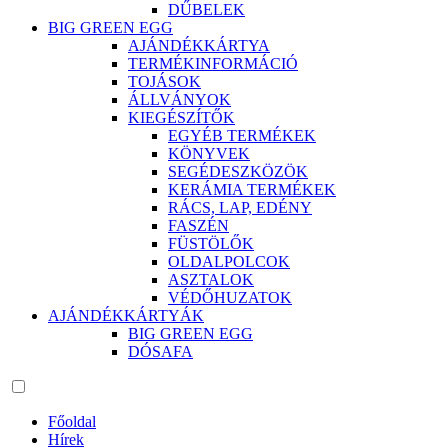
DŰBELEK
BIG GREEN EGG
AJÁNDÉKKÁRTYA
TERMÉKINFORMÁCIÓ
TOJÁSOK
ÁLLVÁNYOK
KIEGÉSZÍTŐK
EGYÉB TERMÉKEK
KÖNYVEK
SEGÉDESZKÖZÖK
KERÁMIA TERMÉKEK
RÁCS, LAP, EDÉNY
FASZÉN
FÜSTÖLŐK
OLDALPOLCOK
ASZTALOK
VÉDŐHUZATOK
AJÁNDÉKKÁRTYÁK
BIG GREEN EGG
DÓSAFA
Főoldal
Hírek