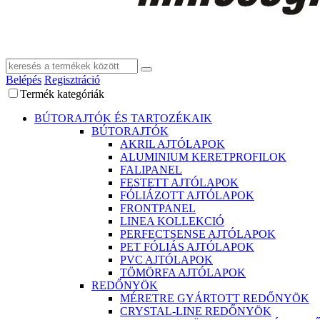
Belépés
Regisztráció
Termék kategóriák
BÚTORAJTÓK ÉS TARTOZÉKAIK
BÚTORAJTÓK
AKRIL AJTÓLAPOK
ALUMINIUM KERETPROFILOK
FALIPANEL
FESTETT AJTÓLAPOK
FÓLIÁZOTT AJTÓLAPOK
FRONTPANEL
LINEA KOLLEKCIÓ
PERFECTSENSE AJTÓLAPOK
PET FÓLIÁS AJTÓLAPOK
PVC AJTÓLAPOK
TÖMÖRFA AJTÓLAPOK
REDŐNYÖK
MÉRETRE GYÁRTOTT REDŐNYÖK
CRYSTAL-LINE REDŐNYÖK