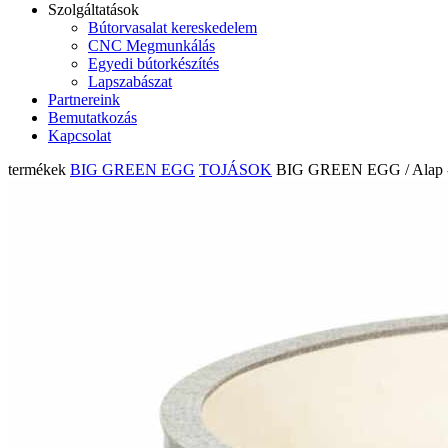
Szolgáltatások
Bútorvasalat kereskedelem
CNC Megmunkálás
Egyedi bútorkészítés
Lapszabászat
Partnereink
Bemutatkozás
Kapcsolat
termékek
BIG GREEN EGG
TOJÁSOK
BIG GREEN EGG / Alap - 