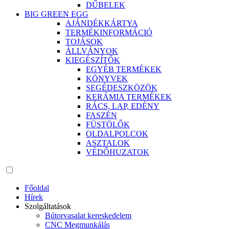
DŰBELEK
BIG GREEN EGG
AJÁNDÉKKÁRTYA
TERMÉKINFORMÁCIÓ
TOJÁSOK
ÁLLVÁNYOK
KIEGÉSZÍTŐK
EGYÉB TERMÉKEK
KÖNYVEK
SEGÉDESZKÖZÖK
KERÁMIA TERMÉKEK
RÁCS, LAP, EDÉNY
FASZÉN
FÜSTÖLŐK
OLDALPOLCOK
ASZTALOK
VÉDŐHUZATOK
Főoldal
Hírek
Szolgáltatások
Bútorvasalat kereskedelem
CNC Megmunkálás