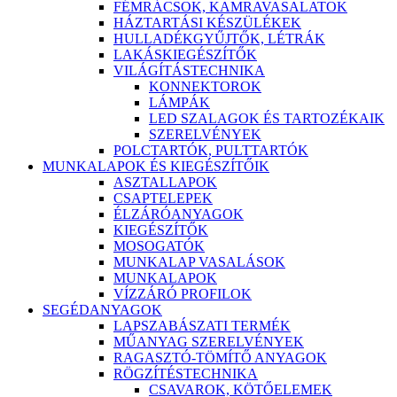
FÉMRÁCSOK, KAMRAVASALATOK
HÁZTARTÁSI KÉSZÜLÉKEK
HULLADÉKGYŰJTŐK, LÉTRÁK
LAKÁSKIEGÉSZÍTŐK
VILÁGÍTÁSTECHNIKA
KONNEKTOROK
LÁMPÁK
LED SZALAGOK ÉS TARTOZÉKAIK
SZERELVÉNYEK
POLCTARTÓK, PULTTARTÓK
MUNKALAPOK ÉS KIEGÉSZÍTŐIK
ASZTALLAPOK
CSAPTELEPEK
ÉLZÁRÓANYAGOK
KIEGÉSZÍTŐK
MOSOGATÓK
MUNKALAP VASALÁSOK
MUNKALAPOK
VÍZZÁRÓ PROFILOK
SEGÉDANYAGOK
LAPSZABÁSZATI TERMÉK
MŰANYAG SZERELVÉNYEK
RAGASZTÓ-TÖMÍTŐ ANYAGOK
RÖGZÍTÉSTECHNIKA
CSAVAROK, KÖTŐELEMEK