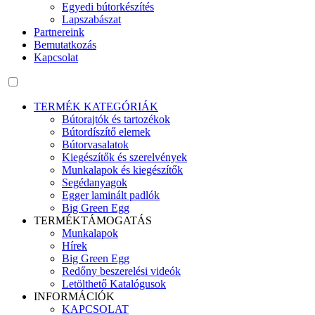
Egyedi bútorkészítés
Lapszabászat
Partnereink
Bemutatkozás
Kapcsolat
TERMÉK KATEGÓRIÁK
Bútorajtók és tartozékok
Bútordíszítő elemek
Bútorvasalatok
Kiegészítők és szerelvények
Munkalapok és kiegészítők
Segédanyagok
Egger laminált padlók
Big Green Egg
TERMÉKTÁMOGATÁS
Munkalapok
Hírek
Big Green Egg
Redőny beszerelési videók
Letölthető Katalógusok
INFORMÁCIÓK
KAPCSOLAT