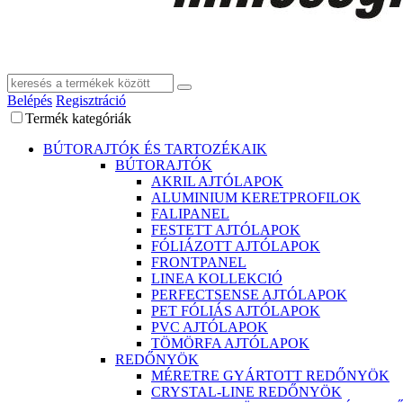
Belépés
Regisztráció
Termék kategóriák
BÚTORAJTÓK ÉS TARTOZÉKAIK
BÚTORAJTÓK
AKRIL AJTÓLAPOK
ALUMINIUM KERETPROFILOK
FALIPANEL
FESTETT AJTÓLAPOK
FÓLIÁZOTT AJTÓLAPOK
FRONTPANEL
LINEA KOLLEKCIÓ
PERFECTSENSE AJTÓLAPOK
PET FÓLIÁS AJTÓLAPOK
PVC AJTÓLAPOK
TÖMÖRFA AJTÓLAPOK
REDŐNYÖK
MÉRETRE GYÁRTOTT REDŐNYÖK
CRYSTAL-LINE REDŐNYÖK