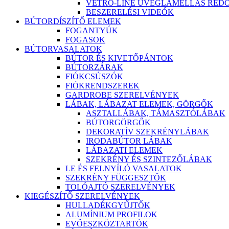
VETRO-LINE ÜVEGLAMELLÁS RED
BESZERELÉSI VIDEÓK
BÚTORDÍSZÍTŐ ELEMEK
FOGANTYÚK
FOGASOK
BÚTORVASALATOK
BÚTOR ÉS KIVETŐPÁNTOK
BÚTORZÁRAK
FIÓKCSÚSZÓK
FIÓKRENDSZEREK
GARDROBE SZERELVÉNYEK
LÁBAK, LÁBAZAT ELEMEK, GÖRGŐK
ASZTALLÁBAK, TÁMASZTÓLÁBAK
BÚTORGÖRGŐK
DEKORATÍV SZEKRÉNYLÁBAK
IRODABÚTOR LÁBAK
LÁBAZATI ELEMEK
SZEKRÉNY ÉS SZINTEZŐLÁBAK
LE ÉS FELNYÍLÓ VASALATOK
SZEKRÉNY FÜGGESZTŐK
TOLÓAJTÓ SZERELVÉNYEK
KIEGÉSZÍTŐ SZERELVÉNYEK
HULLADÉKGYŰJTŐK
ALUMÍNIUM PROFILOK
EVŐESZKÖZTARTÓK