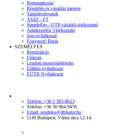
Bemutatkozás
Rendelés és vásárlás menete
Tanúsítványaink
ASZF - FT
SimplePay / OTP vásárlói tájékoztató
Adatkezelési Tájékoztató
Jogi nyilatkozat
Fogyasztó Barát
SZEMÉLYES
Regisztáció
Fiókom
Leadott megrendeléseim
Elállási nyilatkozat
EUTR Nyilatkozat
Telefon: +36 1 383-8623
Telefon: +36 30 964 9470
Email: rendeles@dbbutor.hu
1149 Budapest, Várna utca 12-14.