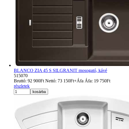
BLANCO ZIA 45 S SILGRANIT mosogató, kávé
515070
Bruttó:
92 900
Ft
Nettó:
73 150
Ft
+Áfa
Áfa:
19 750
Ft
részletek
kosárba