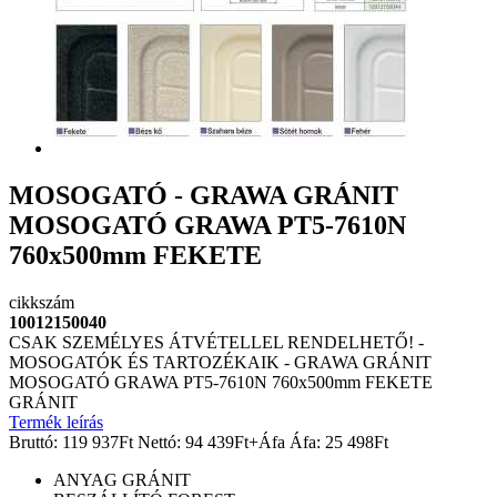
MOSOGATÓ - GRAWA GRÁNIT
MOSOGATÓ GRAWA PT5-7610N
760x500mm FEKETE
cikkszám
10012150040
CSAK SZEMÉLYES ÁTVÉTELLEL RENDELHETŐ! -
MOSOGATÓK ÉS TARTOZÉKAIK - GRAWA GRÁNIT
MOSOGATÓ GRAWA PT5-7610N 760x500mm FEKETE
GRÁNIT
Termék leírás
Bruttó:
119 937
Ft
Nettó:
94 439
Ft
+Áfa
Áfa:
25 498
Ft
ANYAG
GRÁNIT