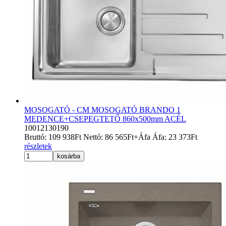
MOSOGATÓ - CM MOSOGATÓ BRANDO 1
MEDENCE+CSEPEGTETŐ 860x500mm ACÉL
10012130190
Bruttó:
109 938
Ft
Nettó:
86 565
Ft
+Áfa
Áfa:
23 373
Ft
részletek
kosárba