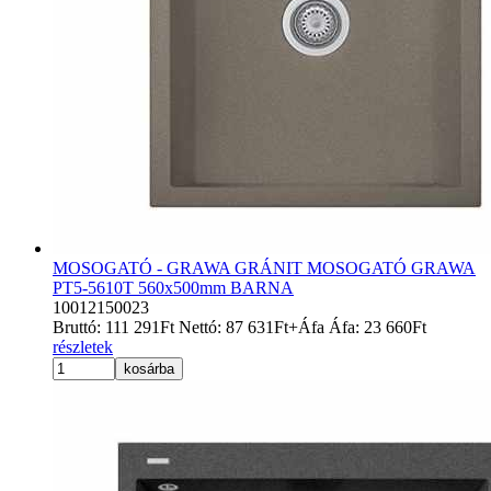
MOSOGATÓ - GRAWA GRÁNIT MOSOGATÓ GRAWA
PT5-5610T 560x500mm BARNA
10012150023
Bruttó:
111 291
Ft
Nettó:
87 631
Ft
+Áfa
Áfa:
23 660
Ft
részletek
kosárba