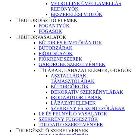
VETRO-LINE ÜVEGLAMELLÁS
REDŐNYÖK
BESZERELÉSI VIDEÓK
BÚTORDÍSZÍTŐ ELEMEK
FOGANTYÚK
FOGASOK
BÚTORVASALATOK
BÚTOR ÉS KIVETŐPÁNTOK
BÚTORZÁRAK
FIÓKCSÚSZÓK
FIÓKRENDSZEREK
GARDROBE SZERELVÉNYEK
LÁBAK, LÁBAZAT ELEMEK, GÖRGŐK
ASZTALLÁBAK,
TÁMASZTÓLÁBAK
BÚTORGÖRGŐK
DEKORATÍV SZEKRÉNYLÁBAK
IRODABÚTOR LÁBAK
LÁBAZATI ELEMEK
SZEKRÉNY ÉS SZINTEZŐLÁBAK
LE ÉS FELNYÍLÓ VASALATOK
SZEKRÉNY FÜGGESZTŐK
TOLÓAJTÓ SZERELVÉNYEK
KIEGÉSZÍTŐ SZERELVÉNYEK