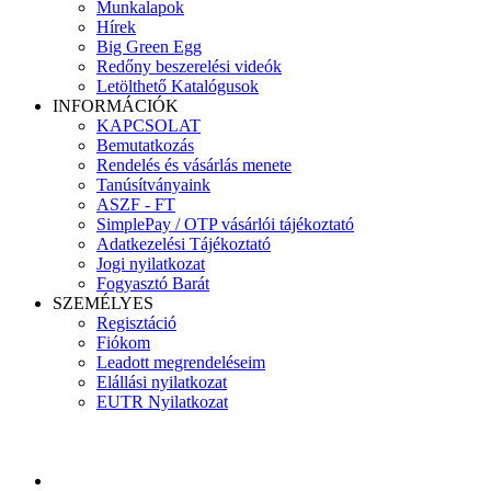
Munkalapok
Hírek
Big Green Egg
Redőny beszerelési videók
Letölthető Katalógusok
INFORMÁCIÓK
KAPCSOLAT
Bemutatkozás
Rendelés és vásárlás menete
Tanúsítványaink
ASZF - FT
SimplePay / OTP vásárlói tájékoztató
Adatkezelési Tájékoztató
Jogi nyilatkozat
Fogyasztó Barát
SZEMÉLYES
Regisztáció
Fiókom
Leadott megrendeléseim
Elállási nyilatkozat
EUTR Nyilatkozat