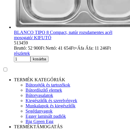
BLANCO TIPO 8 Compact, natúr rozsdamentes acél
mosogató/ KIFUTÓ
513459
Bruttó:
52 900
Ft
Nettó:
41 654
Ft
+Áfa
Áfa:
11 246
Ft
részletek
kosárba
TERMÉK KATEGÓRIÁK
Bútorajtók és tartozékok
Bútordíszítő elemek
Bútorvasalatok
Kiegészítők és szerelvények
Munkalapok és kiegészítők
Segédanyagok
Egger laminált padlók
Big Green Egg
TERMÉKTÁMOGATÁS