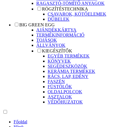
RAGASZTÓ-TÖMÍTŐ ANYAGOK
RÖGZÍTÉSTECHNIKA
CSAVAROK, KÖTŐELEMEK
DŰBELEK
BIG GREEN EGG
AJÁNDÉKKÁRTYA
TERMÉKINFORMÁCIÓ
TOJÁSOK
ÁLLVÁNYOK
KIEGÉSZÍTŐK
EGYÉB TERMÉKEK
KÖNYVEK
SEGÉDESZKÖZÖK
KERÁMIA TERMÉKEK
RÁCS, LAP, EDÉNY
FASZÉN
FÜSTÖLŐK
OLDALPOLCOK
ASZTALOK
VÉDŐHUZATOK
Főoldal
Hírek