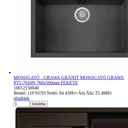
MOSOGATÓ - GRAWA GRÁNIT MOSOGATÓ GRAWA
PT5-7610N 760x500mm FEKETE
10012150040
Bruttó:
119 937
Ft
Nettó:
94 439
Ft
+Áfa
Áfa:
25 498
Ft
részletek
kosárba