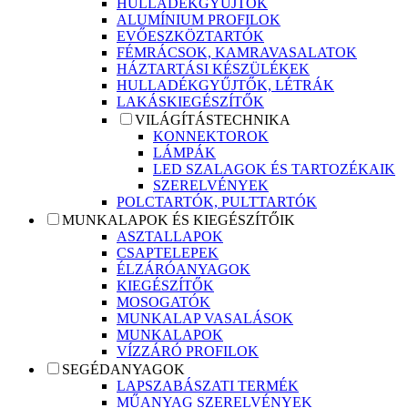
HULLADÉKGYŰJTŐK
ALUMÍNIUM PROFILOK
EVŐESZKÖZTARTÓK
FÉMRÁCSOK, KAMRAVASALATOK
HÁZTARTÁSI KÉSZÜLÉKEK
HULLADÉKGYŰJTŐK, LÉTRÁK
LAKÁSKIEGÉSZÍTŐK
VILÁGÍTÁSTECHNIKA
KONNEKTOROK
LÁMPÁK
LED SZALAGOK ÉS TARTOZÉKAIK
SZERELVÉNYEK
POLCTARTÓK, PULTTARTÓK
MUNKALAPOK ÉS KIEGÉSZÍTŐIK
ASZTALLAPOK
CSAPTELEPEK
ÉLZÁRÓANYAGOK
KIEGÉSZÍTŐK
MOSOGATÓK
MUNKALAP VASALÁSOK
MUNKALAPOK
VÍZZÁRÓ PROFILOK
SEGÉDANYAGOK
LAPSZABÁSZATI TERMÉK
MŰANYAG SZERELVÉNYEK