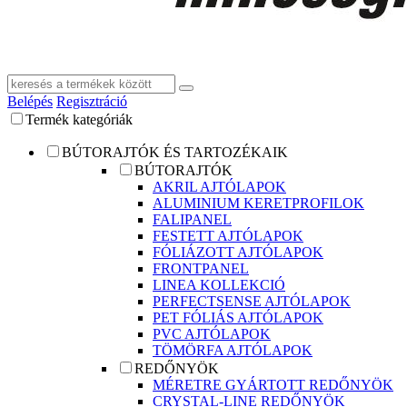
Belépés
Regisztráció
Termék kategóriák
BÚTORAJTÓK ÉS TARTOZÉKAIK
BÚTORAJTÓK
AKRIL AJTÓLAPOK
ALUMINIUM KERETPROFILOK
FALIPANEL
FESTETT AJTÓLAPOK
FÓLIÁZOTT AJTÓLAPOK
FRONTPANEL
LINEA KOLLEKCIÓ
PERFECTSENSE AJTÓLAPOK
PET FÓLIÁS AJTÓLAPOK
PVC AJTÓLAPOK
TÖMÖRFA AJTÓLAPOK
REDŐNYÖK
MÉRETRE GYÁRTOTT REDŐNYÖK
CRYSTAL-LINE REDŐNYÖK