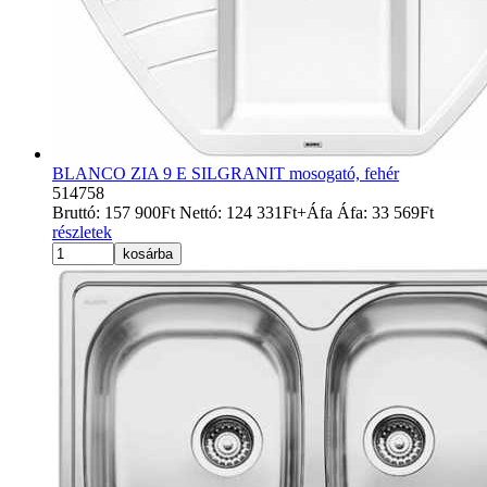
BLANCO ZIA 9 E SILGRANIT mosogató, fehér
514758
Bruttó:
157 900
Ft
Nettó:
124 331
Ft
+Áfa
Áfa:
33 569
Ft
részletek
kosárba