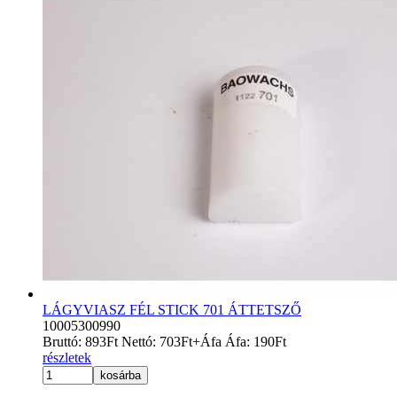
LÁGYVIASZ FÉL STICK 701 ÁTTETSZŐ
10005300990
Bruttó:
893
Ft
Nettó:
703
Ft
+Áfa
Áfa:
190
Ft
részletek
kosárba