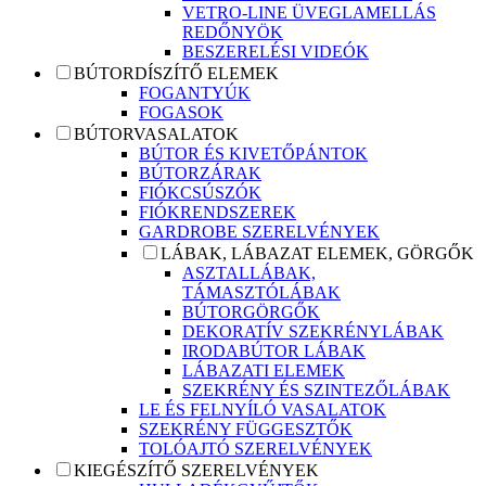
VETRO-LINE ÜVEGLAMELLÁS
REDŐNYÖK
BESZERELÉSI VIDEÓK
BÚTORDÍSZÍTŐ ELEMEK
FOGANTYÚK
FOGASOK
BÚTORVASALATOK
BÚTOR ÉS KIVETŐPÁNTOK
BÚTORZÁRAK
FIÓKCSÚSZÓK
FIÓKRENDSZEREK
GARDROBE SZERELVÉNYEK
LÁBAK, LÁBAZAT ELEMEK, GÖRGŐK
ASZTALLÁBAK,
TÁMASZTÓLÁBAK
BÚTORGÖRGŐK
DEKORATÍV SZEKRÉNYLÁBAK
IRODABÚTOR LÁBAK
LÁBAZATI ELEMEK
SZEKRÉNY ÉS SZINTEZŐLÁBAK
LE ÉS FELNYÍLÓ VASALATOK
SZEKRÉNY FÜGGESZTŐK
TOLÓAJTÓ SZERELVÉNYEK
KIEGÉSZÍTŐ SZERELVÉNYEK