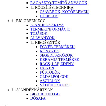
RAGASZTÓ-TÖMÍTŐ ANYAGOK
RÖGZÍTÉSTECHNIKA
CSAVAROK, KÖTŐELEMEK
DŰBELEK
BIG GREEN EGG
AJÁNDÉKKÁRTYA
TERMÉKINFORMÁCIÓ
TOJÁSOK
ÁLLVÁNYOK
KIEGÉSZÍTŐK
EGYÉB TERMÉKEK
KÖNYVEK
SEGÉDESZKÖZÖK
KERÁMIA TERMÉKEK
RÁCS, LAP, EDÉNY
FASZÉN
FÜSTÖLŐK
OLDALPOLCOK
ASZTALOK
VÉDŐHUZATOK
AJÁNDÉKKÁRTYÁK
BIG GREEN EGG
DÓSAFA