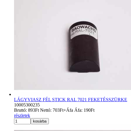
LÁGYVIASZ FÉL STICK RAL 7021 FEKETÉSSZÜRKE
10005300235
Bruttó:
893
Ft
Nettó:
703
Ft
+Áfa
Áfa:
190
Ft
részletek
kosárba