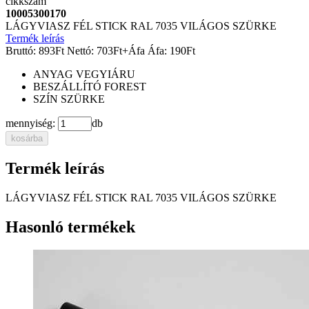
cikkszám
10005300170
LÁGYVIASZ FÉL STICK RAL 7035 VILÁGOS SZÜRKE
Termék leírás
Bruttó:
893
Ft
Nettó:
703
Ft
+Áfa
Áfa:
190
Ft
ANYAG
VEGYIÁRU
BESZÁLLÍTÓ
FOREST
SZÍN
SZÜRKE
mennyiség:
db
kosárba
Termék leírás
LÁGYVIASZ FÉL STICK RAL 7035 VILÁGOS SZÜRKE
Hasonló termékek