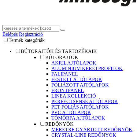
Belépés
Regisztráció
Termék kategóriák
BÚTORAJTÓK ÉS TARTOZÉKAIK
BÚTORAJTÓK
AKRIL AJTÓLAPOK
ALUMINIUM KERETPROFILOK
FALIPANEL
FESTETT AJTÓLAPOK
FÓLIÁZOTT AJTÓLAPOK
FRONTPANEL
LINEA KOLLEKCIÓ
PERFECTSENSE AJTÓLAPOK
PET FÓLIÁS AJTÓLAPOK
PVC AJTÓLAPOK
TÖMÖRFA AJTÓLAPOK
REDŐNYÖK
MÉRETRE GYÁRTOTT REDŐNYÖK
CRYSTAL-LINE REDŐNYÖK