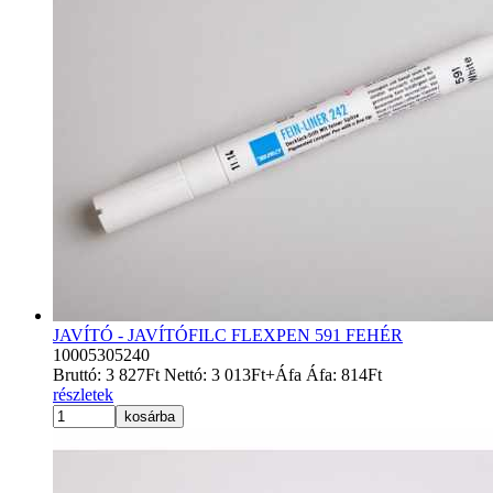
JAVÍTÓ - JAVÍTÓFILC FLEXPEN 591 FEHÉR
10005305240
Bruttó:
3 827
Ft
Nettó:
3 013
Ft
+Áfa
Áfa:
814
Ft
részletek
kosárba