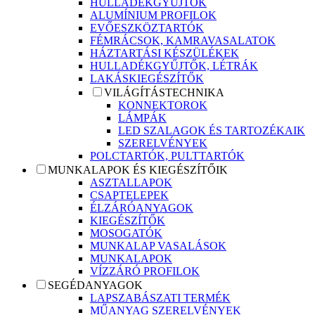
HULLADÉKGYŰJTŐK
ALUMÍNIUM PROFILOK
EVŐESZKÖZTARTÓK
FÉMRÁCSOK, KAMRAVASALATOK
HÁZTARTÁSI KÉSZÜLÉKEK
HULLADÉKGYŰJTŐK, LÉTRÁK
LAKÁSKIEGÉSZÍTŐK
VILÁGÍTÁSTECHNIKA
KONNEKTOROK
LÁMPÁK
LED SZALAGOK ÉS TARTOZÉKAIK
SZERELVÉNYEK
POLCTARTÓK, PULTTARTÓK
MUNKALAPOK ÉS KIEGÉSZÍTŐIK
ASZTALLAPOK
CSAPTELEPEK
ÉLZÁRÓANYAGOK
KIEGÉSZÍTŐK
MOSOGATÓK
MUNKALAP VASALÁSOK
MUNKALAPOK
VÍZZÁRÓ PROFILOK
SEGÉDANYAGOK
LAPSZABÁSZATI TERMÉK
MŰANYAG SZERELVÉNYEK