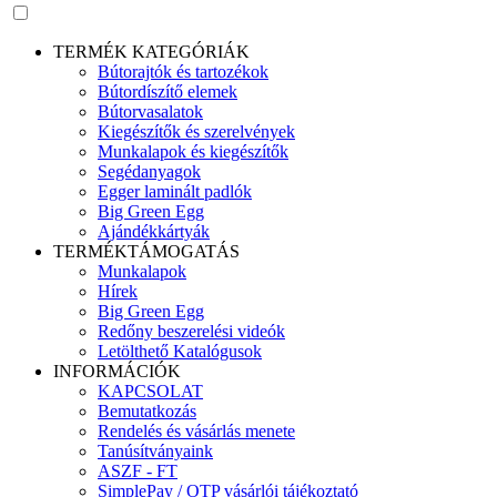
TERMÉK KATEGÓRIÁK
Bútorajtók és tartozékok
Bútordíszítő elemek
Bútorvasalatok
Kiegészítők és szerelvények
Munkalapok és kiegészítők
Segédanyagok
Egger laminált padlók
Big Green Egg
Ajándékkártyák
TERMÉKTÁMOGATÁS
Munkalapok
Hírek
Big Green Egg
Redőny beszerelési videók
Letölthető Katalógusok
INFORMÁCIÓK
KAPCSOLAT
Bemutatkozás
Rendelés és vásárlás menete
Tanúsítványaink
ASZF - FT
SimplePay / OTP vásárlói tájékoztató