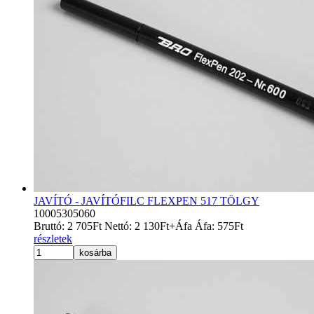
JAVÍTÓ - JAVÍTÓFILC FLEXPEN 517 TÖLGY
10005305060
Bruttó:
2 705
Ft
Nettó:
2 130
Ft
+Áfa
Áfa:
575
Ft
részletek
kosárba