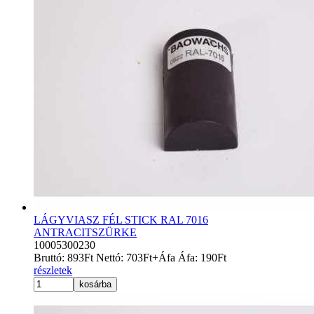
LÁGYVIASZ FÉL STICK RAL 7016
ANTRACITSZÜRKE
10005300230
Bruttó:
893
Ft
Nettó:
703
Ft
+Áfa
Áfa:
190
Ft
részletek
kosárba