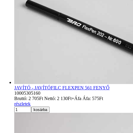
JAVÍTÓ - JAVÍTÓFILC FLEXPEN 561 FENYŐ
10005305160
Bruttó:
2 705
Ft
Nettó:
2 130
Ft
+Áfa
Áfa:
575
Ft
részletek
kosárba