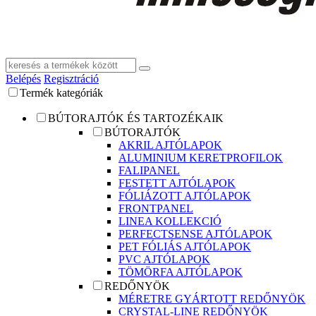
Belépés
Regisztráció
Termék kategóriák
BÚTORAJTÓK ÉS TARTOZÉKAIK
BÚTORAJTÓK
AKRIL AJTÓLAPOK
ALUMINIUM KERETPROFILOK
FALIPANEL
FESTETT AJTÓLAPOK
FÓLIÁZOTT AJTÓLAPOK
FRONTPANEL
LINEA KOLLEKCIÓ
PERFECTSENSE AJTÓLAPOK
PET FÓLIÁS AJTÓLAPOK
PVC AJTÓLAPOK
TÖMÖRFA AJTÓLAPOK
REDŐNYÖK
MÉRETRE GYÁRTOTT REDŐNYÖK
CRYSTAL-LINE REDŐNYÖK