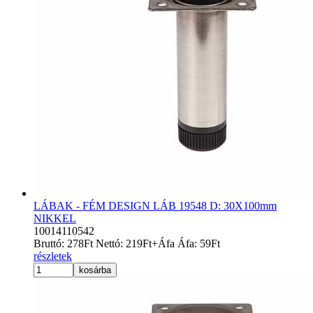
LÁBAK - FÉM DESIGN LÁB 19548 D: 30X100mm
NIKKEL
10014110542
Bruttó:
278
Ft
Nettó:
219
Ft
+Áfa
Áfa:
59
Ft
részletek
kosárba