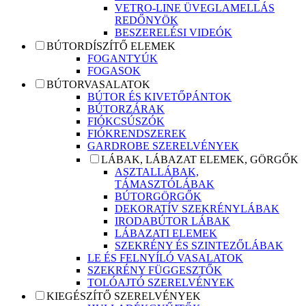
VETRO-LINE ÜVEGLAMELLÁS
REDŐNYÖK
BESZERELÉSI VIDEÓK
BÚTORDÍSZÍTŐ ELEMEK
FOGANTYÚK
FOGASOK
BÚTORVASALATOK
BÚTOR ÉS KIVETŐPÁNTOK
BÚTORZÁRAK
FIÓKCSÚSZÓK
FIÓKRENDSZEREK
GARDROBE SZERELVÉNYEK
LÁBAK, LÁBAZAT ELEMEK, GÖRGŐK
ASZTALLÁBAK,
TÁMASZTÓLÁBAK
BÚTORGÖRGŐK
DEKORATÍV SZEKRÉNYLÁBAK
IRODABÚTOR LÁBAK
LÁBAZATI ELEMEK
SZEKRÉNY ÉS SZINTEZŐLÁBAK
LE ÉS FELNYÍLÓ VASALATOK
SZEKRÉNY FÜGGESZTŐK
TOLÓAJTÓ SZERELVÉNYEK
KIEGÉSZÍTŐ SZERELVÉNYEK