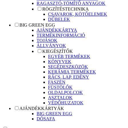
RAGASZTÓ-TÖMÍTŐ ANYAGOK
RÖGZÍTÉSTECHNIKA
CSAVAROK, KÖTŐELEMEK
DŰBELEK
BIG GREEN EGG
AJÁNDÉKKÁRTYA
TERMÉKINFORMÁCIÓ
TOJÁSOK
ÁLLVÁNYOK
KIEGÉSZÍTŐK
EGYÉB TERMÉKEK
KÖNYVEK
SEGÉDESZKÖZÖK
KERÁMIA TERMÉKEK
RÁCS, LAP, EDÉNY
FASZÉN
FÜSTÖLŐK
OLDALPOLCOK
ASZTALOK
VÉDŐHUZATOK
AJÁNDÉKKÁRTYÁK
BIG GREEN EGG
DÓSAFA