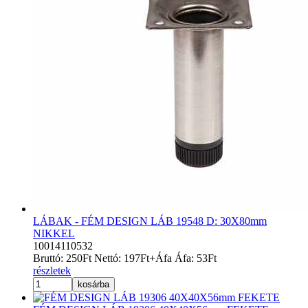
LÁBAK - FÉM DESIGN LÁB 19548 D: 30X80mm
NIKKEL
10014110532
Bruttó:
250
Ft
Nettó:
197
Ft
+Áfa
Áfa:
53
Ft
részletek
kosárba