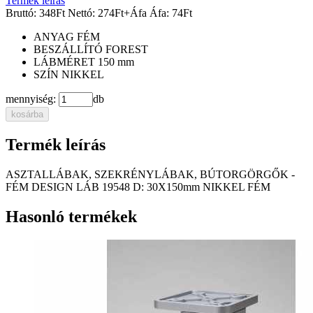
Termék leírás
Bruttó:
348
Ft
Nettó:
274
Ft
+Áfa
Áfa:
74
Ft
ANYAG
FÉM
BESZÁLLÍTÓ
FOREST
LÁBMÉRET
150 mm
SZÍN
NIKKEL
mennyiség:
db
kosárba
Termék leírás
ASZTALLÁBAK, SZEKRÉNYLÁBAK, BÚTORGÖRGŐK -
FÉM DESIGN LÁB 19548 D: 30X150mm NIKKEL FÉM
Hasonló termékek