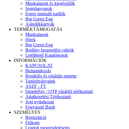
Munkalapok és kiegészítők
Segédanyagok
Egger laminált padlók
Big Green Egg
Ajándékkártyák
TERMÉKTÁMOGATÁS
Munkalapok
Hírek
Big Green Egg
Redőny beszerelési videók
Letölthető Katalógusok
INFORMÁCIÓK
KAPCSOLAT
Bemutatkozás
Rendelés és vásárlás menete
Tanúsítványaink
ASZF - FT
SimplePay / OTP vásárlói tájékoztató
Adatkezelési Tájékoztató
Jogi nyilatkozat
Fogyasztó Barát
SZEMÉLYES
Regisztáció
Fiókom
Leadott megrendeléseim