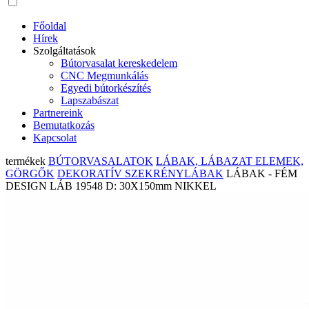
Főoldal
Hírek
Szolgáltatások
Bútorvasalat kereskedelem
CNC Megmunkálás
Egyedi bútorkészítés
Lapszabászat
Partnereink
Bemutatkozás
Kapcsolat
termékek
BÚTORVASALATOK
LÁBAK, LÁBAZAT ELEMEK,
GÖRGŐK
DEKORATÍV SZEKRÉNYLÁBAK
LÁBAK - FÉM
DESIGN LÁB 19548 D: 30X150mm NIKKEL