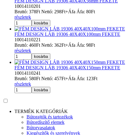
FÉM DESIGN LÁB 19306 40X40X56mm FEKETE
10014110201
Bruttó:
378
Ft
Nettó:
298
Ft
+Áfa
Áfa:
80
Ft
részletek
kosárba
FÉM DESIGN LÁB 19306 40X40X100mm FEKETE
10014110221
Bruttó:
460
Ft
Nettó:
362
Ft
+Áfa
Áfa:
98
Ft
részletek
kosárba
FÉM DESIGN LÁB 19306 40X40X150mm FEKETE
10014110241
Bruttó:
580
Ft
Nettó:
457
Ft
+Áfa
Áfa:
123
Ft
részletek
kosárba
TERMÉK KATEGÓRIÁK
Bútorajtók és tartozékok
Bútordíszítő elemek
Bútorvasalatok
Kiegészítők és szerelvények