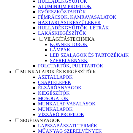
HULLADÉKGYŰJTŐK
ALUMÍNIUM PROFILOK
EVŐESZKÖZTARTÓK
FÉMRÁCSOK, KAMRAVASALATOK
HÁZTARTÁSI KÉSZÜLÉKEK
HULLADÉKGYŰJTŐK, LÉTRÁK
LAKÁSKIEGÉSZÍTŐK
VILÁGÍTÁSTECHNIKA
KONNEKTOROK
LÁMPÁK
LED SZALAGOK ÉS TARTOZÉKAIK
SZERELVÉNYEK
POLCTARTÓK, PULTTARTÓK
MUNKALAPOK ÉS KIEGÉSZÍTŐIK
ASZTALLAPOK
CSAPTELEPEK
ÉLZÁRÓANYAGOK
KIEGÉSZÍTŐK
MOSOGATÓK
MUNKALAP VASALÁSOK
MUNKALAPOK
VÍZZÁRÓ PROFILOK
SEGÉDANYAGOK
LAPSZABÁSZATI TERMÉK
MŰANYAG SZERELVÉNYEK