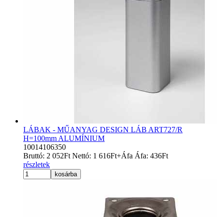
LÁBAK - MŰANYAG DESIGN LÁB ART727/R
H=100mm ALUMÍNIUM
10014106350
Bruttó:
2 052
Ft
Nettó:
1 616
Ft
+Áfa
Áfa:
436
Ft
részletek
kosárba