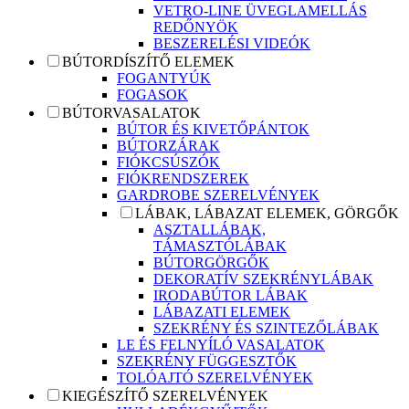
VETRO-LINE ÜVEGLAMELLÁS
REDŐNYÖK
BESZERELÉSI VIDEÓK
BÚTORDÍSZÍTŐ ELEMEK
FOGANTYÚK
FOGASOK
BÚTORVASALATOK
BÚTOR ÉS KIVETŐPÁNTOK
BÚTORZÁRAK
FIÓKCSÚSZÓK
FIÓKRENDSZEREK
GARDROBE SZERELVÉNYEK
LÁBAK, LÁBAZAT ELEMEK, GÖRGŐK
ASZTALLÁBAK,
TÁMASZTÓLÁBAK
BÚTORGÖRGŐK
DEKORATÍV SZEKRÉNYLÁBAK
IRODABÚTOR LÁBAK
LÁBAZATI ELEMEK
SZEKRÉNY ÉS SZINTEZŐLÁBAK
LE ÉS FELNYÍLÓ VASALATOK
SZEKRÉNY FÜGGESZTŐK
TOLÓAJTÓ SZERELVÉNYEK
KIEGÉSZÍTŐ SZERELVÉNYEK