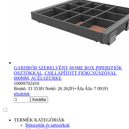
GARDRÓB SZERELVÉNY HOME BOX PIPEREFIÓK
OSZTÓKKAL, CSILLAPÍTOTT FIÓKCSÚSZÓVAL
600MM, ACÉLSZÜRKE
10009702410
Bruttó:
33 353
Ft
Nettó:
26 262
Ft
+Áfa
Áfa:
7 091
Ft
részletek
kosárba
TERMÉK KATEGÓRIÁK
Bútorajtók és tartozékok