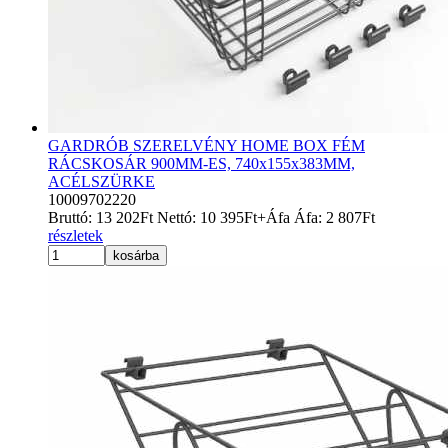
GARDRÓB SZERELVÉNY HOME BOX FÉM
RÁCSKOSÁR 900MM-ES, 740x155x383MM,
ACÉLSZÜRKE
10009702220
Bruttó:
13 202
Ft
Nettó:
10 395
Ft
+Áfa
Áfa:
2 807
Ft
részletek
kosárba