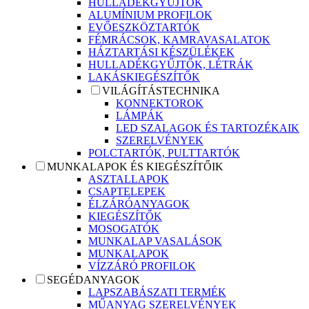
HULLADÉKGYŰJTŐK
ALUMÍNIUM PROFILOK
EVŐESZKÖZTARTÓK
FÉMRÁCSOK, KAMRAVASALATOK
HÁZTARTÁSI KÉSZÜLÉKEK
HULLADÉKGYŰJTŐK, LÉTRÁK
LAKÁSKIEGÉSZÍTŐK
VILÁGÍTÁSTECHNIKA
KONNEKTOROK
LÁMPÁK
LED SZALAGOK ÉS TARTOZÉKAIK
SZERELVÉNYEK
POLCTARTÓK, PULTTARTÓK
MUNKALAPOK ÉS KIEGÉSZÍTŐIK
ASZTALLAPOK
CSAPTELEPEK
ÉLZÁRÓANYAGOK
KIEGÉSZÍTŐK
MOSOGATÓK
MUNKALAP VASALÁSOK
MUNKALAPOK
VÍZZÁRÓ PROFILOK
SEGÉDANYAGOK
LAPSZABÁSZATI TERMÉK
MŰANYAG SZERELVÉNYEK