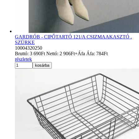
GARDRÓB - CIPŐTARTÓ 121/A CSIZMAAKASZTÓ .
SZÜRKE
10004320250
Bruttó:
3 690
Ft
Nettó:
2 906
Ft
+Áfa
Áfa:
784
Ft
részletek
kosárba