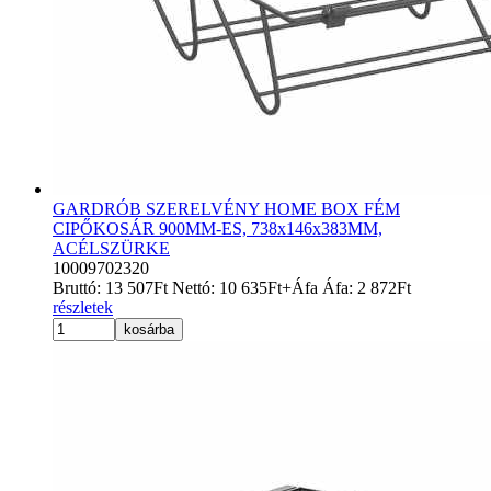
GARDRÓB SZERELVÉNY HOME BOX FÉM
CIPŐKOSÁR 900MM-ES, 738x146x383MM,
ACÉLSZÜRKE
10009702320
Bruttó:
13 507
Ft
Nettó:
10 635
Ft
+Áfa
Áfa:
2 872
Ft
részletek
kosárba