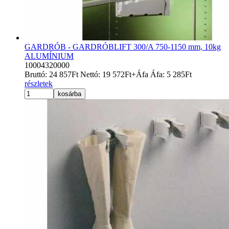
GARDRÓB - GARDRÓBLIFT 300/A 750-1150 mm, 10kg
ALUMÍNIUM
10004320000
Bruttó:
24 857
Ft
Nettó:
19 572
Ft
+Áfa
Áfa:
5 285
Ft
részletek
kosárba