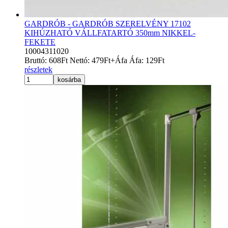
GARDRÓB - GARDRÓB SZERELVÉNY 17102
KIHÚZHATÓ VÁLLFATARTÓ 350mm NIKKEL-
FEKETE
10004311020
Bruttó:
608
Ft
Nettó:
479
Ft
+Áfa
Áfa:
129
Ft
részletek
kosárba