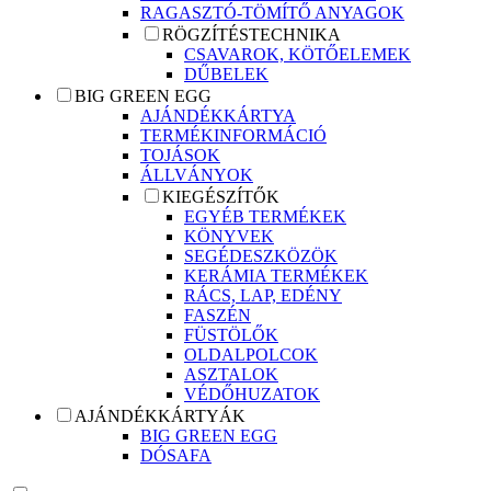
RAGASZTÓ-TÖMÍTŐ ANYAGOK
RÖGZÍTÉSTECHNIKA
CSAVAROK, KÖTŐELEMEK
DŰBELEK
BIG GREEN EGG
AJÁNDÉKKÁRTYA
TERMÉKINFORMÁCIÓ
TOJÁSOK
ÁLLVÁNYOK
KIEGÉSZÍTŐK
EGYÉB TERMÉKEK
KÖNYVEK
SEGÉDESZKÖZÖK
KERÁMIA TERMÉKEK
RÁCS, LAP, EDÉNY
FASZÉN
FÜSTÖLŐK
OLDALPOLCOK
ASZTALOK
VÉDŐHUZATOK
AJÁNDÉKKÁRTYÁK
BIG GREEN EGG
DÓSAFA