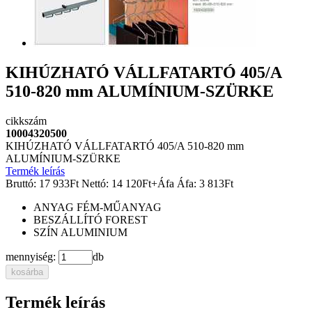
KIHÚZHATÓ VÁLLFATARTÓ 405/A
510-820 mm ALUMÍNIUM-SZÜRKE
cikkszám
10004320500
KIHÚZHATÓ VÁLLFATARTÓ 405/A 510-820 mm
ALUMÍNIUM-SZÜRKE
Termék leírás
Bruttó:
17 933
Ft
Nettó:
14 120
Ft
+Áfa
Áfa:
3 813
Ft
ANYAG
FÉM-MŰANYAG
BESZÁLLÍTÓ
FOREST
SZÍN
ALUMINIUM
mennyiség:
db
kosárba
Termék leírás