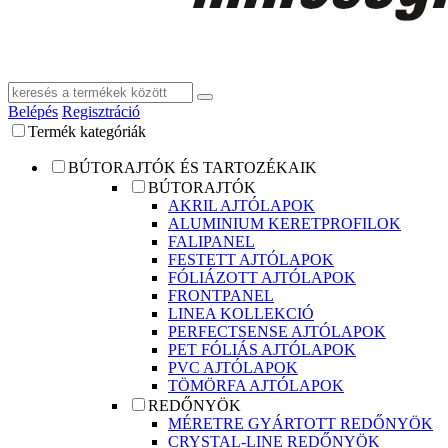
Belépés
Regisztráció
Termék kategóriák
BÚTORAJTÓK ÉS TARTOZÉKAIK
BÚTORAJTÓK
AKRIL AJTÓLAPOK
ALUMINIUM KERETPROFILOK
FALIPANEL
FESTETT AJTÓLAPOK
FÓLIÁZOTT AJTÓLAPOK
FRONTPANEL
LINEA KOLLEKCIÓ
PERFECTSENSE AJTÓLAPOK
PET FÓLIÁS AJTÓLAPOK
PVC AJTÓLAPOK
TÖMÖRFA AJTÓLAPOK
REDŐNYÖK
MÉRETRE GYÁRTOTT REDŐNYÖK
CRYSTAL-LINE REDŐNYÖK