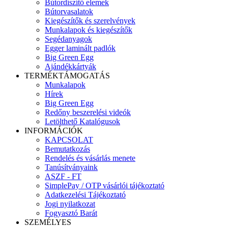
Bútordíszítő elemek
Bútorvasalatok
Kiegészítők és szerelvények
Munkalapok és kiegészítők
Segédanyagok
Egger laminált padlók
Big Green Egg
Ajándékkártyák
TERMÉKTÁMOGATÁS
Munkalapok
Hírek
Big Green Egg
Redőny beszerelési videók
Letölthető Katalógusok
INFORMÁCIÓK
KAPCSOLAT
Bemutatkozás
Rendelés és vásárlás menete
Tanúsítványaink
ASZF - FT
SimplePay / OTP vásárlói tájékoztató
Adatkezelési Tájékoztató
Jogi nyilatkozat
Fogyasztó Barát
SZEMÉLYES