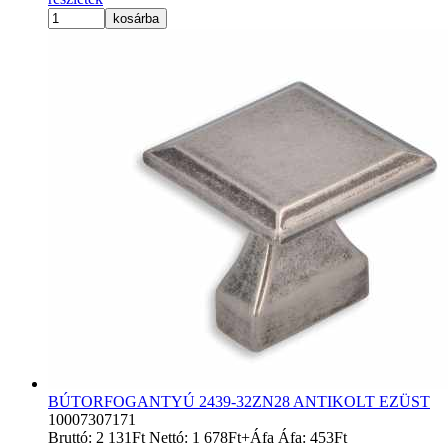
kosárba
BÚTORFOGANTYÚ 2439-32ZN28 ANTIKOLT EZÜST
10007307171
Bruttó:
2 131
Ft
Nettó:
1 678
Ft
+Áfa
Áfa:
453
Ft