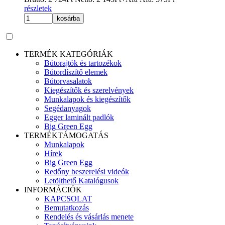
részletek
kosárba
TERMÉK KATEGÓRIÁK
Bútorajtók és tartozékok
Bútordíszítő elemek
Bútorvasalatok
Kiegészítők és szerelvények
Munkalapok és kiegészítők
Segédanyagok
Egger laminált padlók
Big Green Egg
TERMÉKTÁMOGATÁS
Munkalapok
Hírek
Big Green Egg
Redőny beszerelési videók
Letölthető Katalógusok
INFORMÁCIÓK
KAPCSOLAT
Bemutatkozás
Rendelés és vásárlás menete