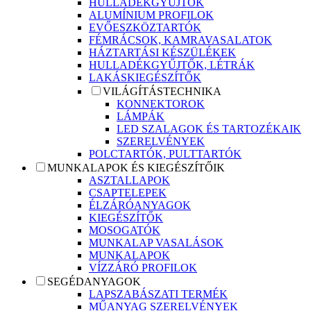
HULLADÉKGYŰJTŐK
ALUMÍNIUM PROFILOK
EVŐESZKÖZTARTÓK
FÉMRÁCSOK, KAMRAVASALATOK
HÁZTARTÁSI KÉSZÜLÉKEK
HULLADÉKGYŰJTŐK, LÉTRÁK
LAKÁSKIEGÉSZÍTŐK
VILÁGÍTÁSTECHNIKA
KONNEKTOROK
LÁMPÁK
LED SZALAGOK ÉS TARTOZÉKAIK
SZERELVÉNYEK
POLCTARTÓK, PULTTARTÓK
MUNKALAPOK ÉS KIEGÉSZÍTŐIK
ASZTALLAPOK
CSAPTELEPEK
ÉLZÁRÓANYAGOK
KIEGÉSZÍTŐK
MOSOGATÓK
MUNKALAP VASALÁSOK
MUNKALAPOK
VÍZZÁRÓ PROFILOK
SEGÉDANYAGOK
LAPSZABÁSZATI TERMÉK
MŰANYAG SZERELVÉNYEK