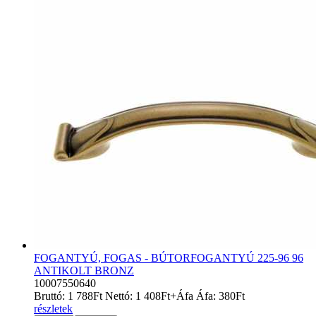
FOGANTYÚ, FOGAS - BÚTORFOGANTYÚ 225-96 96
ANTIKOLT BRONZ
10007550640
Bruttó:
1 788
Ft
Nettó:
1 408
Ft
+Áfa
Áfa:
380
Ft
részletek