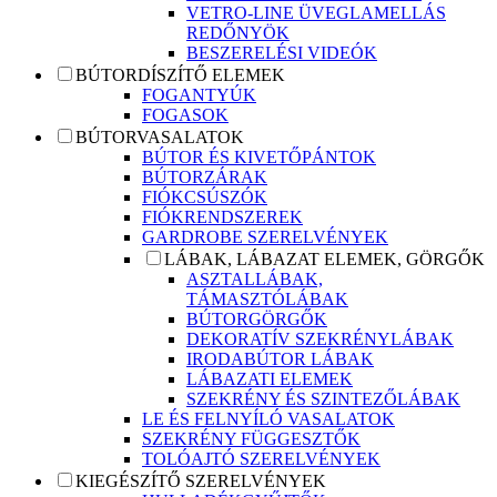
VETRO-LINE ÜVEGLAMELLÁS
REDŐNYÖK
BESZERELÉSI VIDEÓK
BÚTORDÍSZÍTŐ ELEMEK
FOGANTYÚK
FOGASOK
BÚTORVASALATOK
BÚTOR ÉS KIVETŐPÁNTOK
BÚTORZÁRAK
FIÓKCSÚSZÓK
FIÓKRENDSZEREK
GARDROBE SZERELVÉNYEK
LÁBAK, LÁBAZAT ELEMEK, GÖRGŐK
ASZTALLÁBAK,
TÁMASZTÓLÁBAK
BÚTORGÖRGŐK
DEKORATÍV SZEKRÉNYLÁBAK
IRODABÚTOR LÁBAK
LÁBAZATI ELEMEK
SZEKRÉNY ÉS SZINTEZŐLÁBAK
LE ÉS FELNYÍLÓ VASALATOK
SZEKRÉNY FÜGGESZTŐK
TOLÓAJTÓ SZERELVÉNYEK
KIEGÉSZÍTŐ SZERELVÉNYEK