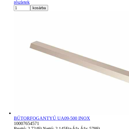
részletek
kosárba
BÚTORFOGANTYÚ UA09-500 INOX
10007654571
Bruttó:
2 724
Ft
Nettó:
2 145
Ft
+Áfa
Áfa:
579
Ft