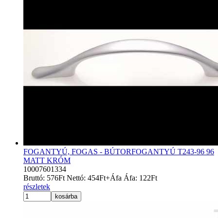
FOGANTYÚ, FOGAS - BÚTORFOGANTYÚ T243-96 96
MATT KRÓM
10007601334
Bruttó:
576
Ft
Nettó:
454
Ft
+Áfa
Áfa:
122
Ft
részletek
kosárba