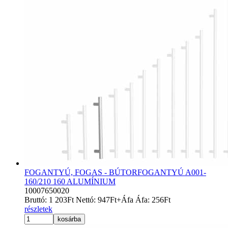
FOGANTYÚ, FOGAS - BÚTORFOGANTYÚ A001-
160/210 160 ALUMÍNIUM
10007650020
Bruttó:
1 203
Ft
Nettó:
947
Ft
+Áfa
Áfa:
256
Ft
részletek
kosárba