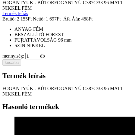
FOGANTYÚK - BÚTORFOGANTYÚ C387C/33 96 MATT
NIKKEL FÉM
Termék leírás
Bruttó:
2 155
Ft
Nettó:
1 697
Ft
+Áfa
Áfa:
458
Ft
ANYAG
FÉM
BESZÁLLÍTÓ
FOREST
FURATTÁVOLSÁG
96 mm
SZÍN
NIKKEL
mennyiség:
db
kosárba
Termék leírás
FOGANTYÚK - BÚTORFOGANTYÚ C387C/33 96 MATT
NIKKEL FÉM
Hasonló termékek