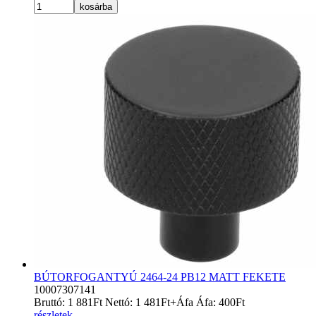
kosárba
BÚTORFOGANTYÚ 2464-24 PB12 MATT FEKETE
10007307141
Bruttó:
1 881
Ft
Nettó:
1 481
Ft
+Áfa
Áfa:
400
Ft
részletek