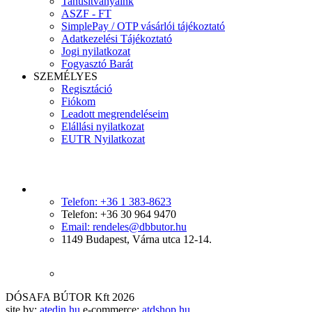
Tanúsítványaink
ASZF - FT
SimplePay / OTP vásárlói tájékoztató
Adatkezelési Tájékoztató
Jogi nyilatkozat
Fogyasztó Barát
SZEMÉLYES
Regisztáció
Fiókom
Leadott megrendeléseim
Elállási nyilatkozat
EUTR Nyilatkozat
Telefon: +36 1 383-8623
Telefon: +36 30 964 9470
Email: rendeles@dbbutor.hu
1149 Budapest, Várna utca 12-14.
DÓSAFA BÚTOR Kft 2026
site by:
atedin.hu
e-commerce:
atdshop.hu