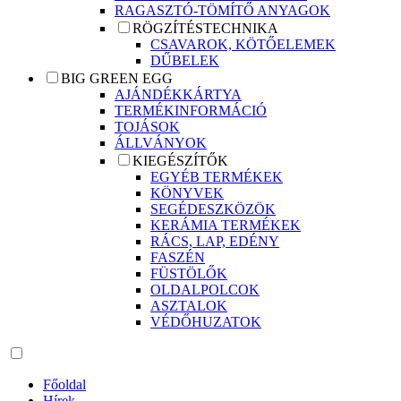
RAGASZTÓ-TÖMÍTŐ ANYAGOK
RÖGZÍTÉSTECHNIKA
CSAVAROK, KÖTŐELEMEK
DŰBELEK
BIG GREEN EGG
AJÁNDÉKKÁRTYA
TERMÉKINFORMÁCIÓ
TOJÁSOK
ÁLLVÁNYOK
KIEGÉSZÍTŐK
EGYÉB TERMÉKEK
KÖNYVEK
SEGÉDESZKÖZÖK
KERÁMIA TERMÉKEK
RÁCS, LAP, EDÉNY
FASZÉN
FÜSTÖLŐK
OLDALPOLCOK
ASZTALOK
VÉDŐHUZATOK
Főoldal
Hírek