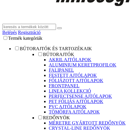
Belépés
Regisztráció
Termék kategóriák
BÚTORAJTÓK ÉS TARTOZÉKAIK
BÚTORAJTÓK
AKRIL AJTÓLAPOK
ALUMINIUM KERETPROFILOK
FALIPANEL
FESTETT AJTÓLAPOK
FÓLIÁZOTT AJTÓLAPOK
FRONTPANEL
LINEA KOLLEKCIÓ
PERFECTSENSE AJTÓLAPOK
PET FÓLIÁS AJTÓLAPOK
PVC AJTÓLAPOK
TÖMÖRFA AJTÓLAPOK
REDŐNYÖK
MÉRETRE GYÁRTOTT REDŐNYÖK
CRYSTAL-LINE REDŐNYÖK