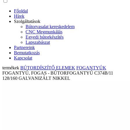
Főoldal
Hírek
Szolgáltatások
Bútorvasalat kereskedelem
CNC Megmunkálás
Egyedi bútorkészítés
Lapszabászat
Partnereink
Bemutatkozás
Kapcsolat
termékek
BÚTORDÍSZÍTŐ ELEMEK
FOGANTYÚK
FOGANTYÚ, FOGAS - BÚTORFOGANTYÚ C374B/11
128/160 GALVANIZÁLT NIKKEL