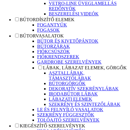
VETRO-LINE ÜVEGLAMELLÁS
REDŐNYÖK
BESZERELÉSI VIDEÓK
BÚTORDÍSZÍTŐ ELEMEK
FOGANTYÚK
FOGASOK
BÚTORVASALATOK
BÚTOR ÉS KIVETŐPÁNTOK
BÚTORZÁRAK
FIÓKCSÚSZÓK
FIÓKRENDSZEREK
GARDROBE SZERELVÉNYEK
LÁBAK, LÁBAZAT ELEMEK, GÖRGŐK
ASZTALLÁBAK,
TÁMASZTÓLÁBAK
BÚTORGÖRGŐK
DEKORATÍV SZEKRÉNYLÁBAK
IRODABÚTOR LÁBAK
LÁBAZATI ELEMEK
SZEKRÉNY ÉS SZINTEZŐLÁBAK
LE ÉS FELNYÍLÓ VASALATOK
SZEKRÉNY FÜGGESZTŐK
TOLÓAJTÓ SZERELVÉNYEK
KIEGÉSZÍTŐ SZERELVÉNYEK