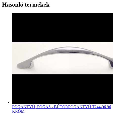
Hasonló termékek
FOGANTYÚ, FOGAS - BÚTORFOGANTYÚ T244-96 96
KRÓM