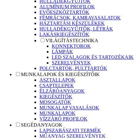
HULLADÉKGYŰJTŐK
ALUMÍNIUM PROFILOK
EVŐESZKÖZTARTÓK
FÉMRÁCSOK, KAMRAVASALATOK
HÁZTARTÁSI KÉSZÜLÉKEK
HULLADÉKGYŰJTŐK, LÉTRÁK
LAKÁSKIEGÉSZÍTŐK
VILÁGÍTÁSTECHNIKA
KONNEKTOROK
LÁMPÁK
LED SZALAGOK ÉS TARTOZÉKAIK
SZERELVÉNYEK
POLCTARTÓK, PULTTARTÓK
MUNKALAPOK ÉS KIEGÉSZÍTŐIK
ASZTALLAPOK
CSAPTELEPEK
ÉLZÁRÓANYAGOK
KIEGÉSZÍTŐK
MOSOGATÓK
MUNKALAP VASALÁSOK
MUNKALAPOK
VÍZZÁRÓ PROFILOK
SEGÉDANYAGOK
LAPSZABÁSZATI TERMÉK
MŰANYAG SZERELVÉNYEK