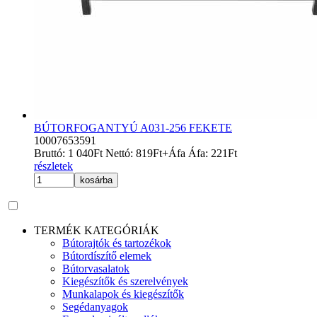
BÚTORFOGANTYÚ A031-256 FEKETE
10007653591
Bruttó:
1 040
Ft
Nettó:
819
Ft
+Áfa
Áfa:
221
Ft
részletek
kosárba
TERMÉK KATEGÓRIÁK
Bútorajtók és tartozékok
Bútordíszítő elemek
Bútorvasalatok
Kiegészítők és szerelvények
Munkalapok és kiegészítők
Segédanyagok