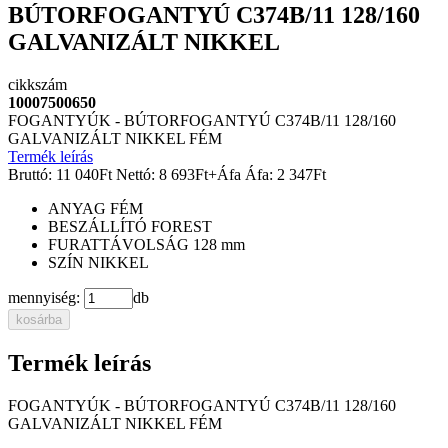
BÚTORFOGANTYÚ C374B/11 128/160
GALVANIZÁLT NIKKEL
cikkszám
10007500650
FOGANTYÚK - BÚTORFOGANTYÚ C374B/11 128/160
GALVANIZÁLT NIKKEL FÉM
Termék leírás
Bruttó:
11 040
Ft
Nettó:
8 693
Ft
+Áfa
Áfa:
2 347
Ft
ANYAG
FÉM
BESZÁLLÍTÓ
FOREST
FURATTÁVOLSÁG
128 mm
SZÍN
NIKKEL
mennyiség:
db
kosárba
Termék leírás
FOGANTYÚK - BÚTORFOGANTYÚ C374B/11 128/160
GALVANIZÁLT NIKKEL FÉM