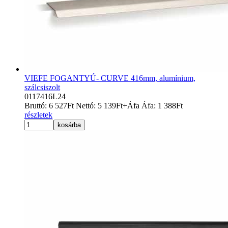
VIEFE FOGANTYÚ- CURVE 416mm, alumínium,
szálcsiszolt
0117416L24
Bruttó:
6 527
Ft
Nettó:
5 139
Ft
+Áfa
Áfa:
1 388
Ft
részletek
kosárba