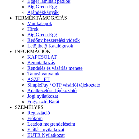
Egger laminált padlók
Big Green Egg
Ajándékkártyák
TERMÉKTÁMOGATÁS
Munkalapok
Hírek
Big Green Egg
Redőny beszerelési videók
Letölthető Katalógusok
INFORMÁCIÓK
KAPCSOLAT
Bemutatkozás
Rendelés és vásárlás menete
Tanúsítványaink
ASZF - FT
SimplePay / OTP vásárlói tájékoztató
Adatkezelési Tájékoztató
Jogi nyilatkozat
Fogyasztó Barát
SZEMÉLYES
Regisztáció
Fiókom
Leadott megrendeléseim
Elállási nyilatkozat
EUTR Nyilatkozat