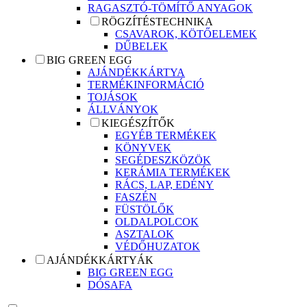
RAGASZTÓ-TÖMÍTŐ ANYAGOK
RÖGZÍTÉSTECHNIKA
CSAVAROK, KÖTŐELEMEK
DŰBELEK
BIG GREEN EGG
AJÁNDÉKKÁRTYA
TERMÉKINFORMÁCIÓ
TOJÁSOK
ÁLLVÁNYOK
KIEGÉSZÍTŐK
EGYÉB TERMÉKEK
KÖNYVEK
SEGÉDESZKÖZÖK
KERÁMIA TERMÉKEK
RÁCS, LAP, EDÉNY
FASZÉN
FÜSTÖLŐK
OLDALPOLCOK
ASZTALOK
VÉDŐHUZATOK
AJÁNDÉKKÁRTYÁK
BIG GREEN EGG
DÓSAFA