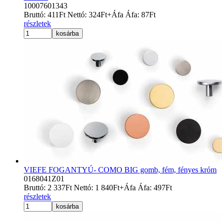
10007601343
Bruttó:
411
Ft
Nettó:
324
Ft
+Áfa
Áfa:
87
Ft
részletek
kosárba
VIEFE FOGANTYÚ- COMO BIG gomb, fém, fényes króm
0168041Z01
Bruttó:
2 337
Ft
Nettó:
1 840
Ft
+Áfa
Áfa:
497
Ft
részletek
kosárba