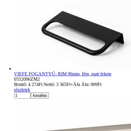
VIEFE FOGANTYÚ- RIM 96mm, fém, matt fekete
0552096ZM2
Bruttó:
4 274
Ft
Nettó:
3 365
Ft
+Áfa
Áfa:
909
Ft
részletek
kosárba