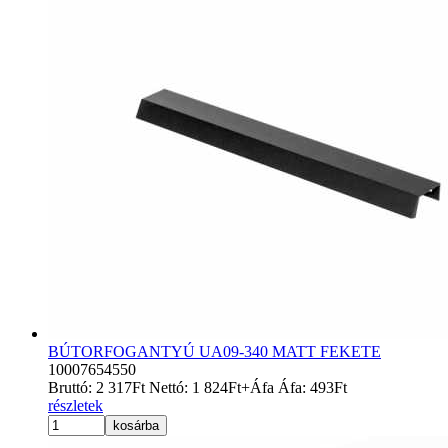
BÚTORFOGANTYÚ UA09-340 MATT FEKETE
10007654550
Bruttó:
2 317
Ft
Nettó:
1 824
Ft
+Áfa
Áfa:
493
Ft
részletek
kosárba