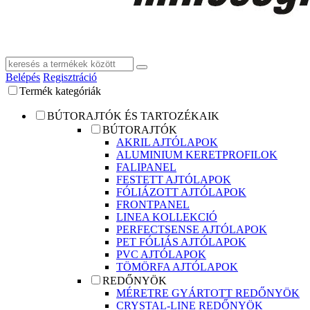
Belépés
Regisztráció
Termék kategóriák
BÚTORAJTÓK ÉS TARTOZÉKAIK
BÚTORAJTÓK
AKRIL AJTÓLAPOK
ALUMINIUM KERETPROFILOK
FALIPANEL
FESTETT AJTÓLAPOK
FÓLIÁZOTT AJTÓLAPOK
FRONTPANEL
LINEA KOLLEKCIÓ
PERFECTSENSE AJTÓLAPOK
PET FÓLIÁS AJTÓLAPOK
PVC AJTÓLAPOK
TÖMÖRFA AJTÓLAPOK
REDŐNYÖK
MÉRETRE GYÁRTOTT REDŐNYÖK
CRYSTAL-LINE REDŐNYÖK