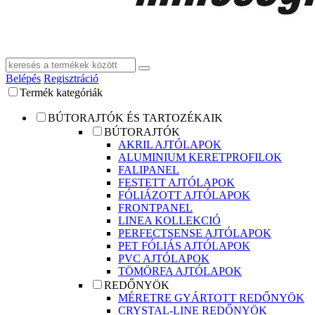
Belépés
Regisztráció
Termék kategóriák
BÚTORAJTÓK ÉS TARTOZÉKAIK
BÚTORAJTÓK
AKRIL AJTÓLAPOK
ALUMINIUM KERETPROFILOK
FALIPANEL
FESTETT AJTÓLAPOK
FÓLIÁZOTT AJTÓLAPOK
FRONTPANEL
LINEA KOLLEKCIÓ
PERFECTSENSE AJTÓLAPOK
PET FÓLIÁS AJTÓLAPOK
PVC AJTÓLAPOK
TÖMÖRFA AJTÓLAPOK
REDŐNYÖK
MÉRETRE GYÁRTOTT REDŐNYÖK
CRYSTAL-LINE REDŐNYÖK