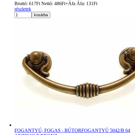
Bruttó:
617
Ft
Nettó:
486
Ft
+Áfa
Áfa:
131
Ft
részletek
kosárba
FOGANTYÚ, FOGAS - BÚTORFOGANTYÚ 5042/B 64