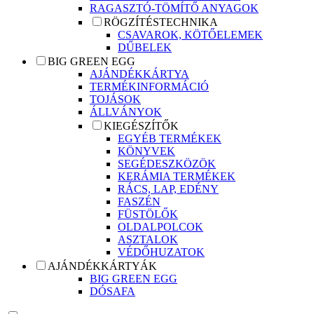
RAGASZTÓ-TÖMÍTŐ ANYAGOK
RÖGZÍTÉSTECHNIKA
CSAVAROK, KÖTŐELEMEK
DŰBELEK
BIG GREEN EGG
AJÁNDÉKKÁRTYA
TERMÉKINFORMÁCIÓ
TOJÁSOK
ÁLLVÁNYOK
KIEGÉSZÍTŐK
EGYÉB TERMÉKEK
KÖNYVEK
SEGÉDESZKÖZÖK
KERÁMIA TERMÉKEK
RÁCS, LAP, EDÉNY
FASZÉN
FÜSTÖLŐK
OLDALPOLCOK
ASZTALOK
VÉDŐHUZATOK
AJÁNDÉKKÁRTYÁK
BIG GREEN EGG
DÓSAFA