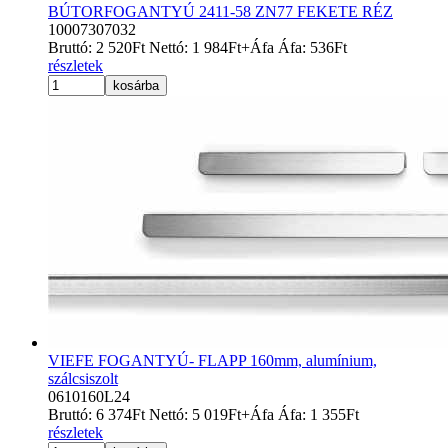
BÚTORFOGANTYÚ 2411-58 ZN77 FEKETE RÉZ
10007307032
Bruttó:
2 520
Ft
Nettó:
1 984
Ft
+Áfa
Áfa:
536
Ft
részletek
kosárba
VIEFE FOGANTYÚ- FLAPP 160mm, alumínium,
szálcsiszolt
0610160L24
Bruttó:
6 374
Ft
Nettó:
5 019
Ft
+Áfa
Áfa:
1 355
Ft
részletek