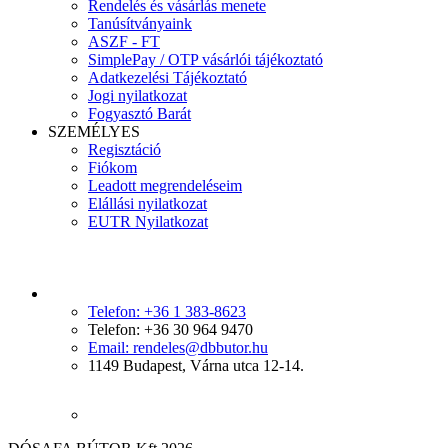
Rendelés és vásárlás menete
Tanúsítványaink
ASZF - FT
SimplePay / OTP vásárlói tájékoztató
Adatkezelési Tájékoztató
Jogi nyilatkozat
Fogyasztó Barát
SZEMÉLYES
Regisztáció
Fiókom
Leadott megrendeléseim
Elállási nyilatkozat
EUTR Nyilatkozat
Telefon: +36 1 383-8623
Telefon: +36 30 964 9470
Email: rendeles@dbbutor.hu
1149 Budapest, Várna utca 12-14.