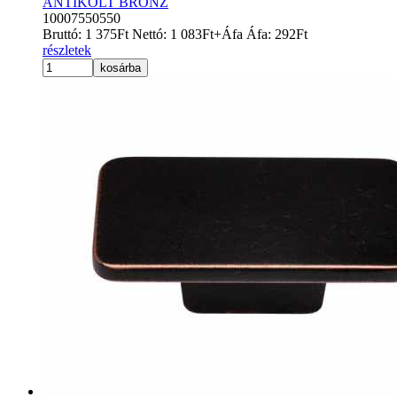
ANTIKOLT BRONZ
10007550550
Bruttó:
1 375
Ft
Nettó:
1 083
Ft
+Áfa
Áfa:
292
Ft
részletek
kosárba