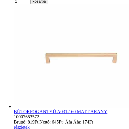
kosárba
BÚTORFOGANTYÚ A031-160 MATT ARANY
10007653572
Bruttó:
819
Ft
Nettó:
645
Ft
+Áfa
Áfa:
174
Ft
részletek