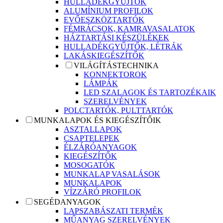
HULLADÉKGYŰJTŐK
ALUMÍNIUM PROFILOK
EVŐESZKÖZTARTÓK
FÉMRÁCSOK, KAMRAVASALATOK
HÁZTARTÁSI KÉSZÜLÉKEK
HULLADÉKGYŰJTŐK, LÉTRÁK
LAKÁSKIEGÉSZÍTŐK
VILÁGÍTÁSTECHNIKA
KONNEKTOROK
LÁMPÁK
LED SZALAGOK ÉS TARTOZÉKAIK
SZERELVÉNYEK
POLCTARTÓK, PULTTARTÓK
MUNKALAPOK ÉS KIEGÉSZÍTŐIK
ASZTALLAPOK
CSAPTELEPEK
ÉLZÁRÓANYAGOK
KIEGÉSZÍTŐK
MOSOGATÓK
MUNKALAP VASALÁSOK
MUNKALAPOK
VÍZZÁRÓ PROFILOK
SEGÉDANYAGOK
LAPSZABÁSZATI TERMÉK
MŰANYAG SZERELVÉNYEK