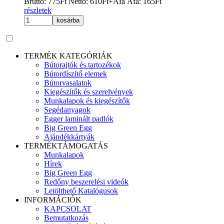
Bruttó:
775
Ft
Nettó:
610
Ft
+Áfa
Áfa:
165
Ft
részletek
kosárba
TERMÉK KATEGÓRIÁK
Bútorajtók és tartozékok
Bútordíszítő elemek
Bútorvasalatok
Kiegészítők és szerelvények
Munkalapok és kiegészítők
Segédanyagok
Egger laminált padlók
Big Green Egg
Ajándékkártyák
TERMÉKTÁMOGATÁS
Munkalapok
Hírek
Big Green Egg
Redőny beszerelési videók
Letölthető Katalógusok
INFORMÁCIÓK
KAPCSOLAT
Bemutatkozás