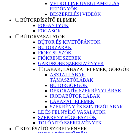
VETRO-LINE ÜVEGLAMELLÁS
REDŐNYÖK
BESZERELÉSI VIDEÓK
BÚTORDÍSZÍTŐ ELEMEK
FOGANTYÚK
FOGASOK
BÚTORVASALATOK
BÚTOR ÉS KIVETŐPÁNTOK
BÚTORZÁRAK
FIÓKCSÚSZÓK
FIÓKRENDSZEREK
GARDROBE SZERELVÉNYEK
LÁBAK, LÁBAZAT ELEMEK, GÖRGŐK
ASZTALLÁBAK,
TÁMASZTÓLÁBAK
BÚTORGÖRGŐK
DEKORATÍV SZEKRÉNYLÁBAK
IRODABÚTOR LÁBAK
LÁBAZATI ELEMEK
SZEKRÉNY ÉS SZINTEZŐLÁBAK
LE ÉS FELNYÍLÓ VASALATOK
SZEKRÉNY FÜGGESZTŐK
TOLÓAJTÓ SZERELVÉNYEK
KIEGÉSZÍTŐ SZERELVÉNYEK