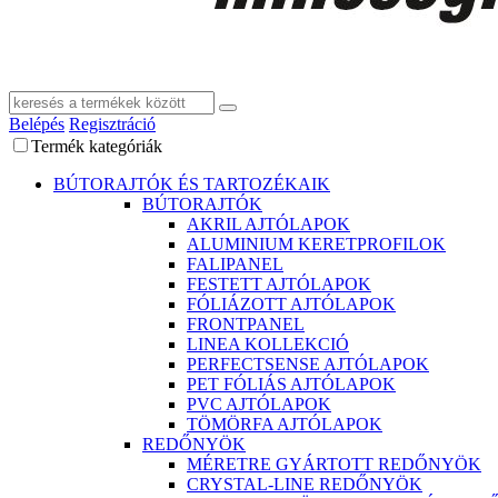
Belépés
Regisztráció
Termék kategóriák
BÚTORAJTÓK ÉS TARTOZÉKAIK
BÚTORAJTÓK
AKRIL AJTÓLAPOK
ALUMINIUM KERETPROFILOK
FALIPANEL
FESTETT AJTÓLAPOK
FÓLIÁZOTT AJTÓLAPOK
FRONTPANEL
LINEA KOLLEKCIÓ
PERFECTSENSE AJTÓLAPOK
PET FÓLIÁS AJTÓLAPOK
PVC AJTÓLAPOK
TÖMÖRFA AJTÓLAPOK
REDŐNYÖK
MÉRETRE GYÁRTOTT REDŐNYÖK
CRYSTAL-LINE REDŐNYÖK