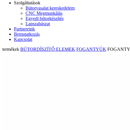
Szolgáltatások
Bútorvasalat kereskedelem
CNC Megmunkálás
Egyedi bútorkészítés
Lapszabászat
Partnereink
Bemutatkozás
Kapcsolat
termékek
BÚTORDÍSZÍTŐ ELEMEK
FOGANTYÚK
FOGANTYÚ