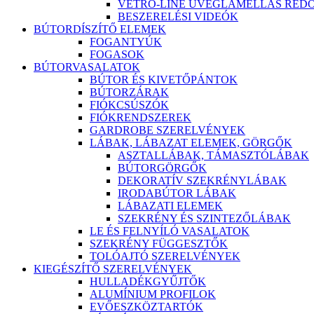
VETRO-LINE ÜVEGLAMELLÁS RED
BESZERELÉSI VIDEÓK
BÚTORDÍSZÍTŐ ELEMEK
FOGANTYÚK
FOGASOK
BÚTORVASALATOK
BÚTOR ÉS KIVETŐPÁNTOK
BÚTORZÁRAK
FIÓKCSÚSZÓK
FIÓKRENDSZEREK
GARDROBE SZERELVÉNYEK
LÁBAK, LÁBAZAT ELEMEK, GÖRGŐK
ASZTALLÁBAK, TÁMASZTÓLÁBAK
BÚTORGÖRGŐK
DEKORATÍV SZEKRÉNYLÁBAK
IRODABÚTOR LÁBAK
LÁBAZATI ELEMEK
SZEKRÉNY ÉS SZINTEZŐLÁBAK
LE ÉS FELNYÍLÓ VASALATOK
SZEKRÉNY FÜGGESZTŐK
TOLÓAJTÓ SZERELVÉNYEK
KIEGÉSZÍTŐ SZERELVÉNYEK
HULLADÉKGYŰJTŐK
ALUMÍNIUM PROFILOK
EVŐESZKÖZTARTÓK