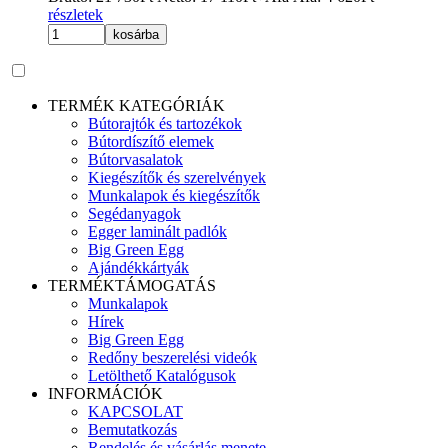
részletek
kosárba
TERMÉK KATEGÓRIÁK
Bútorajtók és tartozékok
Bútordíszítő elemek
Bútorvasalatok
Kiegészítők és szerelvények
Munkalapok és kiegészítők
Segédanyagok
Egger laminált padlók
Big Green Egg
Ajándékkártyák
TERMÉKTÁMOGATÁS
Munkalapok
Hírek
Big Green Egg
Redőny beszerelési videók
Letölthető Katalógusok
INFORMÁCIÓK
KAPCSOLAT
Bemutatkozás
Rendelés és vásárlás menete