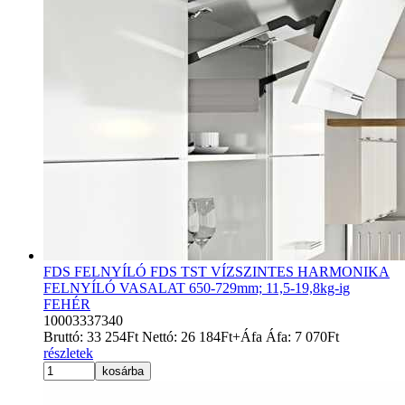
FDS FELNYÍLÓ FDS TST VÍZSZINTES HARMONIKA
FELNYÍLÓ VASALAT 650-729mm; 11,5-19,8kg-ig
FEHÉR
10003337340
Bruttó:
33 254
Ft
Nettó:
26 184
Ft
+Áfa
Áfa:
7 070
Ft
részletek
kosárba