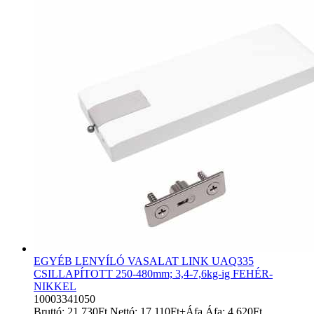
EGYÉB LENYÍLÓ VASALAT LINK UAQ335
CSILLAPÍTOTT 250-480mm; 3,4-7,6kg-ig FEHÉR-
NIKKEL
10003341050
Bruttó:
21 730
Ft
Nettó:
17 110
Ft
+Áfa
Áfa:
4 620
Ft