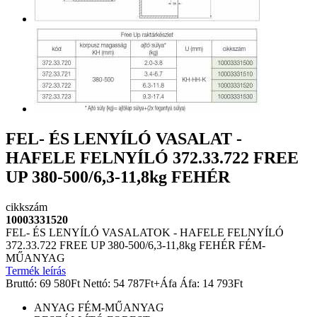
FEL- ÉS LENYÍLÓ VASALAT -
HAFELE FELNYÍLÓ 372.33.722 FREE
UP 380-500/6,3-11,8kg FEHÉR
cikkszám
10003331520
FEL- ÉS LENYÍLÓ VASALATOK - HAFELE FELNYÍLÓ
372.33.722 FREE UP 380-500/6,3-11,8kg FEHÉR FÉM-
MŰANYAG
Termék leírás
Bruttó:
69 580
Ft
Nettó:
54 787
Ft
+Áfa
Áfa:
14 793
Ft
ANYAG
FÉM-MŰANYAG