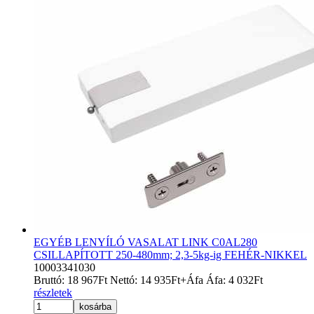
EGYÉB LENYÍLÓ VASALAT LINK C0AL280
CSILLAPÍTOTT 250-480mm; 2,3-5kg-ig FEHÉR-NIKKEL
10003341030
Bruttó:
18 967
Ft
Nettó:
14 935
Ft
+Áfa
Áfa:
4 032
Ft
részletek
kosárba