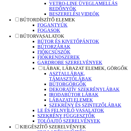
VETRO-LINE ÜVEGLAMELLÁS
REDŐNYÖK
BESZERELÉSI VIDEÓK
BÚTORDÍSZÍTŐ ELEMEK
FOGANTYÚK
FOGASOK
BÚTORVASALATOK
BÚTOR ÉS KIVETŐPÁNTOK
BÚTORZÁRAK
FIÓKCSÚSZÓK
FIÓKRENDSZEREK
GARDROBE SZERELVÉNYEK
LÁBAK, LÁBAZAT ELEMEK, GÖRGŐK
ASZTALLÁBAK,
TÁMASZTÓLÁBAK
BÚTORGÖRGŐK
DEKORATÍV SZEKRÉNYLÁBAK
IRODABÚTOR LÁBAK
LÁBAZATI ELEMEK
SZEKRÉNY ÉS SZINTEZŐLÁBAK
LE ÉS FELNYÍLÓ VASALATOK
SZEKRÉNY FÜGGESZTŐK
TOLÓAJTÓ SZERELVÉNYEK
KIEGÉSZÍTŐ SZERELVÉNYEK