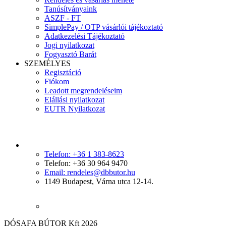
Tanúsítványaink
ASZF - FT
SimplePay / OTP vásárlói tájékoztató
Adatkezelési Tájékoztató
Jogi nyilatkozat
Fogyasztó Barát
SZEMÉLYES
Regisztáció
Fiókom
Leadott megrendeléseim
Elállási nyilatkozat
EUTR Nyilatkozat
Telefon: +36 1 383-8623
Telefon: +36 30 964 9470
Email: rendeles@dbbutor.hu
1149 Budapest, Várna utca 12-14.
DÓSAFA BÚTOR Kft 2026