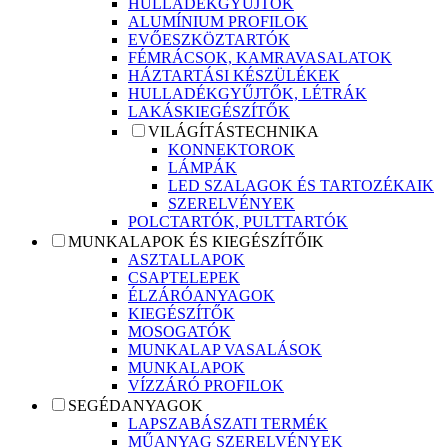
HULLADÉKGYŰJTŐK
ALUMÍNIUM PROFILOK
EVŐESZKÖZTARTÓK
FÉMRÁCSOK, KAMRAVASALATOK
HÁZTARTÁSI KÉSZÜLÉKEK
HULLADÉKGYŰJTŐK, LÉTRÁK
LAKÁSKIEGÉSZÍTŐK
VILÁGÍTÁSTECHNIKA
KONNEKTOROK
LÁMPÁK
LED SZALAGOK ÉS TARTOZÉKAIK
SZERELVÉNYEK
POLCTARTÓK, PULTTARTÓK
MUNKALAPOK ÉS KIEGÉSZÍTŐIK
ASZTALLAPOK
CSAPTELEPEK
ÉLZÁRÓANYAGOK
KIEGÉSZÍTŐK
MOSOGATÓK
MUNKALAP VASALÁSOK
MUNKALAPOK
VÍZZÁRÓ PROFILOK
SEGÉDANYAGOK
LAPSZABÁSZATI TERMÉK
MŰANYAG SZERELVÉNYEK