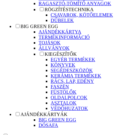
RAGASZTÓ-TÖMÍTŐ ANYAGOK
RÖGZÍTÉSTECHNIKA
CSAVAROK, KÖTŐELEMEK
DŰBELEK
BIG GREEN EGG
AJÁNDÉKKÁRTYA
TERMÉKINFORMÁCIÓ
TOJÁSOK
ÁLLVÁNYOK
KIEGÉSZÍTŐK
EGYÉB TERMÉKEK
KÖNYVEK
SEGÉDESZKÖZÖK
KERÁMIA TERMÉKEK
RÁCS, LAP, EDÉNY
FASZÉN
FÜSTÖLŐK
OLDALPOLCOK
ASZTALOK
VÉDŐHUZATOK
AJÁNDÉKKÁRTYÁK
BIG GREEN EGG
DÓSAFA