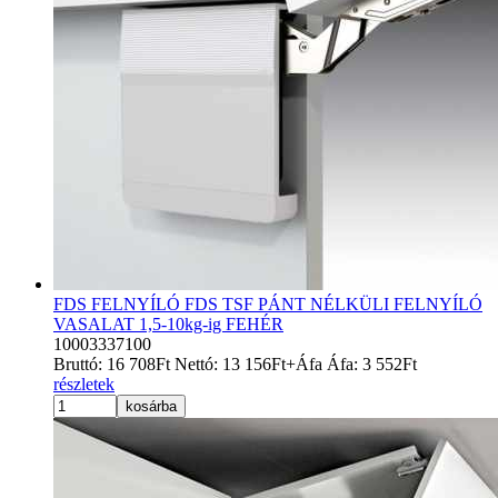
FDS FELNYÍLÓ FDS TSF PÁNT NÉLKÜLI FELNYÍLÓ
VASALAT 1,5-10kg-ig FEHÉR
10003337100
Bruttó:
16 708
Ft
Nettó:
13 156
Ft
+Áfa
Áfa:
3 552
Ft
részletek
kosárba