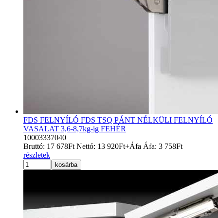
FDS FELNYÍLÓ FDS TSQ PÁNT NÉLKÜLI FELNYÍLÓ
VASALAT 3,6-8,7kg-ig FEHÉR
10003337040
Bruttó:
17 678
Ft
Nettó:
13 920
Ft
+Áfa
Áfa:
3 758
Ft
részletek
kosárba