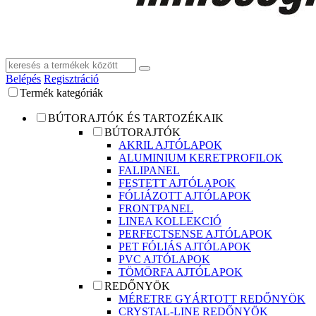
Belépés
Regisztráció
Termék kategóriák
BÚTORAJTÓK ÉS TARTOZÉKAIK
BÚTORAJTÓK
AKRIL AJTÓLAPOK
ALUMINIUM KERETPROFILOK
FALIPANEL
FESTETT AJTÓLAPOK
FÓLIÁZOTT AJTÓLAPOK
FRONTPANEL
LINEA KOLLEKCIÓ
PERFECTSENSE AJTÓLAPOK
PET FÓLIÁS AJTÓLAPOK
PVC AJTÓLAPOK
TÖMÖRFA AJTÓLAPOK
REDŐNYÖK
MÉRETRE GYÁRTOTT REDŐNYÖK
CRYSTAL-LINE REDŐNYÖK