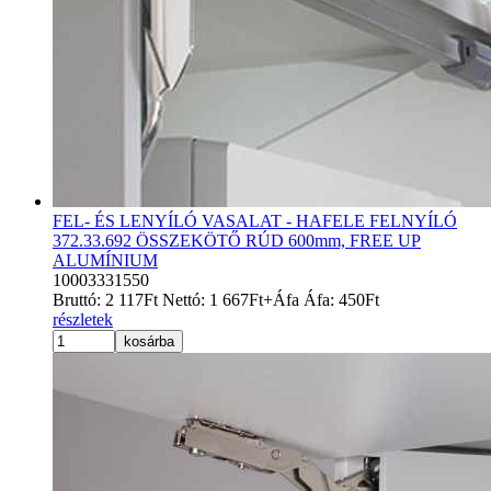
FEL- ÉS LENYÍLÓ VASALAT - HAFELE FELNYÍLÓ
372.33.692 ÖSSZEKÖTŐ RÚD 600mm, FREE UP
ALUMÍNIUM
10003331550
Bruttó:
2 117
Ft
Nettó:
1 667
Ft
+Áfa
Áfa:
450
Ft
részletek
kosárba