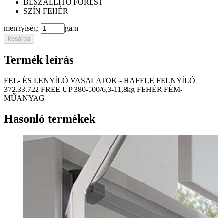
BESZÁLLÍTÓ
FOREST
SZÍN
FEHÉR
mennyiség:
garn
kosárba
Termék leírás
FEL- ÉS LENYÍLÓ VASALATOK - HAFELE FELNYÍLÓ
372.33.722 FREE UP 380-500/6,3-11,8kg FEHÉR FÉM-
MŰANYAG
Hasonló termékek