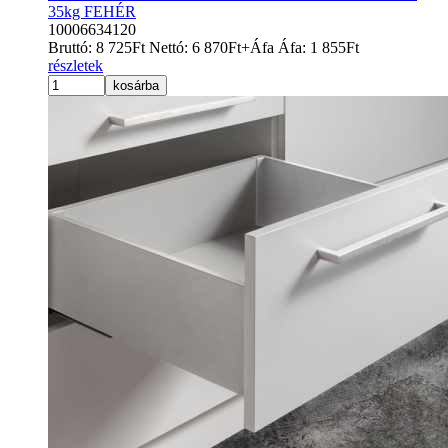
35kg FEHÉR
10006634120
Bruttó:
8 725
Ft
Nettó:
6 870
Ft
+Áfa
Áfa:
1 855
Ft
részletek
kosárba