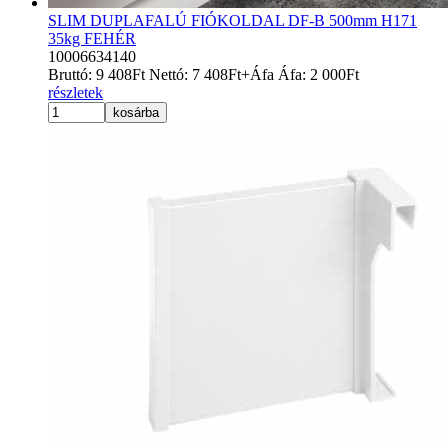
SLIM DUPLAFALÚ FIÓKOLDAL DF-B 500mm H171
35kg FEHÉR
10006634140
Bruttó:
9 408
Ft
Nettó:
7 408
Ft
+Áfa
Áfa:
2 000
Ft
részletek
kosárba