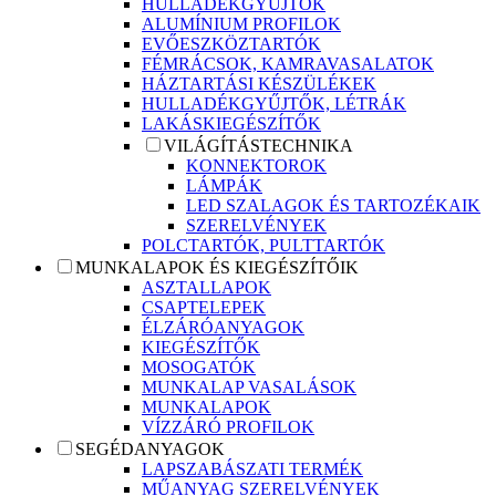
HULLADÉKGYŰJTŐK
ALUMÍNIUM PROFILOK
EVŐESZKÖZTARTÓK
FÉMRÁCSOK, KAMRAVASALATOK
HÁZTARTÁSI KÉSZÜLÉKEK
HULLADÉKGYŰJTŐK, LÉTRÁK
LAKÁSKIEGÉSZÍTŐK
VILÁGÍTÁSTECHNIKA
KONNEKTOROK
LÁMPÁK
LED SZALAGOK ÉS TARTOZÉKAIK
SZERELVÉNYEK
POLCTARTÓK, PULTTARTÓK
MUNKALAPOK ÉS KIEGÉSZÍTŐIK
ASZTALLAPOK
CSAPTELEPEK
ÉLZÁRÓANYAGOK
KIEGÉSZÍTŐK
MOSOGATÓK
MUNKALAP VASALÁSOK
MUNKALAPOK
VÍZZÁRÓ PROFILOK
SEGÉDANYAGOK
LAPSZABÁSZATI TERMÉK
MŰANYAG SZERELVÉNYEK