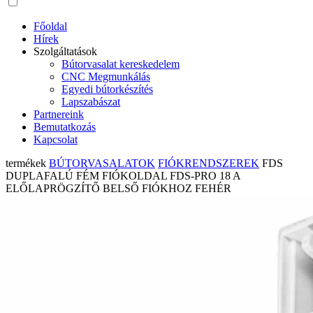
Főoldal
Hírek
Szolgáltatások
Bútorvasalat kereskedelem
CNC Megmunkálás
Egyedi bútorkészítés
Lapszabászat
Partnereink
Bemutatkozás
Kapcsolat
termékek
BÚTORVASALATOK
FIÓKRENDSZEREK
FDS
DUPLAFALÚ FÉM FIÓKOLDAL FDS-PRO 18 A
ELŐLAPRÖGZÍTŐ BELSŐ FIÓKHOZ FEHÉR