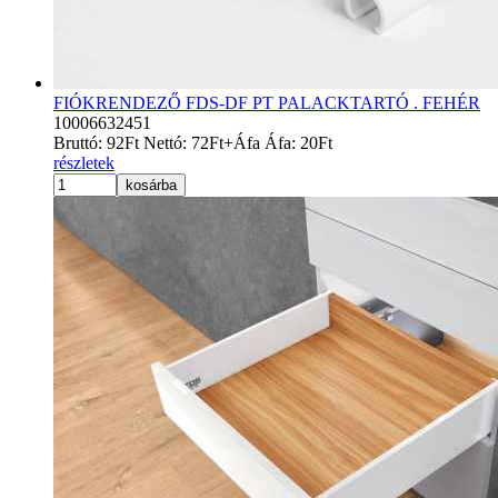
FIÓKRENDEZŐ FDS-DF PT PALACKTARTÓ . FEHÉR
10006632451
Bruttó:
92
Ft
Nettó:
72
Ft
+Áfa
Áfa:
20
Ft
részletek
kosárba