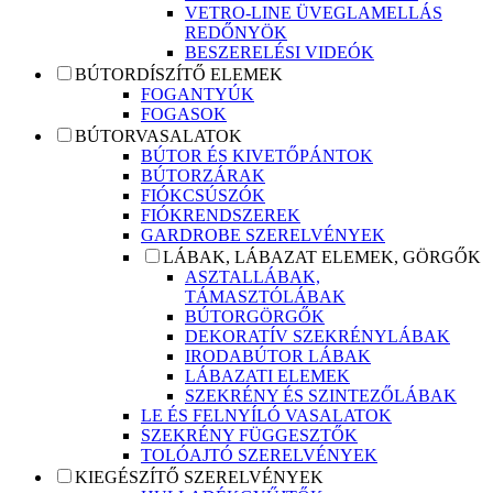
VETRO-LINE ÜVEGLAMELLÁS
REDŐNYÖK
BESZERELÉSI VIDEÓK
BÚTORDÍSZÍTŐ ELEMEK
FOGANTYÚK
FOGASOK
BÚTORVASALATOK
BÚTOR ÉS KIVETŐPÁNTOK
BÚTORZÁRAK
FIÓKCSÚSZÓK
FIÓKRENDSZEREK
GARDROBE SZERELVÉNYEK
LÁBAK, LÁBAZAT ELEMEK, GÖRGŐK
ASZTALLÁBAK,
TÁMASZTÓLÁBAK
BÚTORGÖRGŐK
DEKORATÍV SZEKRÉNYLÁBAK
IRODABÚTOR LÁBAK
LÁBAZATI ELEMEK
SZEKRÉNY ÉS SZINTEZŐLÁBAK
LE ÉS FELNYÍLÓ VASALATOK
SZEKRÉNY FÜGGESZTŐK
TOLÓAJTÓ SZERELVÉNYEK
KIEGÉSZÍTŐ SZERELVÉNYEK