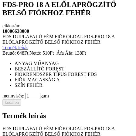
FDS-PRO 18 A ELŐLAPRÖGZÍTŐ
BELSŐ FIÓKHOZ FEHÉR
cikkszám
10006638000
FDS DUPLAFALÚ FÉM FIÓKOLDAL FDS-PRO 18 A
ELŐLAPRÖGZÍTŐ BELSŐ FIÓKHOZ FEHÉR
Termék leírás
Bruttó:
648
Ft
Nettó:
510
Ft
+Áfa
Áfa:
138
Ft
ANYAG
MŰANYAG
BESZÁLLÍTÓ
FOREST
FIÓKRENDSZER TÍPUS
FOREST FDS
FIÓK MAGASSÁG
A
SZÍN
FEHÉR
mennyiség:
garn
kosárba
Termék leírás
FDS DUPLAFALÚ FÉM FIÓKOLDAL FDS-PRO 18 A
ELŐLAPRÖGZÍTŐ BELSŐ FIÓKHOZ FEHÉR