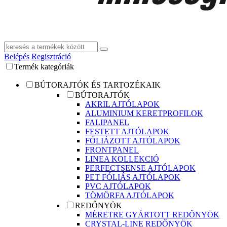
Belépés
Regisztráció
Termék kategóriák
BÚTORAJTÓK ÉS TARTOZÉKAIK
BÚTORAJTÓK
AKRIL AJTÓLAPOK
ALUMINIUM KERETPROFILOK
FALIPANEL
FESTETT AJTÓLAPOK
FÓLIÁZOTT AJTÓLAPOK
FRONTPANEL
LINEA KOLLEKCIÓ
PERFECTSENSE AJTÓLAPOK
PET FÓLIÁS AJTÓLAPOK
PVC AJTÓLAPOK
TÖMÖRFA AJTÓLAPOK
REDŐNYÖK
MÉRETRE GYÁRTOTT REDŐNYÖK
CRYSTAL-LINE REDŐNYÖK