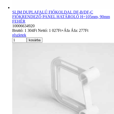
SLIM DUPLAFALÚ FIÓKOLDAL DF-B/DF-C
FIÓKRENDEZŐ PANEL HATÁROLÓ H=105mm, 90mm
FEHÉR
10006634920
Bruttó:
1 304
Ft
Nettó:
1 027
Ft
+Áfa
Áfa:
277
Ft
részletek
kosárba