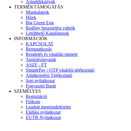
Ajándékkártyák
TERMÉKTÁMOGATÁS
Munkalapok
Hírek
Big Green Egg
Redőny beszerelési videók
Letölthető Katalógusok
INFORMÁCIÓK
KAPCSOLAT
Bemutatkozás
Rendelés és vásárlás menete
Tanúsítványaink
ASZF - FT
SimplePay / OTP vásárlói tájékoztató
Adatkezelési Tájékoztató
Jogi nyilatkozat
Fogyasztó Barát
SZEMÉLYES
Regisztáció
Fiókom
Leadott megrendeléseim
Elállási nyilatkozat
EUTR Nyilatkozat