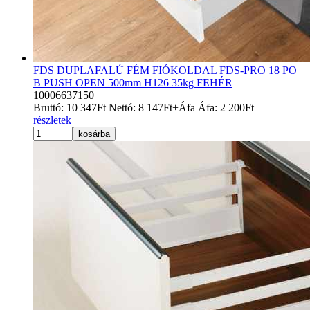
FDS DUPLAFALÚ FÉM FIÓKOLDAL FDS-PRO 18 PO
B PUSH OPEN 500mm H126 35kg FEHÉR
10006637150
Bruttó:
10 347
Ft
Nettó:
8 147
Ft
+Áfa
Áfa:
2 200
Ft
részletek
kosárba