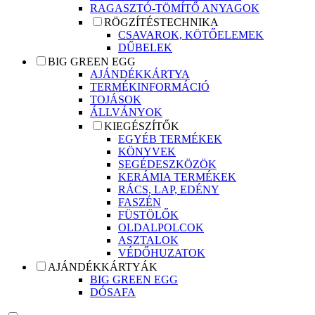
RAGASZTÓ-TÖMÍTŐ ANYAGOK
RÖGZÍTÉSTECHNIKA
CSAVAROK, KÖTŐELEMEK
DŰBELEK
BIG GREEN EGG
AJÁNDÉKKÁRTYA
TERMÉKINFORMÁCIÓ
TOJÁSOK
ÁLLVÁNYOK
KIEGÉSZÍTŐK
EGYÉB TERMÉKEK
KÖNYVEK
SEGÉDESZKÖZÖK
KERÁMIA TERMÉKEK
RÁCS, LAP, EDÉNY
FASZÉN
FÜSTÖLŐK
OLDALPOLCOK
ASZTALOK
VÉDŐHUZATOK
AJÁNDÉKKÁRTYÁK
BIG GREEN EGG
DÓSAFA