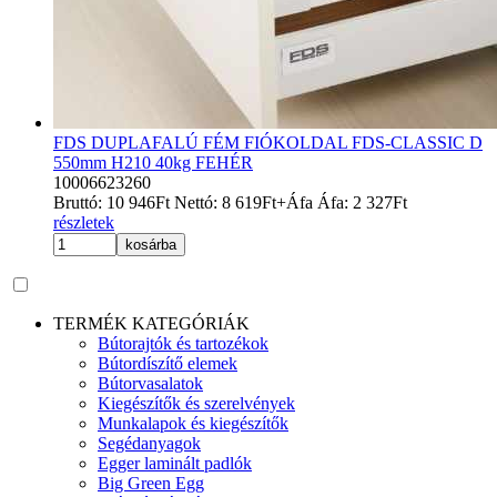
FDS DUPLAFALÚ FÉM FIÓKOLDAL FDS-CLASSIC D
550mm H210 40kg FEHÉR
10006623260
Bruttó:
10 946
Ft
Nettó:
8 619
Ft
+Áfa
Áfa:
2 327
Ft
részletek
kosárba
TERMÉK KATEGÓRIÁK
Bútorajtók és tartozékok
Bútordíszítő elemek
Bútorvasalatok
Kiegészítők és szerelvények
Munkalapok és kiegészítők
Segédanyagok
Egger laminált padlók
Big Green Egg