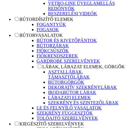
VETRO-LINE ÜVEGLAMELLÁS
REDŐNYÖK
BESZERELÉSI VIDEÓK
BÚTORDÍSZÍTŐ ELEMEK
FOGANTYÚK
FOGASOK
BÚTORVASALATOK
BÚTOR ÉS KIVETŐPÁNTOK
BÚTORZÁRAK
FIÓKCSÚSZÓK
FIÓKRENDSZEREK
GARDROBE SZERELVÉNYEK
LÁBAK, LÁBAZAT ELEMEK, GÖRGŐK
ASZTALLÁBAK,
TÁMASZTÓLÁBAK
BÚTORGÖRGŐK
DEKORATÍV SZEKRÉNYLÁBAK
IRODABÚTOR LÁBAK
LÁBAZATI ELEMEK
SZEKRÉNY ÉS SZINTEZŐLÁBAK
LE ÉS FELNYÍLÓ VASALATOK
SZEKRÉNY FÜGGESZTŐK
TOLÓAJTÓ SZERELVÉNYEK
KIEGÉSZÍTŐ SZERELVÉNYEK