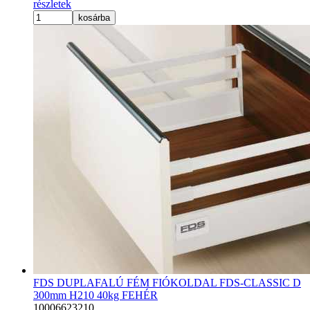
részletek
kosárba
FDS DUPLAFALÚ FÉM FIÓKOLDAL FDS-CLASSIC D
300mm H210 40kg FEHÉR
10006623210