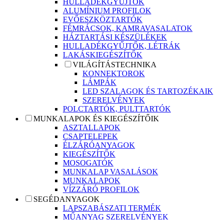
HULLADÉKGYŰJTŐK
ALUMÍNIUM PROFILOK
EVŐESZKÖZTARTÓK
FÉMRÁCSOK, KAMRAVASALATOK
HÁZTARTÁSI KÉSZÜLÉKEK
HULLADÉKGYŰJTŐK, LÉTRÁK
LAKÁSKIEGÉSZÍTŐK
VILÁGÍTÁSTECHNIKA
KONNEKTOROK
LÁMPÁK
LED SZALAGOK ÉS TARTOZÉKAIK
SZERELVÉNYEK
POLCTARTÓK, PULTTARTÓK
MUNKALAPOK ÉS KIEGÉSZÍTŐIK
ASZTALLAPOK
CSAPTELEPEK
ÉLZÁRÓANYAGOK
KIEGÉSZÍTŐK
MOSOGATÓK
MUNKALAP VASALÁSOK
MUNKALAPOK
VÍZZÁRÓ PROFILOK
SEGÉDANYAGOK
LAPSZABÁSZATI TERMÉK
MŰANYAG SZERELVÉNYEK