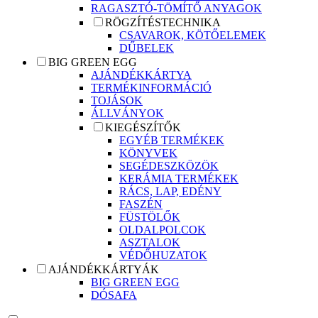
RAGASZTÓ-TÖMÍTŐ ANYAGOK
RÖGZÍTÉSTECHNIKA
CSAVAROK, KÖTŐELEMEK
DŰBELEK
BIG GREEN EGG
AJÁNDÉKKÁRTYA
TERMÉKINFORMÁCIÓ
TOJÁSOK
ÁLLVÁNYOK
KIEGÉSZÍTŐK
EGYÉB TERMÉKEK
KÖNYVEK
SEGÉDESZKÖZÖK
KERÁMIA TERMÉKEK
RÁCS, LAP, EDÉNY
FASZÉN
FÜSTÖLŐK
OLDALPOLCOK
ASZTALOK
VÉDŐHUZATOK
AJÁNDÉKKÁRTYÁK
BIG GREEN EGG
DÓSAFA