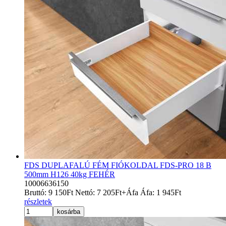
FDS DUPLAFALÚ FÉM FIÓKOLDAL FDS-PRO 18 B
500mm H126 40kg FEHÉR
10006636150
Bruttó:
9 150
Ft
Nettó:
7 205
Ft
+Áfa
Áfa:
1 945
Ft
részletek
kosárba