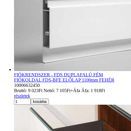
FIÓKRENDSZER - FDS DUPLAFALÚ FÉM
FIÓKOLDAL FDS-BFE ELŐLAP 1100mm FEHÉR
10006632450
Bruttó:
9 023
Ft
Nettó:
7 105
Ft
+Áfa
Áfa:
1 918
Ft
részletek
kosárba