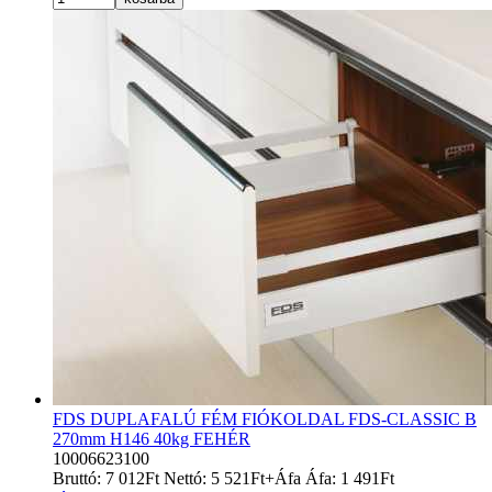
FDS DUPLAFALÚ FÉM FIÓKOLDAL FDS-CLASSIC B
270mm H146 40kg FEHÉR
10006623100
Bruttó:
7 012
Ft
Nettó:
5 521
Ft
+Áfa
Áfa:
1 491
Ft