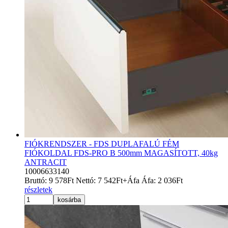
FIÓKRENDSZER - FDS DUPLAFALÚ FÉM
FIÓKOLDAL FDS-PRO B 500mm MAGASÍTOTT, 40kg
ANTRACIT
10006633140
Bruttó:
9 578
Ft
Nettó:
7 542
Ft
+Áfa
Áfa:
2 036
Ft
részletek
kosárba