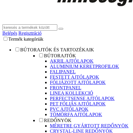
Belépés
Regisztráció
Termék kategóriák
BÚTORAJTÓK ÉS TARTOZÉKAIK
BÚTORAJTÓK
AKRIL AJTÓLAPOK
ALUMINIUM KERETPROFILOK
FALIPANEL
FESTETT AJTÓLAPOK
FÓLIÁZOTT AJTÓLAPOK
FRONTPANEL
LINEA KOLLEKCIÓ
PERFECTSENSE AJTÓLAPOK
PET FÓLIÁS AJTÓLAPOK
PVC AJTÓLAPOK
TÖMÖRFA AJTÓLAPOK
REDŐNYÖK
MÉRETRE GYÁRTOTT REDŐNYÖK
CRYSTAL-LINE REDŐNYÖK