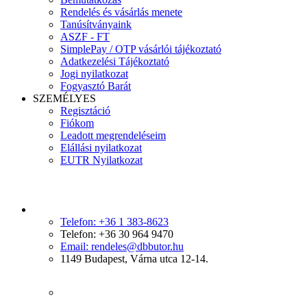
Rendelés és vásárlás menete
Tanúsítványaink
ASZF - FT
SimplePay / OTP vásárlói tájékoztató
Adatkezelési Tájékoztató
Jogi nyilatkozat
Fogyasztó Barát
SZEMÉLYES
Regisztáció
Fiókom
Leadott megrendeléseim
Elállási nyilatkozat
EUTR Nyilatkozat
Telefon: +36 1 383-8623
Telefon: +36 30 964 9470
Email: rendeles@dbbutor.hu
1149 Budapest, Várna utca 12-14.