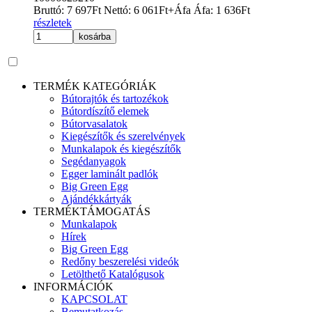
Bruttó:
7 697
Ft
Nettó:
6 061
Ft
+Áfa
Áfa:
1 636
Ft
részletek
kosárba
TERMÉK KATEGÓRIÁK
Bútorajtók és tartozékok
Bútordíszítő elemek
Bútorvasalatok
Kiegészítők és szerelvények
Munkalapok és kiegészítők
Segédanyagok
Egger laminált padlók
Big Green Egg
Ajándékkártyák
TERMÉKTÁMOGATÁS
Munkalapok
Hírek
Big Green Egg
Redőny beszerelési videók
Letölthető Katalógusok
INFORMÁCIÓK
KAPCSOLAT
Bemutatkozás