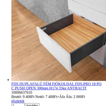
FDS DUPLAFALÚ FÉM FIÓKOLDAL FDS-PRO 18 PO
C PUSH OPEN 300mm H174 35kg ANTRACIT
10006637610
Bruttó:
9 408
Ft
Nettó:
7 408
Ft
+Áfa
Áfa:
2 000
Ft
részletek
kosárba