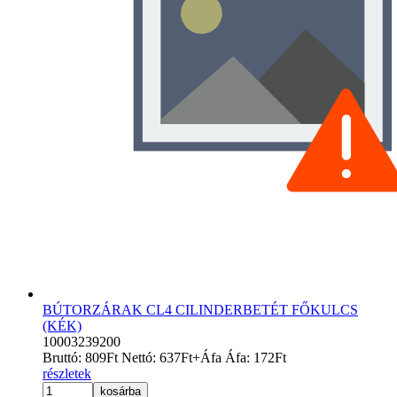
BÚTORZÁRAK CL4 CILINDERBETÉT FŐKULCS
(KÉK)
10003239200
Bruttó:
809
Ft
Nettó:
637
Ft
+Áfa
Áfa:
172
Ft
részletek
kosárba