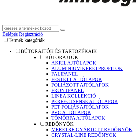
Belépés
Regisztráció
Termék kategóriák
BÚTORAJTÓK ÉS TARTOZÉKAIK
BÚTORAJTÓK
AKRIL AJTÓLAPOK
ALUMINIUM KERETPROFILOK
FALIPANEL
FESTETT AJTÓLAPOK
FÓLIÁZOTT AJTÓLAPOK
FRONTPANEL
LINEA KOLLEKCIÓ
PERFECTSENSE AJTÓLAPOK
PET FÓLIÁS AJTÓLAPOK
PVC AJTÓLAPOK
TÖMÖRFA AJTÓLAPOK
REDŐNYÖK
MÉRETRE GYÁRTOTT REDŐNYÖK
CRYSTAL-LINE REDŐNYÖK