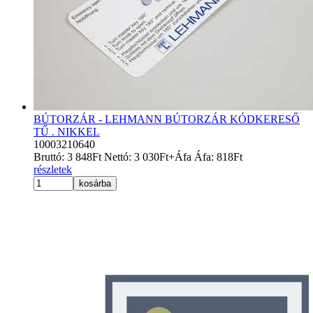
BÚTORZÁR - LEHMANN BÚTORZÁR KÓDKERESŐ
TŰ . NIKKEL
10003210640
Bruttó:
3 848
Ft
Nettó:
3 030
Ft
+Áfa
Áfa:
818
Ft
részletek
kosárba