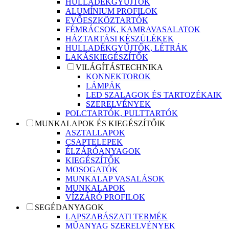
HULLADÉKGYŰJTŐK
ALUMÍNIUM PROFILOK
EVŐESZKÖZTARTÓK
FÉMRÁCSOK, KAMRAVASALATOK
HÁZTARTÁSI KÉSZÜLÉKEK
HULLADÉKGYŰJTŐK, LÉTRÁK
LAKÁSKIEGÉSZÍTŐK
VILÁGÍTÁSTECHNIKA
KONNEKTOROK
LÁMPÁK
LED SZALAGOK ÉS TARTOZÉKAIK
SZERELVÉNYEK
POLCTARTÓK, PULTTARTÓK
MUNKALAPOK ÉS KIEGÉSZÍTŐIK
ASZTALLAPOK
CSAPTELEPEK
ÉLZÁRÓANYAGOK
KIEGÉSZÍTŐK
MOSOGATÓK
MUNKALAP VASALÁSOK
MUNKALAPOK
VÍZZÁRÓ PROFILOK
SEGÉDANYAGOK
LAPSZABÁSZATI TERMÉK
MŰANYAG SZERELVÉNYEK