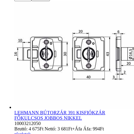
LEHMANN BÚTORZÁR 391 KISFIÓKZÁR
FŐKULCSOS JOBBOS NIKKEL
10003212050
Bruttó:
4 675
Ft
Nettó:
3 681
Ft
+Áfa
Áfa:
994
Ft