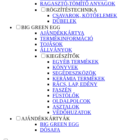
RAGASZTÓ-TÖMÍTŐ ANYAGOK
RÖGZÍTÉSTECHNIKA
CSAVAROK, KÖTŐELEMEK
DŰBELEK
BIG GREEN EGG
AJÁNDÉKKÁRTYA
TERMÉKINFORMÁCIÓ
TOJÁSOK
ÁLLVÁNYOK
KIEGÉSZÍTŐK
EGYÉB TERMÉKEK
KÖNYVEK
SEGÉDESZKÖZÖK
KERÁMIA TERMÉKEK
RÁCS, LAP, EDÉNY
FASZÉN
FÜSTÖLŐK
OLDALPOLCOK
ASZTALOK
VÉDŐHUZATOK
AJÁNDÉKKÁRTYÁK
BIG GREEN EGG
DÓSAFA