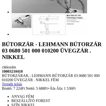
BÚTORZÁR - LEHMANN BÚTORZÁR
03 0680 501 000 010200 ÜVEGZÁR .
NIKKEL
cikkszám
10003210410
BÚTORZÁRAK - LEHMANN BÚTORZÁR 03 0680 501 000
010200 ÜVEGZÁR . NIKKEL FÉM
Termék leírás
Bruttó:
7 224
Ft
Nettó:
5 688
Ft
+Áfa
Áfa:
1 536
Ft
ANYAG
FÉM
BESZÁLLÍTÓ
FOREST
SZÍN
NIKKEL