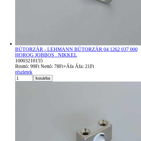
BÚTORZÁR - LEHMANN BÚTORZÁR 04 1262 037 000
HOROG JOBBOS . NIKKEL
10003210155
Bruttó:
99
Ft
Nettó:
78
Ft
+Áfa
Áfa:
21
Ft
részletek
kosárba