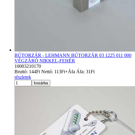
BÚTORZÁR - LEHMANN BÚTORZÁR 03 1225 011 000
VÉGZÁRÓ NIKKEL-FEHÉR
10003210170
Bruttó:
144
Ft
Nettó:
113
Ft
+Áfa
Áfa:
31
Ft
részletek
kosárba