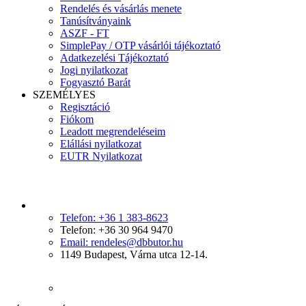
Rendelés és vásárlás menete
Tanúsítványaink
ASZF - FT
SimplePay / OTP vásárlói tájékoztató
Adatkezelési Tájékoztató
Jogi nyilatkozat
Fogyasztó Barát
SZEMÉLYES
Regisztáció
Fiókom
Leadott megrendeléseim
Elállási nyilatkozat
EUTR Nyilatkozat
Telefon: +36 1 383-8623
Telefon: +36 30 964 9470
Email: rendeles@dbbutor.hu
1149 Budapest, Várna utca 12-14.