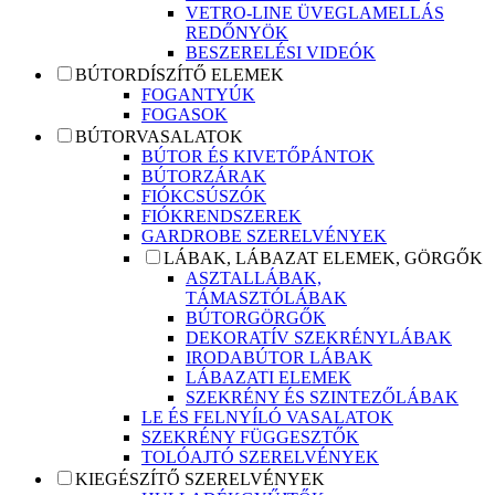
VETRO-LINE ÜVEGLAMELLÁS
REDŐNYÖK
BESZERELÉSI VIDEÓK
BÚTORDÍSZÍTŐ ELEMEK
FOGANTYÚK
FOGASOK
BÚTORVASALATOK
BÚTOR ÉS KIVETŐPÁNTOK
BÚTORZÁRAK
FIÓKCSÚSZÓK
FIÓKRENDSZEREK
GARDROBE SZERELVÉNYEK
LÁBAK, LÁBAZAT ELEMEK, GÖRGŐK
ASZTALLÁBAK,
TÁMASZTÓLÁBAK
BÚTORGÖRGŐK
DEKORATÍV SZEKRÉNYLÁBAK
IRODABÚTOR LÁBAK
LÁBAZATI ELEMEK
SZEKRÉNY ÉS SZINTEZŐLÁBAK
LE ÉS FELNYÍLÓ VASALATOK
SZEKRÉNY FÜGGESZTŐK
TOLÓAJTÓ SZERELVÉNYEK
KIEGÉSZÍTŐ SZERELVÉNYEK