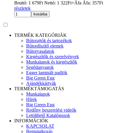
Bruttó:
1 679
Ft
Nettó:
1 322
Ft
+Áfa
Áfa:
357
Ft
részletek
kosárba
TERMÉK KATEGÓRIÁK
Bútorajtók és tartozékok
Bútordíszítő elemek
Bútorvasalatok
Kiegészítők és szerelvények
Munkalapok és kiegészítők
Segédanyagok
Egger laminált padlók
Big Green Egg
Ajándékkártyák
TERMÉKTÁMOGATÁS
Munkalapok
Hírek
Big Green Egg
Redőny beszerelési videók
Letölthető Katalógusok
INFORMÁCIÓK
KAPCSOLAT
Bemutatkozás