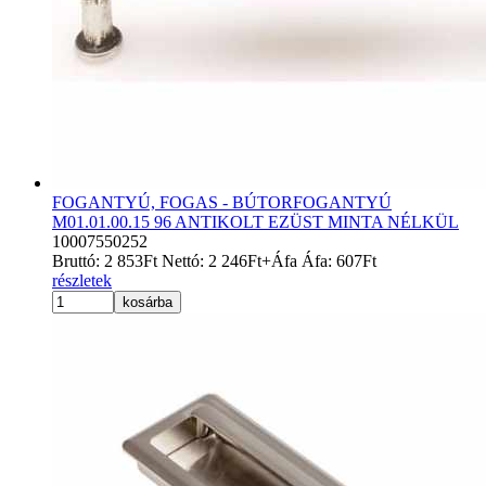
FOGANTYÚ, FOGAS - BÚTORFOGANTYÚ
M01.01.00.15 96 ANTIKOLT EZÜST MINTA NÉLKÜL
10007550252
Bruttó:
2 853
Ft
Nettó:
2 246
Ft
+Áfa
Áfa:
607
Ft
részletek
kosárba