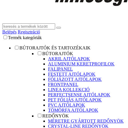
Belépés
Regisztráció
Termék kategóriák
BÚTORAJTÓK ÉS TARTOZÉKAIK
BÚTORAJTÓK
AKRIL AJTÓLAPOK
ALUMINIUM KERETPROFILOK
FALIPANEL
FESTETT AJTÓLAPOK
FÓLIÁZOTT AJTÓLAPOK
FRONTPANEL
LINEA KOLLEKCIÓ
PERFECTSENSE AJTÓLAPOK
PET FÓLIÁS AJTÓLAPOK
PVC AJTÓLAPOK
TÖMÖRFA AJTÓLAPOK
REDŐNYÖK
MÉRETRE GYÁRTOTT REDŐNYÖK
CRYSTAL-LINE REDŐNYÖK