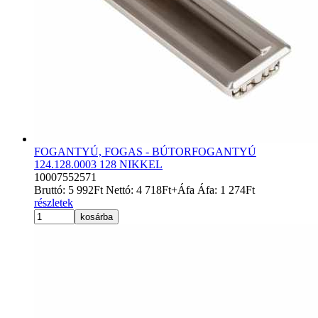
FOGANTYÚ, FOGAS - BÚTORFOGANTYÚ
124.128.0003 128 NIKKEL
10007552571
Bruttó:
5 992
Ft
Nettó:
4 718
Ft
+Áfa
Áfa:
1 274
Ft
részletek
kosárba