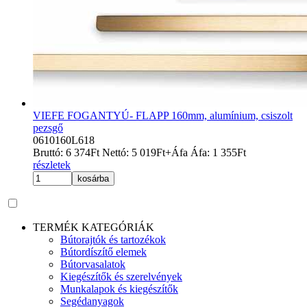
VIEFE FOGANTYÚ- FLAPP 160mm, alumínium, csiszolt
pezsgő
0610160L618
Bruttó:
6 374
Ft
Nettó:
5 019
Ft
+Áfa
Áfa:
1 355
Ft
részletek
kosárba
TERMÉK KATEGÓRIÁK
Bútorajtók és tartozékok
Bútordíszítő elemek
Bútorvasalatok
Kiegészítők és szerelvények
Munkalapok és kiegészítők
Segédanyagok