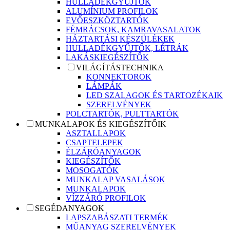
HULLADÉKGYŰJTŐK
ALUMÍNIUM PROFILOK
EVŐESZKÖZTARTÓK
FÉMRÁCSOK, KAMRAVASALATOK
HÁZTARTÁSI KÉSZÜLÉKEK
HULLADÉKGYŰJTŐK, LÉTRÁK
LAKÁSKIEGÉSZÍTŐK
VILÁGÍTÁSTECHNIKA
KONNEKTOROK
LÁMPÁK
LED SZALAGOK ÉS TARTOZÉKAIK
SZERELVÉNYEK
POLCTARTÓK, PULTTARTÓK
MUNKALAPOK ÉS KIEGÉSZÍTŐIK
ASZTALLAPOK
CSAPTELEPEK
ÉLZÁRÓANYAGOK
KIEGÉSZÍTŐK
MOSOGATÓK
MUNKALAP VASALÁSOK
MUNKALAPOK
VÍZZÁRÓ PROFILOK
SEGÉDANYAGOK
LAPSZABÁSZATI TERMÉK
MŰANYAG SZERELVÉNYEK