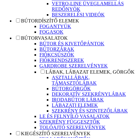
VETRO-LINE ÜVEGLAMELLÁS
REDŐNYÖK
BESZERELÉSI VIDEÓK
BÚTORDÍSZÍTŐ ELEMEK
FOGANTYÚK
FOGASOK
BÚTORVASALATOK
BÚTOR ÉS KIVETŐPÁNTOK
BÚTORZÁRAK
FIÓKCSÚSZÓK
FIÓKRENDSZEREK
GARDROBE SZERELVÉNYEK
LÁBAK, LÁBAZAT ELEMEK, GÖRGŐK
ASZTALLÁBAK,
TÁMASZTÓLÁBAK
BÚTORGÖRGŐK
DEKORATÍV SZEKRÉNYLÁBAK
IRODABÚTOR LÁBAK
LÁBAZATI ELEMEK
SZEKRÉNY ÉS SZINTEZŐLÁBAK
LE ÉS FELNYÍLÓ VASALATOK
SZEKRÉNY FÜGGESZTŐK
TOLÓAJTÓ SZERELVÉNYEK
KIEGÉSZÍTŐ SZERELVÉNYEK