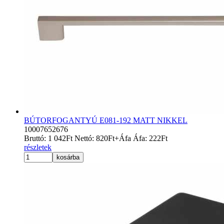
BÚTORFOGANTYÚ E081-192 MATT NIKKEL
10007652676
Bruttó:
1 042
Ft
Nettó:
820
Ft
+Áfa
Áfa:
222
Ft
részletek
kosárba