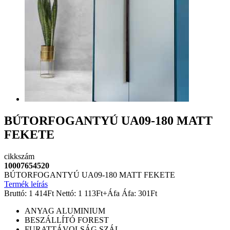
BÚTORFOGANTYÚ UA09-180 MATT
FEKETE
cikkszám
10007654520
BÚTORFOGANTYÚ UA09-180 MATT FEKETE
Termék leírás
Bruttó:
1 414
Ft
Nettó:
1 113
Ft
+Áfa
Áfa:
301
Ft
ANYAG
ALUMINIUM
BESZÁLLÍTÓ
FOREST
FURATTÁVOLSÁG
SZÁL