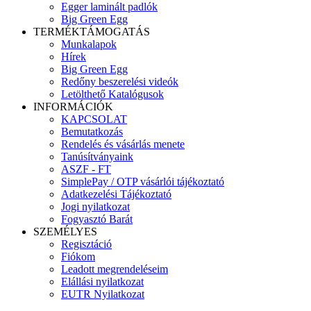
Egger laminált padlók
Big Green Egg
TERMÉKTÁMOGATÁS
Munkalapok
Hírek
Big Green Egg
Redőny beszerelési videók
Letölthető Katalógusok
INFORMÁCIÓK
KAPCSOLAT
Bemutatkozás
Rendelés és vásárlás menete
Tanúsítványaink
ASZF - FT
SimplePay / OTP vásárlói tájékoztató
Adatkezelési Tájékoztató
Jogi nyilatkozat
Fogyasztó Barát
SZEMÉLYES
Regisztáció
Fiókom
Leadott megrendeléseim
Elállási nyilatkozat
EUTR Nyilatkozat