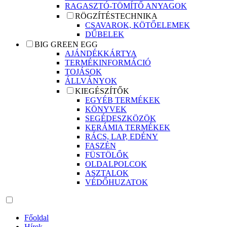
RAGASZTÓ-TÖMÍTŐ ANYAGOK
RÖGZÍTÉSTECHNIKA
CSAVAROK, KÖTŐELEMEK
DŰBELEK
BIG GREEN EGG
AJÁNDÉKKÁRTYA
TERMÉKINFORMÁCIÓ
TOJÁSOK
ÁLLVÁNYOK
KIEGÉSZÍTŐK
EGYÉB TERMÉKEK
KÖNYVEK
SEGÉDESZKÖZÖK
KERÁMIA TERMÉKEK
RÁCS, LAP, EDÉNY
FASZÉN
FÜSTÖLŐK
OLDALPOLCOK
ASZTALOK
VÉDŐHUZATOK
Főoldal
Hírek