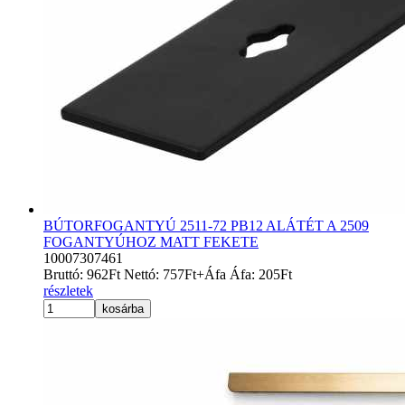
BÚTORFOGANTYÚ 2511-72 PB12 ALÁTÉT A 2509
FOGANTYÚHOZ MATT FEKETE
10007307461
Bruttó:
962
Ft
Nettó:
757
Ft
+Áfa
Áfa:
205
Ft
részletek
kosárba