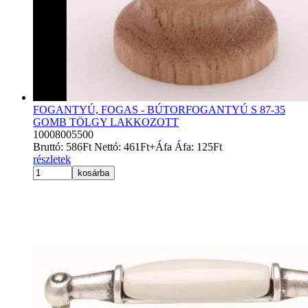
FOGANTYÚ, FOGAS - BÚTORFOGANTYÚ S 87-35
GOMB TÖLGY LAKKOZOTT
10008005500
Bruttó:
586
Ft
Nettó:
461
Ft
+Áfa
Áfa:
125
Ft
részletek
kosárba