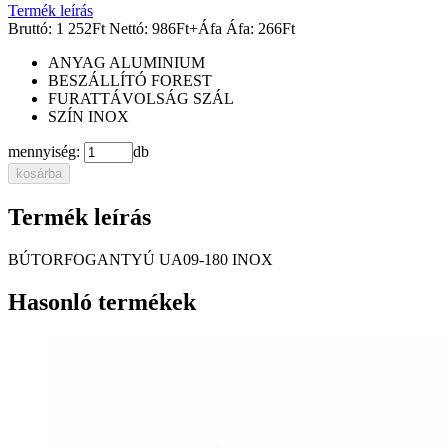
Termék leírás
Bruttó:
1 252
Ft
Nettó:
986
Ft
+Áfa
Áfa:
266
Ft
ANYAG
ALUMINIUM
BESZÁLLÍTÓ
FOREST
FURATTÁVOLSÁG
SZÁL
SZÍN
INOX
mennyiség:
db
kosárba
Termék leírás
BÚTORFOGANTYÚ UA09-180 INOX
Hasonló termékek