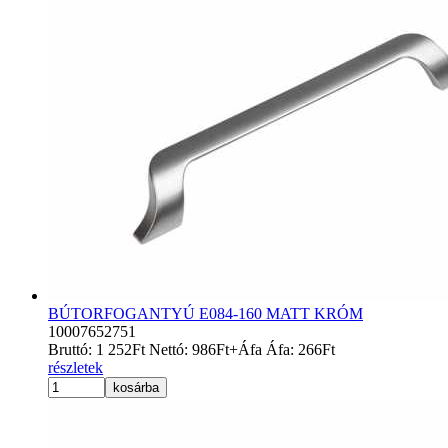
BÚTORFOGANTYÚ E084-160 MATT KRÓM
10007652751
Bruttó:
1 252
Ft
Nettó:
986
Ft
+Áfa
Áfa:
266
Ft
részletek
kosárba