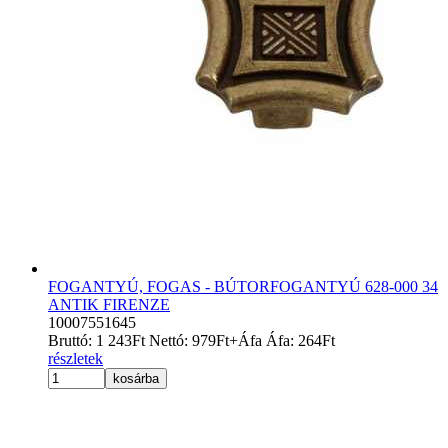
FOGANTYÚ, FOGAS - BÚTORFOGANTYÚ 628-000 34
ANTIK FIRENZE
10007551645
Bruttó:
1 243
Ft
Nettó:
979
Ft
+Áfa
Áfa:
264
Ft
részletek
kosárba