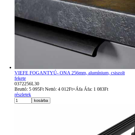
VIEFE FOGANTYÚ- ONA 256mm, alumínium, csiszolt
fekete
0372256L30
Bruttó:
5 095
Ft
Nettó:
4 012
Ft
+Áfa
Áfa:
1 083
Ft
részletek
kosárba