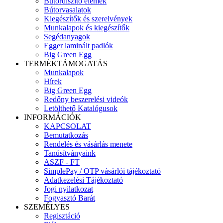
Bútordíszítő elemek
Bútorvasalatok
Kiegészítők és szerelvények
Munkalapok és kiegészítők
Segédanyagok
Egger laminált padlók
Big Green Egg
TERMÉKTÁMOGATÁS
Munkalapok
Hírek
Big Green Egg
Redőny beszerelési videók
Letölthető Katalógusok
INFORMÁCIÓK
KAPCSOLAT
Bemutatkozás
Rendelés és vásárlás menete
Tanúsítványaink
ASZF - FT
SimplePay / OTP vásárlói tájékoztató
Adatkezelési Tájékoztató
Jogi nyilatkozat
Fogyasztó Barát
SZEMÉLYES
Regisztáció