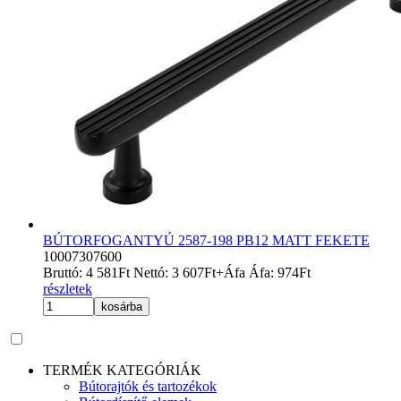
BÚTORFOGANTYÚ 2587-198 PB12 MATT FEKETE
10007307600
Bruttó:
4 581
Ft
Nettó:
3 607
Ft
+Áfa
Áfa:
974
Ft
részletek
kosárba
TERMÉK KATEGÓRIÁK
Bútorajtók és tartozékok