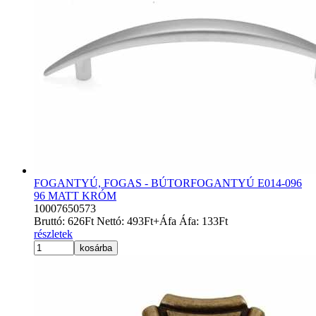
FOGANTYÚ, FOGAS - BÚTORFOGANTYÚ E014-096
96 MATT KRÓM
10007650573
Bruttó:
626
Ft
Nettó:
493
Ft
+Áfa
Áfa:
133
Ft
részletek
kosárba