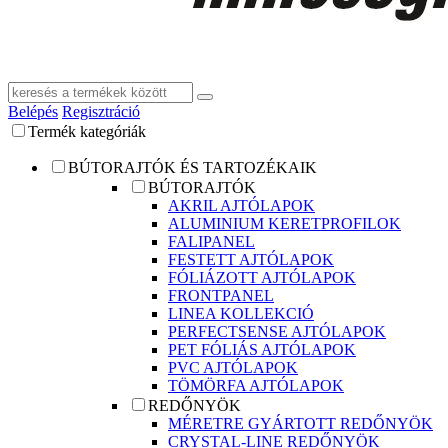
Belépés
Regisztráció
Termék kategóriák
BÚTORAJTÓK ÉS TARTOZÉKAIK
BÚTORAJTÓK
AKRIL AJTÓLAPOK
ALUMINIUM KERETPROFILOK
FALIPANEL
FESTETT AJTÓLAPOK
FÓLIÁZOTT AJTÓLAPOK
FRONTPANEL
LINEA KOLLEKCIÓ
PERFECTSENSE AJTÓLAPOK
PET FÓLIÁS AJTÓLAPOK
PVC AJTÓLAPOK
TÖMÖRFA AJTÓLAPOK
REDŐNYÖK
MÉRETRE GYÁRTOTT REDŐNYÖK
CRYSTAL-LINE REDŐNYÖK