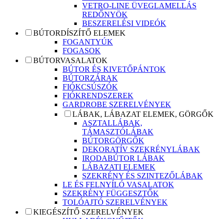
VETRO-LINE ÜVEGLAMELLÁS
REDŐNYÖK
BESZERELÉSI VIDEÓK
BÚTORDÍSZÍTŐ ELEMEK
FOGANTYÚK
FOGASOK
BÚTORVASALATOK
BÚTOR ÉS KIVETŐPÁNTOK
BÚTORZÁRAK
FIÓKCSÚSZÓK
FIÓKRENDSZEREK
GARDROBE SZERELVÉNYEK
LÁBAK, LÁBAZAT ELEMEK, GÖRGŐK
ASZTALLÁBAK,
TÁMASZTÓLÁBAK
BÚTORGÖRGŐK
DEKORATÍV SZEKRÉNYLÁBAK
IRODABÚTOR LÁBAK
LÁBAZATI ELEMEK
SZEKRÉNY ÉS SZINTEZŐLÁBAK
LE ÉS FELNYÍLÓ VASALATOK
SZEKRÉNY FÜGGESZTŐK
TOLÓAJTÓ SZERELVÉNYEK
KIEGÉSZÍTŐ SZERELVÉNYEK