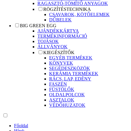
RAGASZTÓ-TÖMÍTŐ ANYAGOK
RÖGZÍTÉSTECHNIKA
CSAVAROK, KÖTŐELEMEK
DŰBELEK
BIG GREEN EGG
AJÁNDÉKKÁRTYA
TERMÉKINFORMÁCIÓ
TOJÁSOK
ÁLLVÁNYOK
KIEGÉSZÍTŐK
EGYÉB TERMÉKEK
KÖNYVEK
SEGÉDESZKÖZÖK
KERÁMIA TERMÉKEK
RÁCS, LAP, EDÉNY
FASZÉN
FÜSTÖLŐK
OLDALPOLCOK
ASZTALOK
VÉDŐHUZATOK
Főoldal
Hírek