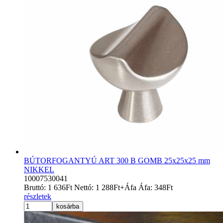
BÚTORFOGANTYÚ ART 300 B GOMB 25x25x25 mm
NIKKEL
10007530041
Bruttó:
1 636
Ft
Nettó:
1 288
Ft
+Áfa
Áfa:
348
Ft
részletek
kosárba