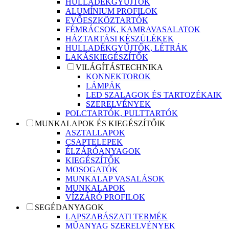
HULLADÉKGYŰJTŐK
ALUMÍNIUM PROFILOK
EVŐESZKÖZTARTÓK
FÉMRÁCSOK, KAMRAVASALATOK
HÁZTARTÁSI KÉSZÜLÉKEK
HULLADÉKGYŰJTŐK, LÉTRÁK
LAKÁSKIEGÉSZÍTŐK
VILÁGÍTÁSTECHNIKA
KONNEKTOROK
LÁMPÁK
LED SZALAGOK ÉS TARTOZÉKAIK
SZERELVÉNYEK
POLCTARTÓK, PULTTARTÓK
MUNKALAPOK ÉS KIEGÉSZÍTŐIK
ASZTALLAPOK
CSAPTELEPEK
ÉLZÁRÓANYAGOK
KIEGÉSZÍTŐK
MOSOGATÓK
MUNKALAP VASALÁSOK
MUNKALAPOK
VÍZZÁRÓ PROFILOK
SEGÉDANYAGOK
LAPSZABÁSZATI TERMÉK
MŰANYAG SZERELVÉNYEK