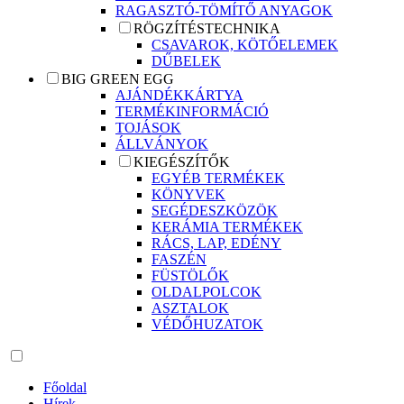
RAGASZTÓ-TÖMÍTŐ ANYAGOK
RÖGZÍTÉSTECHNIKA
CSAVAROK, KÖTŐELEMEK
DŰBELEK
BIG GREEN EGG
AJÁNDÉKKÁRTYA
TERMÉKINFORMÁCIÓ
TOJÁSOK
ÁLLVÁNYOK
KIEGÉSZÍTŐK
EGYÉB TERMÉKEK
KÖNYVEK
SEGÉDESZKÖZÖK
KERÁMIA TERMÉKEK
RÁCS, LAP, EDÉNY
FASZÉN
FÜSTÖLŐK
OLDALPOLCOK
ASZTALOK
VÉDŐHUZATOK
Főoldal
Hírek