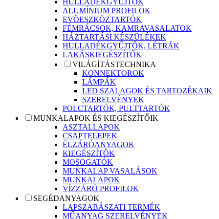
HULLADÉKGYŰJTŐK
ALUMÍNIUM PROFILOK
EVŐESZKÖZTARTÓK
FÉMRÁCSOK, KAMRAVASALATOK
HÁZTARTÁSI KÉSZÜLÉKEK
HULLADÉKGYŰJTŐK, LÉTRÁK
LAKÁSKIEGÉSZÍTŐK
VILÁGÍTÁSTECHNIKA
KONNEKTOROK
LÁMPÁK
LED SZALAGOK ÉS TARTOZÉKAIK
SZERELVÉNYEK
POLCTARTÓK, PULTTARTÓK
MUNKALAPOK ÉS KIEGÉSZÍTŐIK
ASZTALLAPOK
CSAPTELEPEK
ÉLZÁRÓANYAGOK
KIEGÉSZÍTŐK
MOSOGATÓK
MUNKALAP VASALÁSOK
MUNKALAPOK
VÍZZÁRÓ PROFILOK
SEGÉDANYAGOK
LAPSZABÁSZATI TERMÉK
MŰANYAG SZERELVÉNYEK