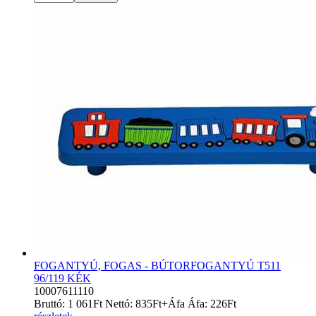
FOGANTYÚ, FOGAS - BÚTORFOGANTYÚ T511
96/119 KÉK
10007611110
Bruttó:
1 061
Ft
Nettó:
835
Ft
+Áfa
Áfa:
226
Ft