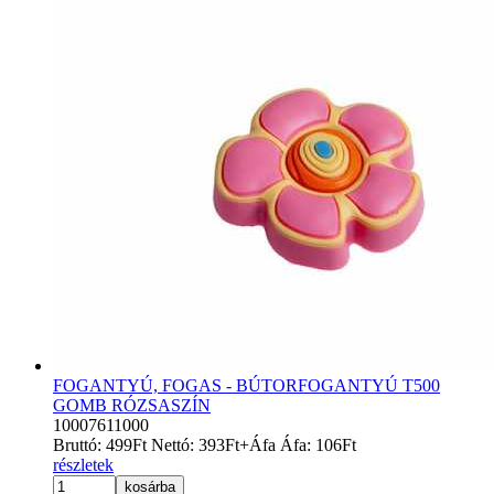
FOGANTYÚ, FOGAS - BÚTORFOGANTYÚ T500
GOMB RÓZSASZÍN
10007611000
Bruttó:
499
Ft
Nettó:
393
Ft
+Áfa
Áfa:
106
Ft
részletek
kosárba