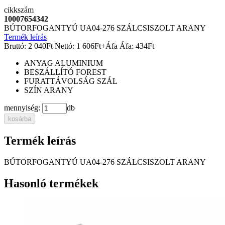
cikkszám
10007654342
BÚTORFOGANTYÚ UA04-276 SZÁLCSISZOLT ARANY
Termék leírás
Bruttó:
2 040
Ft
Nettó:
1 606
Ft
+Áfa
Áfa:
434
Ft
ANYAG
ALUMINIUM
BESZÁLLÍTÓ
FOREST
FURATTÁVOLSÁG
SZÁL
SZÍN
ARANY
mennyiség:
db
kosárba
Termék leírás
BÚTORFOGANTYÚ UA04-276 SZÁLCSISZOLT ARANY
Hasonló termékek