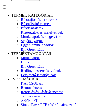
TERMÉK KATEGÓRIÁK
Bútorajtók és tartozékok
Bútordíszítő elemek
Bútorvasalatok
Kiegészítők és szerelvények
Munkalapok és kiegészítők
Segédanyagok
Egger laminált padlók
Big Green Egg
TERMÉKTÁMOGATÁS
Munkalapok
Hírek
Big Green Egg
Redőny beszerelési videók
Letölthető Katalógusok
INFORMÁCIÓK
KAPCSOLAT
Bemutatkozás
Rendelés és vásárlás menete
Tanúsítványaink
ASZF - FT
SimplePay / OTP vásárlói tájékoztató