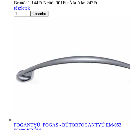
Bruttó:
1 144
Ft
Nettó:
901
Ft
+Áfa
Áfa:
243
Ft
részletek
kosárba
FOGANTYÚ, FOGAS - BÚTORFOGANTYÚ EM-053