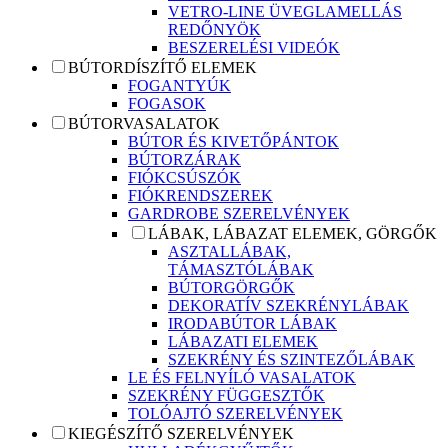
VETRO-LINE ÜVEGLAMELLÁS
REDŐNYÖK
BESZERELÉSI VIDEÓK
BÚTORDÍSZÍTŐ ELEMEK
FOGANTYÚK
FOGASOK
BÚTORVASALATOK
BÚTOR ÉS KIVETŐPÁNTOK
BÚTORZÁRAK
FIÓKCSÚSZÓK
FIÓKRENDSZEREK
GARDROBE SZERELVÉNYEK
LÁBAK, LÁBAZAT ELEMEK, GÖRGŐK
ASZTALLÁBAK,
TÁMASZTÓLÁBAK
BÚTORGÖRGŐK
DEKORATÍV SZEKRÉNYLÁBAK
IRODABÚTOR LÁBAK
LÁBAZATI ELEMEK
SZEKRÉNY ÉS SZINTEZŐLÁBAK
LE ÉS FELNYÍLÓ VASALATOK
SZEKRÉNY FÜGGESZTŐK
TOLÓAJTÓ SZERELVÉNYEK
KIEGÉSZÍTŐ SZERELVÉNYEK