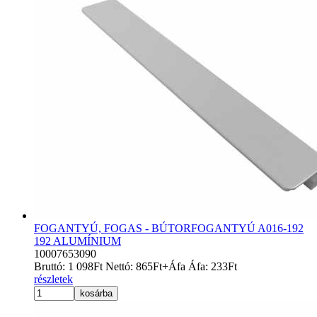
FOGANTYÚ, FOGAS - BÚTORFOGANTYÚ A016-192
192 ALUMÍNIUM
10007653090
Bruttó:
1 098
Ft
Nettó:
865
Ft
+Áfa
Áfa:
233
Ft
részletek
kosárba