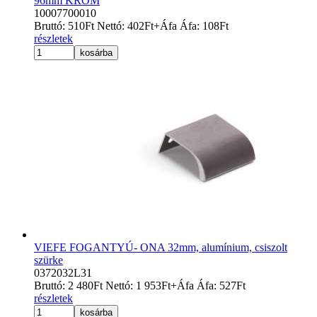
96mm KRÓM
10007700010
Bruttó:
510
Ft
Nettó:
402
Ft
+Áfa
Áfa:
108
Ft
részletek
kosárba
VIEFE FOGANTYÚ- ONA 32mm, alumínium, csiszolt
szürke
0372032L31
Bruttó:
2 480
Ft
Nettó:
1 953
Ft
+Áfa
Áfa:
527
Ft
részletek
kosárba