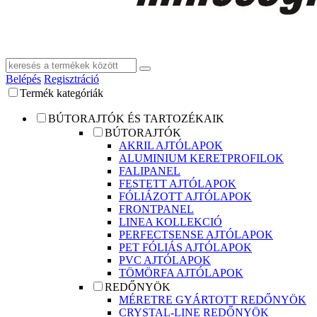
Belépés
Regisztráció
Termék kategóriák
BÚTORAJTÓK ÉS TARTOZÉKAIK
BÚTORAJTÓK
AKRIL AJTÓLAPOK
ALUMINIUM KERETPROFILOK
FALIPANEL
FESTETT AJTÓLAPOK
FÓLIÁZOTT AJTÓLAPOK
FRONTPANEL
LINEA KOLLEKCIÓ
PERFECTSENSE AJTÓLAPOK
PET FÓLIÁS AJTÓLAPOK
PVC AJTÓLAPOK
TÖMÖRFA AJTÓLAPOK
REDŐNYÖK
MÉRETRE GYÁRTOTT REDŐNYÖK
CRYSTAL-LINE REDŐNYÖK