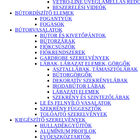
VETRO-LINE ÜVEGLAMELLÁS RED
BESZERELÉSI VIDEÓK
BÚTORDÍSZÍTŐ ELEMEK
FOGANTYÚK
FOGASOK
BÚTORVASALATOK
BÚTOR ÉS KIVETŐPÁNTOK
BÚTORZÁRAK
FIÓKCSÚSZÓK
FIÓKRENDSZEREK
GARDROBE SZERELVÉNYEK
LÁBAK, LÁBAZAT ELEMEK, GÖRGŐK
ASZTALLÁBAK, TÁMASZTÓLÁBAK
BÚTORGÖRGŐK
DEKORATÍV SZEKRÉNYLÁBAK
IRODABÚTOR LÁBAK
LÁBAZATI ELEMEK
SZEKRÉNY ÉS SZINTEZŐLÁBAK
LE ÉS FELNYÍLÓ VASALATOK
SZEKRÉNY FÜGGESZTŐK
TOLÓAJTÓ SZERELVÉNYEK
KIEGÉSZÍTŐ SZERELVÉNYEK
HULLADÉKGYŰJTŐK
ALUMÍNIUM PROFILOK
EVŐESZKÖZTARTÓK