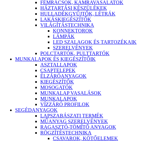
FÉMRÁCSOK, KAMRAVASALATOK
HÁZTARTÁSI KÉSZÜLÉKEK
HULLADÉKGYŰJTŐK, LÉTRÁK
LAKÁSKIEGÉSZÍTŐK
VILÁGÍTÁSTECHNIKA
KONNEKTOROK
LÁMPÁK
LED SZALAGOK ÉS TARTOZÉKAIK
SZERELVÉNYEK
POLCTARTÓK, PULTTARTÓK
MUNKALAPOK ÉS KIEGÉSZÍTŐIK
ASZTALLAPOK
CSAPTELEPEK
ÉLZÁRÓANYAGOK
KIEGÉSZÍTŐK
MOSOGATÓK
MUNKALAP VASALÁSOK
MUNKALAPOK
VÍZZÁRÓ PROFILOK
SEGÉDANYAGOK
LAPSZABÁSZATI TERMÉK
MŰANYAG SZERELVÉNYEK
RAGASZTÓ-TÖMÍTŐ ANYAGOK
RÖGZÍTÉSTECHNIKA
CSAVAROK, KÖTŐELEMEK