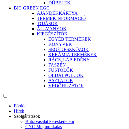
DŰBELEK
BIG GREEN EGG
AJÁNDÉKKÁRTYA
TERMÉKINFORMÁCIÓ
TOJÁSOK
ÁLLVÁNYOK
KIEGÉSZÍTŐK
EGYÉB TERMÉKEK
KÖNYVEK
SEGÉDESZKÖZÖK
KERÁMIA TERMÉKEK
RÁCS, LAP, EDÉNY
FASZÉN
FÜSTÖLŐK
OLDALPOLCOK
ASZTALOK
VÉDŐHUZATOK
Főoldal
Hírek
Szolgáltatások
Bútorvasalat kereskedelem
CNC Megmunkálás