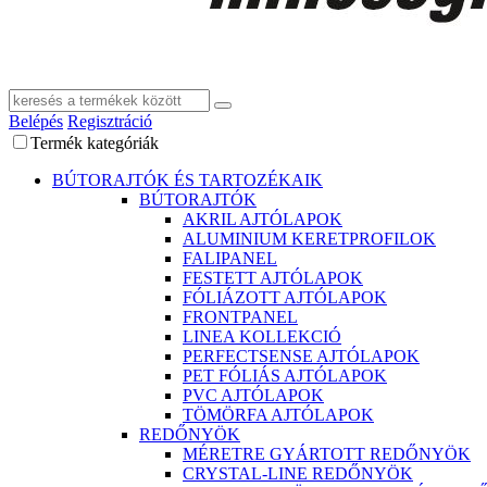
Belépés
Regisztráció
Termék kategóriák
BÚTORAJTÓK ÉS TARTOZÉKAIK
BÚTORAJTÓK
AKRIL AJTÓLAPOK
ALUMINIUM KERETPROFILOK
FALIPANEL
FESTETT AJTÓLAPOK
FÓLIÁZOTT AJTÓLAPOK
FRONTPANEL
LINEA KOLLEKCIÓ
PERFECTSENSE AJTÓLAPOK
PET FÓLIÁS AJTÓLAPOK
PVC AJTÓLAPOK
TÖMÖRFA AJTÓLAPOK
REDŐNYÖK
MÉRETRE GYÁRTOTT REDŐNYÖK
CRYSTAL-LINE REDŐNYÖK