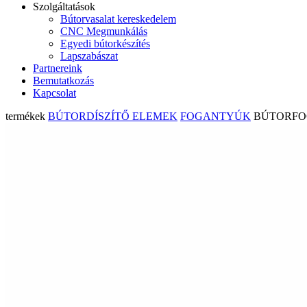
Szolgáltatások
Bútorvasalat kereskedelem
CNC Megmunkálás
Egyedi bútorkészítés
Lapszabászat
Partnereink
Bemutatkozás
Kapcsolat
termékek
BÚTORDÍSZÍTŐ ELEMEK
FOGANTYÚK
BÚTORFOG