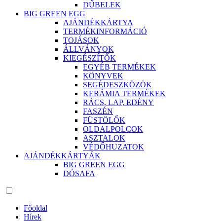
DŰBELEK
BIG GREEN EGG
AJÁNDÉKKÁRTYA
TERMÉKINFORMÁCIÓ
TOJÁSOK
ÁLLVÁNYOK
KIEGÉSZÍTŐK
EGYÉB TERMÉKEK
KÖNYVEK
SEGÉDESZKÖZÖK
KERÁMIA TERMÉKEK
RÁCS, LAP, EDÉNY
FASZÉN
FÜSTÖLŐK
OLDALPOLCOK
ASZTALOK
VÉDŐHUZATOK
AJÁNDÉKKÁRTYÁK
BIG GREEN EGG
DÓSAFA
Főoldal
Hírek