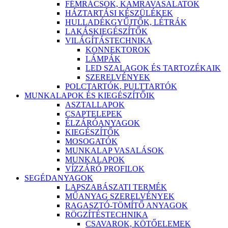
FÉMRÁCSOK, KAMRAVASALATOK
HÁZTARTÁSI KÉSZÜLÉKEK
HULLADÉKGYŰJTŐK, LÉTRÁK
LAKÁSKIEGÉSZÍTŐK
VILÁGÍTÁSTECHNIKA
KONNEKTOROK
LÁMPÁK
LED SZALAGOK ÉS TARTOZÉKAIK
SZERELVÉNYEK
POLCTARTÓK, PULTTARTÓK
MUNKALAPOK ÉS KIEGÉSZÍTŐIK
ASZTALLAPOK
CSAPTELEPEK
ÉLZÁRÓANYAGOK
KIEGÉSZÍTŐK
MOSOGATÓK
MUNKALAP VASALÁSOK
MUNKALAPOK
VÍZZÁRÓ PROFILOK
SEGÉDANYAGOK
LAPSZABÁSZATI TERMÉK
MŰANYAG SZERELVÉNYEK
RAGASZTÓ-TÖMÍTŐ ANYAGOK
RÖGZÍTÉSTECHNIKA
CSAVAROK, KÖTŐELEMEK