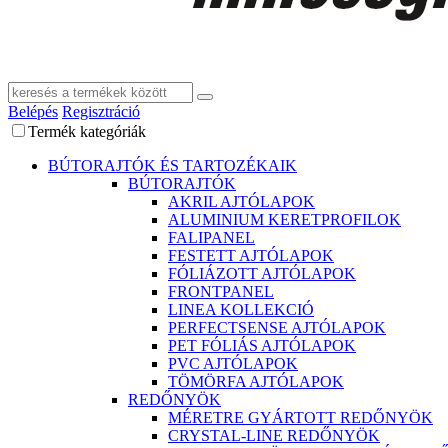
Belépés
Regisztráció
Termék kategóriák
BÚTORAJTÓK ÉS TARTOZÉKAIK
BÚTORAJTÓK
AKRIL AJTÓLAPOK
ALUMINIUM KERETPROFILOK
FALIPANEL
FESTETT AJTÓLAPOK
FÓLIÁZOTT AJTÓLAPOK
FRONTPANEL
LINEA KOLLEKCIÓ
PERFECTSENSE AJTÓLAPOK
PET FÓLIÁS AJTÓLAPOK
PVC AJTÓLAPOK
TÖMÖRFA AJTÓLAPOK
REDŐNYÖK
MÉRETRE GYÁRTOTT REDŐNYÖK
CRYSTAL-LINE REDŐNYÖK