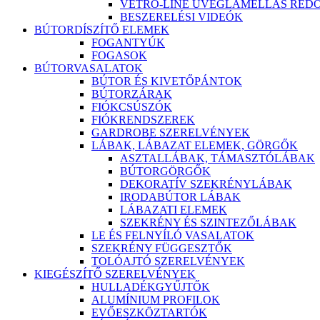
VETRO-LINE ÜVEGLAMELLÁS RED
BESZERELÉSI VIDEÓK
BÚTORDÍSZÍTŐ ELEMEK
FOGANTYÚK
FOGASOK
BÚTORVASALATOK
BÚTOR ÉS KIVETŐPÁNTOK
BÚTORZÁRAK
FIÓKCSÚSZÓK
FIÓKRENDSZEREK
GARDROBE SZERELVÉNYEK
LÁBAK, LÁBAZAT ELEMEK, GÖRGŐK
ASZTALLÁBAK, TÁMASZTÓLÁBAK
BÚTORGÖRGŐK
DEKORATÍV SZEKRÉNYLÁBAK
IRODABÚTOR LÁBAK
LÁBAZATI ELEMEK
SZEKRÉNY ÉS SZINTEZŐLÁBAK
LE ÉS FELNYÍLÓ VASALATOK
SZEKRÉNY FÜGGESZTŐK
TOLÓAJTÓ SZERELVÉNYEK
KIEGÉSZÍTŐ SZERELVÉNYEK
HULLADÉKGYŰJTŐK
ALUMÍNIUM PROFILOK
EVŐESZKÖZTARTÓK