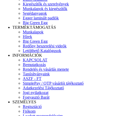
Kiegészítők és szerelvények
Munkalapok és kiegészítők
Segédanyagok
Egger laminált padlók
Big Green Egg
TERMÉKTÁMOGATÁS
Munkalapok
Hírek
Big Green Egg
Redőny beszerelési videók
Letölthető Katalógusok
INFORMÁCIÓK
KAPCSOLAT
Bemutatkozás
Rendelés és vásárlás menete
Tanúsítványaink
ASZF - FT
SimplePay / OTP vásárlói tájékoztató
Adatkezelési Tájékoztató
Jogi nyilatkozat
Fogyasztó Barát
SZEMÉLYES
Regisztáció
Fiókom
Leadott megrendeléseim