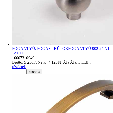
FOGANTYÚ, FOGAS - BÚTORFOGANTYÚ 902-24 N1
. ACÉL
10007310040
Bruttó:
5 236
Ft
Nettó:
4 123
Ft
+Áfa
Áfa:
1 113
Ft
részletek
kosárba