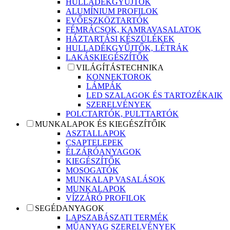
HULLADÉKGYŰJTŐK
ALUMÍNIUM PROFILOK
EVŐESZKÖZTARTÓK
FÉMRÁCSOK, KAMRAVASALATOK
HÁZTARTÁSI KÉSZÜLÉKEK
HULLADÉKGYŰJTŐK, LÉTRÁK
LAKÁSKIEGÉSZÍTŐK
VILÁGÍTÁSTECHNIKA
KONNEKTOROK
LÁMPÁK
LED SZALAGOK ÉS TARTOZÉKAIK
SZERELVÉNYEK
POLCTARTÓK, PULTTARTÓK
MUNKALAPOK ÉS KIEGÉSZÍTŐIK
ASZTALLAPOK
CSAPTELEPEK
ÉLZÁRÓANYAGOK
KIEGÉSZÍTŐK
MOSOGATÓK
MUNKALAP VASALÁSOK
MUNKALAPOK
VÍZZÁRÓ PROFILOK
SEGÉDANYAGOK
LAPSZABÁSZATI TERMÉK
MŰANYAG SZERELVÉNYEK