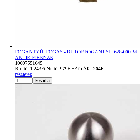
FOGANTYÚ, FOGAS - BÚTORFOGANTYÚ 628-000 34
ANTIK FIRENZE
10007551645
Bruttó:
1 243
Ft
Nettó:
979
Ft
+Áfa
Áfa:
264
Ft
részletek
kosárba