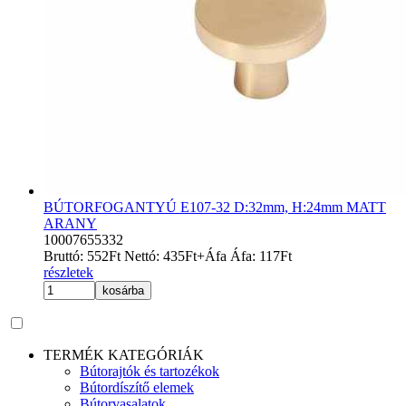
BÚTORFOGANTYÚ E107-32 D:32mm, H:24mm MATT
ARANY
10007655332
Bruttó:
552
Ft
Nettó:
435
Ft
+Áfa
Áfa:
117
Ft
részletek
kosárba
TERMÉK KATEGÓRIÁK
Bútorajtók és tartozékok
Bútordíszítő elemek
Bútorvasalatok