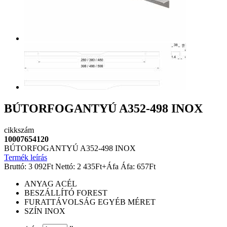
BÚTORFOGANTYÚ A352-498 INOX
cikkszám
10007654120
BÚTORFOGANTYÚ A352-498 INOX
Termék leírás
Bruttó:
3 092
Ft
Nettó:
2 435
Ft
+Áfa
Áfa:
657
Ft
ANYAG
ACÉL
BESZÁLLÍTÓ
FOREST
FURATTÁVOLSÁG
EGYÉB MÉRET
SZÍN
INOX