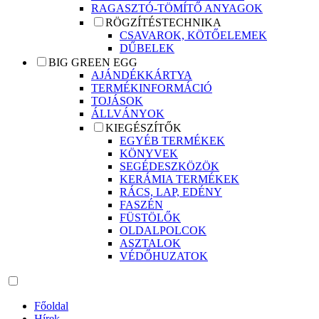
RAGASZTÓ-TÖMÍTŐ ANYAGOK
RÖGZÍTÉSTECHNIKA
CSAVAROK, KÖTŐELEMEK
DŰBELEK
BIG GREEN EGG
AJÁNDÉKKÁRTYA
TERMÉKINFORMÁCIÓ
TOJÁSOK
ÁLLVÁNYOK
KIEGÉSZÍTŐK
EGYÉB TERMÉKEK
KÖNYVEK
SEGÉDESZKÖZÖK
KERÁMIA TERMÉKEK
RÁCS, LAP, EDÉNY
FASZÉN
FÜSTÖLŐK
OLDALPOLCOK
ASZTALOK
VÉDŐHUZATOK
Főoldal
Hírek