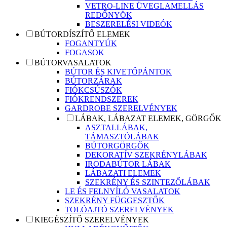
VETRO-LINE ÜVEGLAMELLÁS
REDŐNYÖK
BESZERELÉSI VIDEÓK
BÚTORDÍSZÍTŐ ELEMEK
FOGANTYÚK
FOGASOK
BÚTORVASALATOK
BÚTOR ÉS KIVETŐPÁNTOK
BÚTORZÁRAK
FIÓKCSÚSZÓK
FIÓKRENDSZEREK
GARDROBE SZERELVÉNYEK
LÁBAK, LÁBAZAT ELEMEK, GÖRGŐK
ASZTALLÁBAK,
TÁMASZTÓLÁBAK
BÚTORGÖRGŐK
DEKORATÍV SZEKRÉNYLÁBAK
IRODABÚTOR LÁBAK
LÁBAZATI ELEMEK
SZEKRÉNY ÉS SZINTEZŐLÁBAK
LE ÉS FELNYÍLÓ VASALATOK
SZEKRÉNY FÜGGESZTŐK
TOLÓAJTÓ SZERELVÉNYEK
KIEGÉSZÍTŐ SZERELVÉNYEK