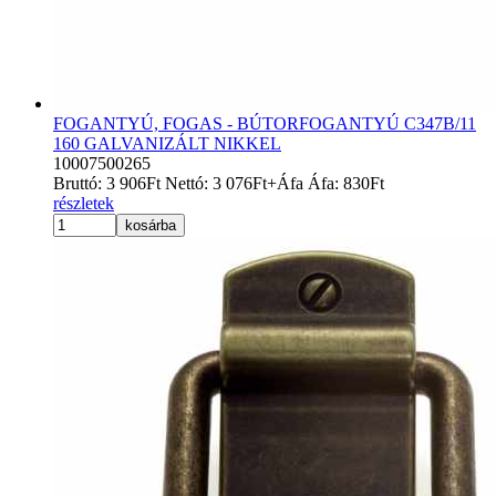
FOGANTYÚ, FOGAS - BÚTORFOGANTYÚ C347B/11
160 GALVANIZÁLT NIKKEL
10007500265
Bruttó:
3 906
Ft
Nettó:
3 076
Ft
+Áfa
Áfa:
830
Ft
részletek
kosárba