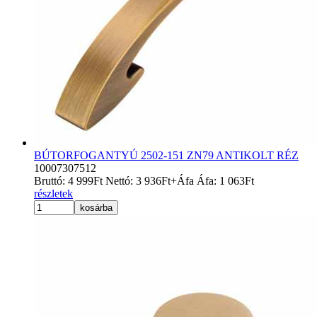
BÚTORFOGANTYÚ 2502-151 ZN79 ANTIKOLT RÉZ
10007307512
Bruttó:
4 999
Ft
Nettó:
3 936
Ft
+Áfa
Áfa:
1 063
Ft
részletek
kosárba