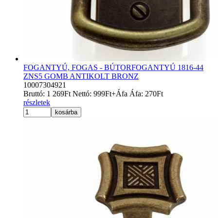
FOGANTYÚ, FOGAS - BÚTORFOGANTYÚ 1816-44
ZNS5 GOMB ANTIKOLT BRONZ
10007304921
Bruttó:
1 269
Ft
Nettó:
999
Ft
+Áfa
Áfa:
270
Ft
részletek
kosárba