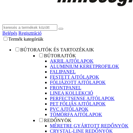
Belépés
Regisztráció
Termék kategóriák
BÚTORAJTÓK ÉS TARTOZÉKAIK
BÚTORAJTÓK
AKRIL AJTÓLAPOK
ALUMINIUM KERETPROFILOK
FALIPANEL
FESTETT AJTÓLAPOK
FÓLIÁZOTT AJTÓLAPOK
FRONTPANEL
LINEA KOLLEKCIÓ
PERFECTSENSE AJTÓLAPOK
PET FÓLIÁS AJTÓLAPOK
PVC AJTÓLAPOK
TÖMÖRFA AJTÓLAPOK
REDŐNYÖK
MÉRETRE GYÁRTOTT REDŐNYÖK
CRYSTAL-LINE REDŐNYÖK