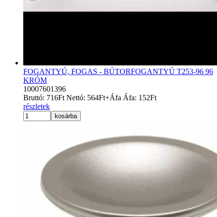
FOGANTYÚ, FOGAS - BÚTORFOGANTYÚ T253-96 96
KRÓM
10007601396
Bruttó:
716
Ft
Nettó:
564
Ft
+Áfa
Áfa:
152
Ft
részletek
kosárba