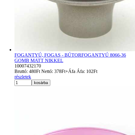
FOGANTYÚ, FOGAS - BÚTORFOGANTYÚ 8066-36
GOMB MATT NIKKEL
10007432170
Bruttó:
480
Ft
Nettó:
378
Ft
+Áfa
Áfa:
102
Ft
részletek
kosárba