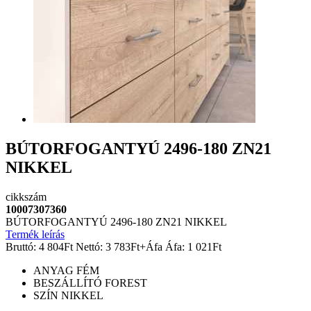
BÚTORFOGANTYÚ 2496-180 ZN21
NIKKEL
cikkszám
10007307360
BÚTORFOGANTYÚ 2496-180 ZN21 NIKKEL
Termék leírás
Bruttó:
4 804
Ft
Nettó:
3 783
Ft
+Áfa
Áfa:
1 021
Ft
ANYAG
FÉM
BESZÁLLÍTÓ
FOREST
SZÍN
NIKKEL