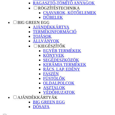
RAGASZTÓ-TÖMÍTŐ ANYAGOK
RÖGZÍTÉSTECHNIKA
CSAVAROK, KÖTŐELEMEK
DŰBELEK
BIG GREEN EGG
AJÁNDÉKKÁRTYA
TERMÉKINFORMÁCIÓ
TOJÁSOK
ÁLLVÁNYOK
KIEGÉSZÍTŐK
EGYÉB TERMÉKEK
KÖNYVEK
SEGÉDESZKÖZÖK
KERÁMIA TERMÉKEK
RÁCS, LAP, EDÉNY
FASZÉN
FÜSTÖLŐK
OLDALPOLCOK
ASZTALOK
VÉDŐHUZATOK
AJÁNDÉKKÁRTYÁK
BIG GREEN EGG
DÓSAFA