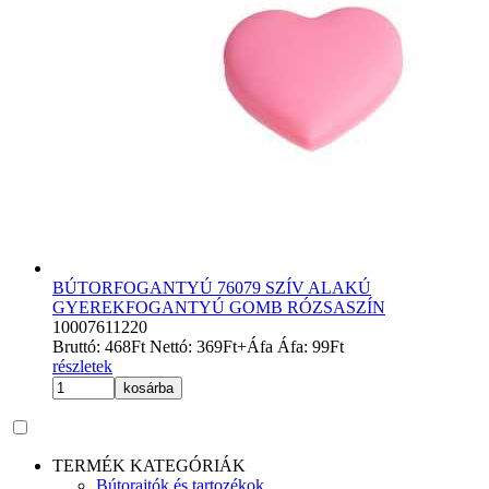
BÚTORFOGANTYÚ 76079 SZÍV ALAKÚ
GYEREKFOGANTYÚ GOMB RÓZSASZÍN
10007611220
Bruttó:
468
Ft
Nettó:
369
Ft
+Áfa
Áfa:
99
Ft
részletek
kosárba
TERMÉK KATEGÓRIÁK
Bútorajtók és tartozékok