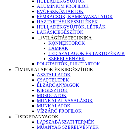
HULLADÉKGYŰJTŐK
ALUMÍNIUM PROFILOK
EVŐESZKÖZTARTÓK
FÉMRÁCSOK, KAMRAVASALATOK
HÁZTARTÁSI KÉSZÜLÉKEK
HULLADÉKGYŰJTŐK, LÉTRÁK
LAKÁSKIEGÉSZÍTŐK
VILÁGÍTÁSTECHNIKA
KONNEKTOROK
LÁMPÁK
LED SZALAGOK ÉS TARTOZÉKAIK
SZERELVÉNYEK
POLCTARTÓK, PULTTARTÓK
MUNKALAPOK ÉS KIEGÉSZÍTŐIK
ASZTALLAPOK
CSAPTELEPEK
ÉLZÁRÓANYAGOK
KIEGÉSZÍTŐK
MOSOGATÓK
MUNKALAP VASALÁSOK
MUNKALAPOK
VÍZZÁRÓ PROFILOK
SEGÉDANYAGOK
LAPSZABÁSZATI TERMÉK
MŰANYAG SZERELVÉNYEK