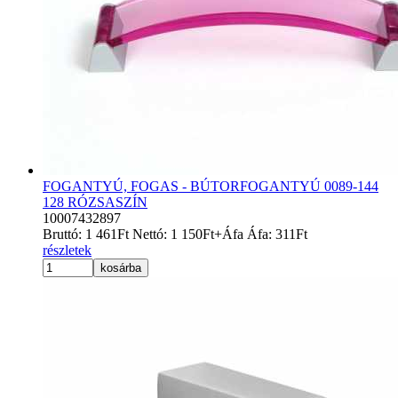
FOGANTYÚ, FOGAS - BÚTORFOGANTYÚ 0089-144
128 RÓZSASZÍN
10007432897
Bruttó:
1 461
Ft
Nettó:
1 150
Ft
+Áfa
Áfa:
311
Ft
részletek
kosárba