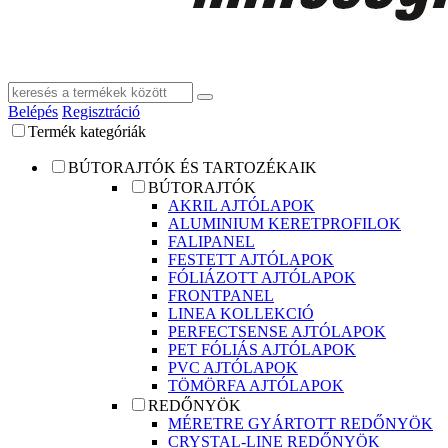
Belépés
Regisztráció
Termék kategóriák
BÚTORAJTÓK ÉS TARTOZÉKAIK
BÚTORAJTÓK
AKRIL AJTÓLAPOK
ALUMINIUM KERETPROFILOK
FALIPANEL
FESTETT AJTÓLAPOK
FÓLIÁZOTT AJTÓLAPOK
FRONTPANEL
LINEA KOLLEKCIÓ
PERFECTSENSE AJTÓLAPOK
PET FÓLIÁS AJTÓLAPOK
PVC AJTÓLAPOK
TÖMÖRFA AJTÓLAPOK
REDŐNYÖK
MÉRETRE GYÁRTOTT REDŐNYÖK
CRYSTAL-LINE REDŐNYÖK