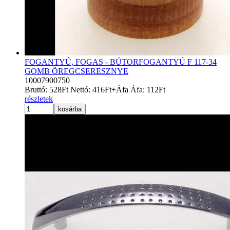
FOGANTYÚ, FOGAS - BÚTORFOGANTYÚ F 117-34
GOMB ÖREGCSERESZNYE
10007900750
Bruttó:
528
Ft
Nettó:
416
Ft
+Áfa
Áfa:
112
Ft
részletek
kosárba