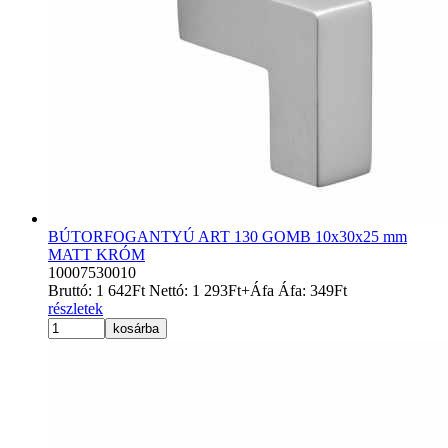
BÚTORFOGANTYÚ ART 130 GOMB 10x30x25 mm
MATT KRÓM
10007530010
Bruttó:
1 642
Ft
Nettó:
1 293
Ft
+Áfa
Áfa:
349
Ft
részletek
kosárba