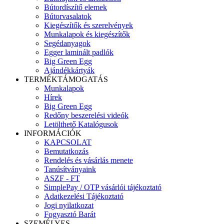
Bútordíszítő elemek
Bútorvasalatok
Kiegészítők és szerelvények
Munkalapok és kiegészítők
Segédanyagok
Egger laminált padlók
Big Green Egg
Ajándékkártyák
TERMÉKTÁMOGATÁS
Munkalapok
Hírek
Big Green Egg
Redőny beszerelési videók
Letölthető Katalógusok
INFORMÁCIÓK
KAPCSOLAT
Bemutatkozás
Rendelés és vásárlás menete
Tanúsítványaink
ASZF - FT
SimplePay / OTP vásárlói tájékoztató
Adatkezelési Tájékoztató
Jogi nyilatkozat
Fogyasztó Barát
SZEMÉLYES