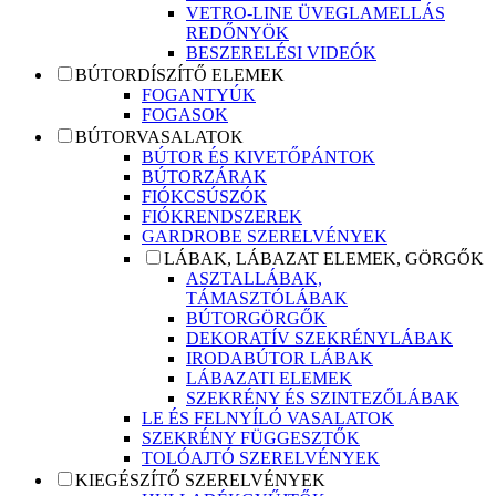
VETRO-LINE ÜVEGLAMELLÁS
REDŐNYÖK
BESZERELÉSI VIDEÓK
BÚTORDÍSZÍTŐ ELEMEK
FOGANTYÚK
FOGASOK
BÚTORVASALATOK
BÚTOR ÉS KIVETŐPÁNTOK
BÚTORZÁRAK
FIÓKCSÚSZÓK
FIÓKRENDSZEREK
GARDROBE SZERELVÉNYEK
LÁBAK, LÁBAZAT ELEMEK, GÖRGŐK
ASZTALLÁBAK,
TÁMASZTÓLÁBAK
BÚTORGÖRGŐK
DEKORATÍV SZEKRÉNYLÁBAK
IRODABÚTOR LÁBAK
LÁBAZATI ELEMEK
SZEKRÉNY ÉS SZINTEZŐLÁBAK
LE ÉS FELNYÍLÓ VASALATOK
SZEKRÉNY FÜGGESZTŐK
TOLÓAJTÓ SZERELVÉNYEK
KIEGÉSZÍTŐ SZERELVÉNYEK