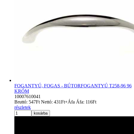
FOGANTYÚ, FOGAS - BÚTORFOGANTYÚ T258-96 96
KRÓM
10007610041
Bruttó:
547
Ft
Nettó:
431
Ft
+Áfa
Áfa:
116
Ft
részletek
kosárba