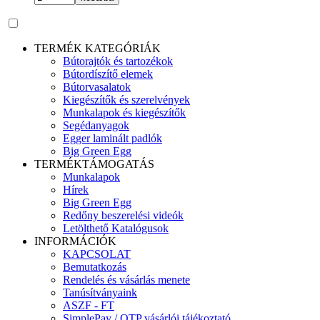
TERMÉK KATEGÓRIÁK
Bútorajtók és tartozékok
Bútordíszítő elemek
Bútorvasalatok
Kiegészítők és szerelvények
Munkalapok és kiegészítők
Segédanyagok
Egger laminált padlók
Big Green Egg
TERMÉKTÁMOGATÁS
Munkalapok
Hírek
Big Green Egg
Redőny beszerelési videók
Letölthető Katalógusok
INFORMÁCIÓK
KAPCSOLAT
Bemutatkozás
Rendelés és vásárlás menete
Tanúsítványaink
ASZF - FT
SimplePay / OTP vásárlói tájékoztató