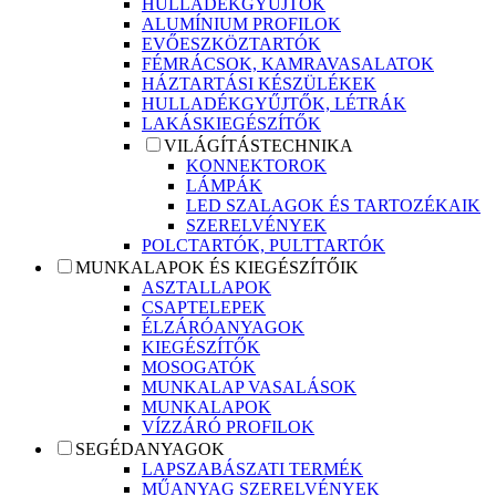
HULLADÉKGYŰJTŐK
ALUMÍNIUM PROFILOK
EVŐESZKÖZTARTÓK
FÉMRÁCSOK, KAMRAVASALATOK
HÁZTARTÁSI KÉSZÜLÉKEK
HULLADÉKGYŰJTŐK, LÉTRÁK
LAKÁSKIEGÉSZÍTŐK
VILÁGÍTÁSTECHNIKA
KONNEKTOROK
LÁMPÁK
LED SZALAGOK ÉS TARTOZÉKAIK
SZERELVÉNYEK
POLCTARTÓK, PULTTARTÓK
MUNKALAPOK ÉS KIEGÉSZÍTŐIK
ASZTALLAPOK
CSAPTELEPEK
ÉLZÁRÓANYAGOK
KIEGÉSZÍTŐK
MOSOGATÓK
MUNKALAP VASALÁSOK
MUNKALAPOK
VÍZZÁRÓ PROFILOK
SEGÉDANYAGOK
LAPSZABÁSZATI TERMÉK
MŰANYAG SZERELVÉNYEK