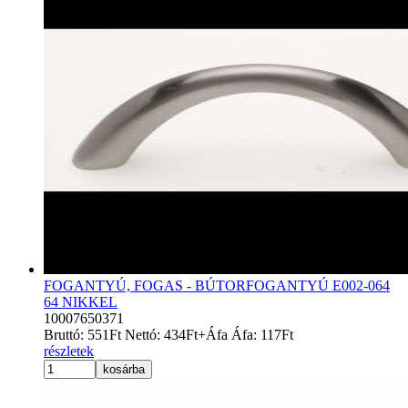
FOGANTYÚ, FOGAS - BÚTORFOGANTYÚ E002-064
64 NIKKEL
10007650371
Bruttó:
551
Ft
Nettó:
434
Ft
+Áfa
Áfa:
117
Ft
részletek
kosárba