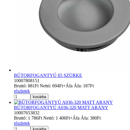
BÚTORFOGANTYÚ 65 SZÜRKE
10007808151
Bruttó:
881
Ft
Nettó:
694
Ft
+Áfa
Áfa:
187
Ft
részletek
kosárba
BÚTORFOGANTYÚ A036-320 MATT ARANY
10007653832
Bruttó:
1 786
Ft
Nettó:
1 406
Ft
+Áfa
Áfa:
380
Ft
részletek
kosárba