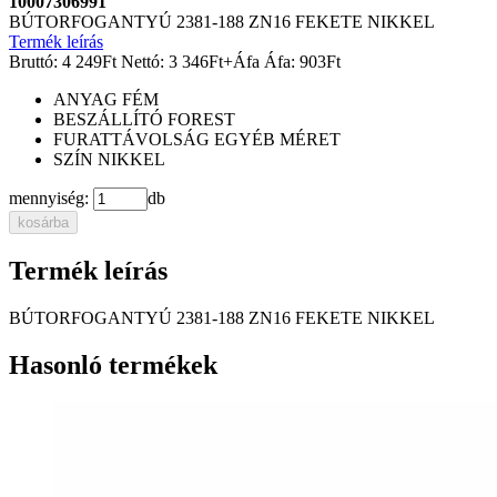
10007306991
BÚTORFOGANTYÚ 2381-188 ZN16 FEKETE NIKKEL
Termék leírás
Bruttó:
4 249
Ft
Nettó:
3 346
Ft
+Áfa
Áfa:
903
Ft
ANYAG
FÉM
BESZÁLLÍTÓ
FOREST
FURATTÁVOLSÁG
EGYÉB MÉRET
SZÍN
NIKKEL
mennyiség:
db
kosárba
Termék leírás
BÚTORFOGANTYÚ 2381-188 ZN16 FEKETE NIKKEL
Hasonló termékek