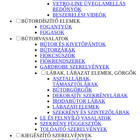
VETRO-LINE ÜVEGLAMELLÁS
REDŐNYÖK
BESZERELÉSI VIDEÓK
BÚTORDÍSZÍTŐ ELEMEK
FOGANTYÚK
FOGASOK
BÚTORVASALATOK
BÚTOR ÉS KIVETŐPÁNTOK
BÚTORZÁRAK
FIÓKCSÚSZÓK
FIÓKRENDSZEREK
GARDROBE SZERELVÉNYEK
LÁBAK, LÁBAZAT ELEMEK, GÖRGŐK
ASZTALLÁBAK,
TÁMASZTÓLÁBAK
BÚTORGÖRGŐK
DEKORATÍV SZEKRÉNYLÁBAK
IRODABÚTOR LÁBAK
LÁBAZATI ELEMEK
SZEKRÉNY ÉS SZINTEZŐLÁBAK
LE ÉS FELNYÍLÓ VASALATOK
SZEKRÉNY FÜGGESZTŐK
TOLÓAJTÓ SZERELVÉNYEK
KIEGÉSZÍTŐ SZERELVÉNYEK