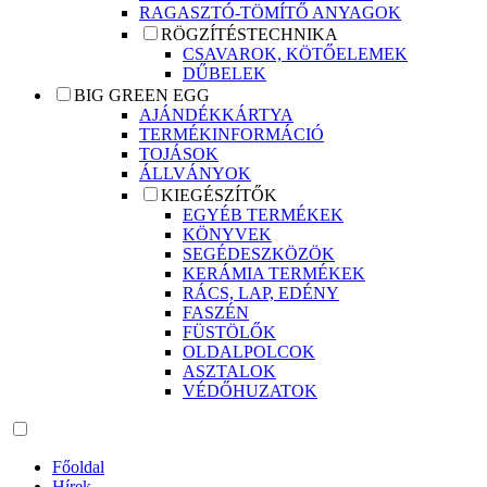
RAGASZTÓ-TÖMÍTŐ ANYAGOK
RÖGZÍTÉSTECHNIKA
CSAVAROK, KÖTŐELEMEK
DŰBELEK
BIG GREEN EGG
AJÁNDÉKKÁRTYA
TERMÉKINFORMÁCIÓ
TOJÁSOK
ÁLLVÁNYOK
KIEGÉSZÍTŐK
EGYÉB TERMÉKEK
KÖNYVEK
SEGÉDESZKÖZÖK
KERÁMIA TERMÉKEK
RÁCS, LAP, EDÉNY
FASZÉN
FÜSTÖLŐK
OLDALPOLCOK
ASZTALOK
VÉDŐHUZATOK
Főoldal
Hírek