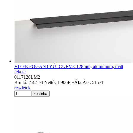
VIEFE FOGANTYÚ- CURVE 128mm, alumínium, matt
fekete
0117128LM2
Bruttó:
2 421
Ft
Nettó:
1 906
Ft
+Áfa
Áfa:
515
Ft
részletek
kosárba