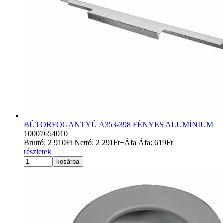
BÚTORFOGANTYÚ A353-398 FÉNYES ALUMÍNIUM
10007654010
Bruttó:
2 910
Ft
Nettó:
2 291
Ft
+Áfa
Áfa:
619
Ft
részletek
kosárba