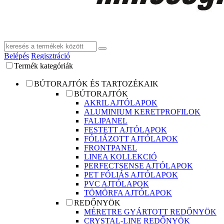
Belépés
Regisztráció
Termék kategóriák
BÚTORAJTÓK ÉS TARTOZÉKAIK
BÚTORAJTÓK
AKRIL AJTÓLAPOK
ALUMINIUM KERETPROFILOK
FALIPANEL
FESTETT AJTÓLAPOK
FÓLIÁZOTT AJTÓLAPOK
FRONTPANEL
LINEA KOLLEKCIÓ
PERFECTSENSE AJTÓLAPOK
PET FÓLIÁS AJTÓLAPOK
PVC AJTÓLAPOK
TÖMÖRFA AJTÓLAPOK
REDŐNYÖK
MÉRETRE GYÁRTOTT REDŐNYÖK
CRYSTAL-LINE REDŐNYÖK