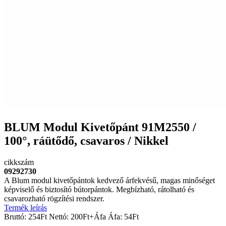
BLUM Modul Kivetőpánt 91M2550 /
100°, ráütődő, csavaros / Nikkel
cikkszám
09292730
A Blum modul kivetőpántok kedvező árfekvésű, magas minőséget
képviselő és biztosító bútorpántok. Megbízható, rátolható és
csavarozható rögzítési rendszer.
Termék leírás
Bruttó:
254
Ft
Nettó:
200
Ft
+Áfa
Áfa:
54
Ft