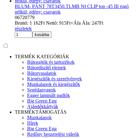
BLUM- PÁNT 78T3450.TLMB NI CLIP top -45 III rugó
nélkül, edény: csavarok
06720779
Bruttó:
1 162
Ft
Nettó:
915
Ft
+Áfa
Áfa:
247
Ft
részletek
kosárba
TERMÉK KATEGÓRIÁK
Bútorajtók és tartozékok
Bútordíszítő elemek
Bútorvasalatok
Kiegészítők és szerelvények
Munkalapok és kiegészítők
Segédanyagok
Egger laminált padlók
Big Green Egg
Ajándékkártyák
TERMÉKTÁMOGATÁS
Munkalapok
Hírek
Big Green Egg
Redőny beszerelési videók