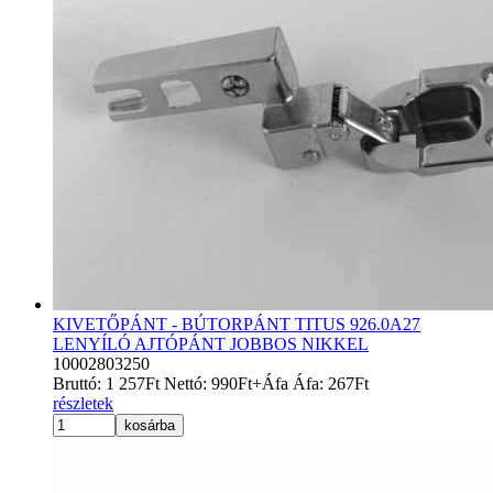
KIVETŐPÁNT - BÚTORPÁNT TITUS 926.0A27
LENYÍLÓ AJTÓPÁNT JOBBOS NIKKEL
10002803250
Bruttó:
1 257
Ft
Nettó:
990
Ft
+Áfa
Áfa:
267
Ft
részletek
kosárba