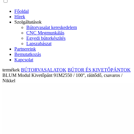
Főoldal
Hírek
Szolgáltatások
Bútorvasalat kereskedelem
CNC Megmunkálás
Egyedi bútorkészítés
Lapszabászat
Partnereink
Bemutatkozás
Kapcsolat
termékek
BÚTORVASALATOK
BÚTOR ÉS KIVETŐPÁNTOK
BLUM Modul Kivetőpánt 91M2550 / 100°, ráütődő, csavaros /
Nikkel