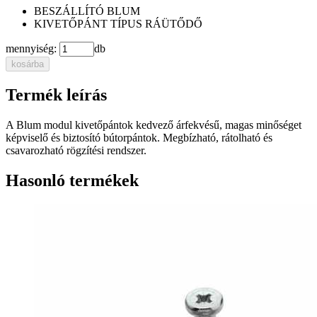
BESZÁLLÍTÓ
BLUM
KIVETŐPÁNT TÍPUS
RÁÜTŐDŐ
mennyiség:
db
kosárba
Termék leírás
A Blum modul kivetőpántok kedvező árfekvésű, magas minőséget
képviselő és biztosító bútorpántok. Megbízható, rátolható és
csavarozható rögzítési rendszer.
Hasonló termékek