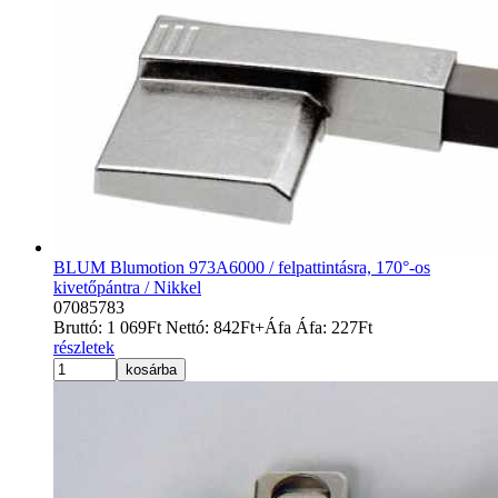
BLUM Blumotion 973A6000 / felpattintásra, 170°-os
kivetőpántra / Nikkel
07085783
Bruttó:
1 069
Ft
Nettó:
842
Ft
+Áfa
Áfa:
227
Ft
részletek
kosárba