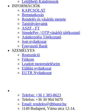
Letölthető Katalógusok
INFORMÁCIÓK
KAPCSOLAT
Bemutatkozás
Rendelés és vásárlás menete
Tanúsítványaink
ASZF - FT
SimplePay / OTP vásárlói tájékoztató
Adatkezelési Tájékoztató
Jogi nyilatkozat
Fogyasztó Barát
SZEMÉLYES
Regisztáció
Fiókom
Leadott megrendeléseim
Elállási nyilatkozat
EUTR Nyilatkozat
Telefon: +36 1 383-8623
Telefon: +36 30 964 9470
Email: rendeles@dbbutor.hu
1149 Budapest, Várna utca 12-14.