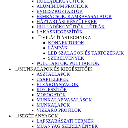
HULLADÉKGYŰJTŐK
ALUMÍNIUM PROFILOK
EVŐESZKÖZTARTÓK
FÉMRÁCSOK, KAMRAVASALATOK
HÁZTARTÁSI KÉSZÜLÉKEK
HULLADÉKGYŰJTŐK, LÉTRÁK
LAKÁSKIEGÉSZÍTŐK
VILÁGÍTÁSTECHNIKA
KONNEKTOROK
LÁMPÁK
LED SZALAGOK ÉS TARTOZÉKAIK
SZERELVÉNYEK
POLCTARTÓK, PULTTARTÓK
MUNKALAPOK ÉS KIEGÉSZÍTŐIK
ASZTALLAPOK
CSAPTELEPEK
ÉLZÁRÓANYAGOK
KIEGÉSZÍTŐK
MOSOGATÓK
MUNKALAP VASALÁSOK
MUNKALAPOK
VÍZZÁRÓ PROFILOK
SEGÉDANYAGOK
LAPSZABÁSZATI TERMÉK
MŰANYAG SZERELVÉNYEK