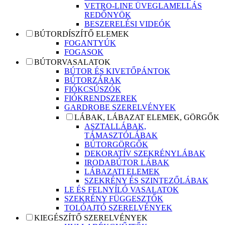
VETRO-LINE ÜVEGLAMELLÁS
REDŐNYÖK
BESZERELÉSI VIDEÓK
BÚTORDÍSZÍTŐ ELEMEK
FOGANTYÚK
FOGASOK
BÚTORVASALATOK
BÚTOR ÉS KIVETŐPÁNTOK
BÚTORZÁRAK
FIÓKCSÚSZÓK
FIÓKRENDSZEREK
GARDROBE SZERELVÉNYEK
LÁBAK, LÁBAZAT ELEMEK, GÖRGŐK
ASZTALLÁBAK,
TÁMASZTÓLÁBAK
BÚTORGÖRGŐK
DEKORATÍV SZEKRÉNYLÁBAK
IRODABÚTOR LÁBAK
LÁBAZATI ELEMEK
SZEKRÉNY ÉS SZINTEZŐLÁBAK
LE ÉS FELNYÍLÓ VASALATOK
SZEKRÉNY FÜGGESZTŐK
TOLÓAJTÓ SZERELVÉNYEK
KIEGÉSZÍTŐ SZERELVÉNYEK