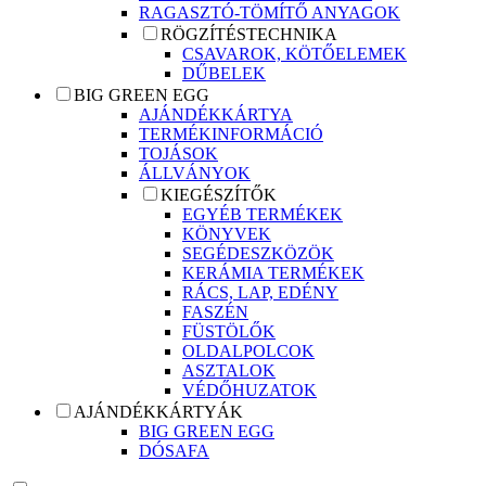
RAGASZTÓ-TÖMÍTŐ ANYAGOK
RÖGZÍTÉSTECHNIKA
CSAVAROK, KÖTŐELEMEK
DŰBELEK
BIG GREEN EGG
AJÁNDÉKKÁRTYA
TERMÉKINFORMÁCIÓ
TOJÁSOK
ÁLLVÁNYOK
KIEGÉSZÍTŐK
EGYÉB TERMÉKEK
KÖNYVEK
SEGÉDESZKÖZÖK
KERÁMIA TERMÉKEK
RÁCS, LAP, EDÉNY
FASZÉN
FÜSTÖLŐK
OLDALPOLCOK
ASZTALOK
VÉDŐHUZATOK
AJÁNDÉKKÁRTYÁK
BIG GREEN EGG
DÓSAFA