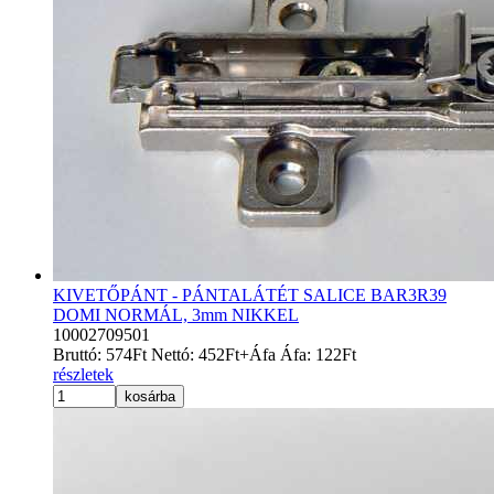
KIVETŐPÁNT - PÁNTALÁTÉT SALICE BAR3R39
DOMI NORMÁL, 3mm NIKKEL
10002709501
Bruttó:
574
Ft
Nettó:
452
Ft
+Áfa
Áfa:
122
Ft
részletek
kosárba