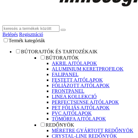
Belépés
Regisztráció
Termék kategóriák
BÚTORAJTÓK ÉS TARTOZÉKAIK
BÚTORAJTÓK
AKRIL AJTÓLAPOK
ALUMINIUM KERETPROFILOK
FALIPANEL
FESTETT AJTÓLAPOK
FÓLIÁZOTT AJTÓLAPOK
FRONTPANEL
LINEA KOLLEKCIÓ
PERFECTSENSE AJTÓLAPOK
PET FÓLIÁS AJTÓLAPOK
PVC AJTÓLAPOK
TÖMÖRFA AJTÓLAPOK
REDŐNYÖK
MÉRETRE GYÁRTOTT REDŐNYÖK
CRYSTAL-LINE REDŐNYÖK