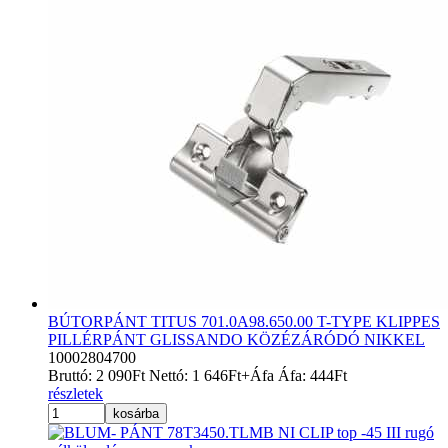
BÚTORPÁNT TITUS 701.0A98.650.00 T-TYPE KLIPPES
PILLÉRPÁNT GLISSANDO KÖZÉZÁRÓDÓ NIKKEL
10002804700
Bruttó:
2 090
Ft
Nettó:
1 646
Ft
+Áfa
Áfa:
444
Ft
részletek
kosárba