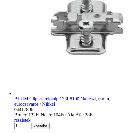
BLUM Clip szerelőtalp 173L8100 / kereszt, 0 mm,
eurocsavaros / Nikkel
04417806
Bruttó:
132
Ft
Nettó:
104
Ft
+Áfa
Áfa:
28
Ft
részletek
kosárba